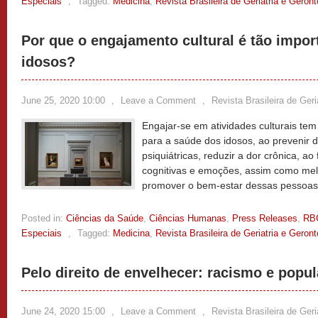
Especiais
,
Tagged:
Medicina
,
Revista Brasileira de Geriatria e Geront
Por que o engajamento cultural é tão impor
idosos?
June 25, 2020 10:00
,
Leave a Comment
,
Revista Brasileira de Geri
Engajar-se em atividades culturais te
para a saúde dos idosos, ao prevenir
psiquiátricas, reduzir a dor crônica, ao
cognitivas e emoções, assim como melh
promover o bem-estar dessas pessoa
Posted in:
Ciências da Saúde
,
Ciências Humanas
,
Press Releases
,
RB
Especiais
,
Tagged:
Medicina
,
Revista Brasileira de Geriatria e Geront
Pelo direito de envelhecer: racismo e popu
June 24, 2020 15:00
,
Leave a Comment
,
Revista Brasileira de Geri