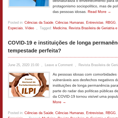
desnaturaliza o envelhecimento para b
protagonismo sociopolítico, mas de pol
das pessoas idosas.
Read More →
Posted in:
Ciências da Saúde
,
Ciências Humanas
,
Entrevistas
,
RBGG
,
Especiais
,
Vídeo
,
Tagged:
Medicina
,
Revista Brasileira de Geriatria 
COVID-19 e instituições de longa permanênc
tempestade perfeita?
June 25, 2020 15:00
,
Leave a Comment
,
Revista Brasileira de Geri
As pessoas idosas com comorbidades e 
vulneráveis aos desfechos negativos d
instituições de longa permanência par
parte do radar das políticas públicas
da COVID-19 tornou visível uma popula
More →
Posted in:
Ciências da Saúde
,
Ciências Humanas
,
Entrevistas
,
RBGG
,