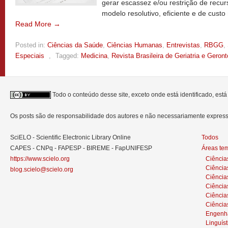
gerar escassez e/ou restrição de recu
modelo resolutivo, eficiente e de cust
Read More →
Posted in:
Ciências da Saúde
,
Ciências Humanas
,
Entrevistas
,
RBGG
,
Especiais
,
Tagged:
Medicina
,
Revista Brasileira de Geriatria e Geront
Todo o conteúdo desse site, exceto onde está identificado, est
Os posts são de responsabilidade dos autores e não necessariamente expre
SciELO - Scientific Electronic Library Online
Todos
CAPES - CNPq - FAPESP - BIREME - FapUNIFESP
Áreas te
https://www.scielo.org
Ciência
Ciência
blog.scielo@scielo.org
Ciência
Ciências
Ciênci
Ciência
Engenh
Linguíst