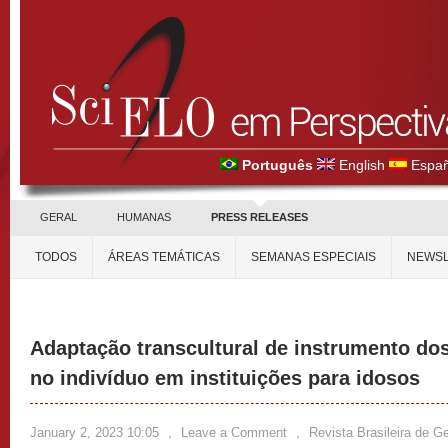
Português
English
Españ
GERAL
HUMANAS
PRESS RELEASES
TODOS
ÁREAS TEMÁTICAS
SEMANAS ESPECIAIS
NEWSL
Adaptação transcultural de instrumento do
no indivíduo em instituições para idosos
January 2, 2023 10:05
,
Leave a Comment
,
Revista Brasileira de Ge