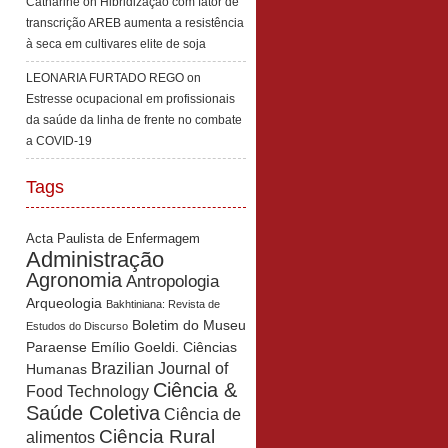
Catharine
on
Hibridização com fator de
transcrição AREB aumenta a resistência
à seca em cultivares elite de soja
LEONARIA FURTADO REGO
on
Estresse ocupacional em profissionais
da saúde da linha de frente no combate
a COVID-19
Tags
Acta Paulista de Enfermagem
Administração
Agronomia
Antropologia
Arqueologia
Bakhtiniana: Revista de
Boletim do Museu
Estudos do Discurso
Paraense Emílio Goeldi. Ciências
Brazilian Journal of
Humanas
Ciência &
Food Technology
Saúde Coletiva
Ciência de
Ciência Rural
alimentos