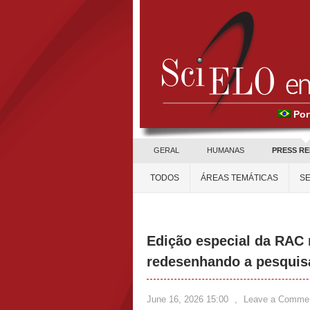
Por
GERAL
HUMANAS
PRESS R
TODOS
ÁREAS TEMÁTICAS
SE
Edição especial da RAC m
redesenhando a pesquis
June 16, 2026 15:00
,
Leave a Comme