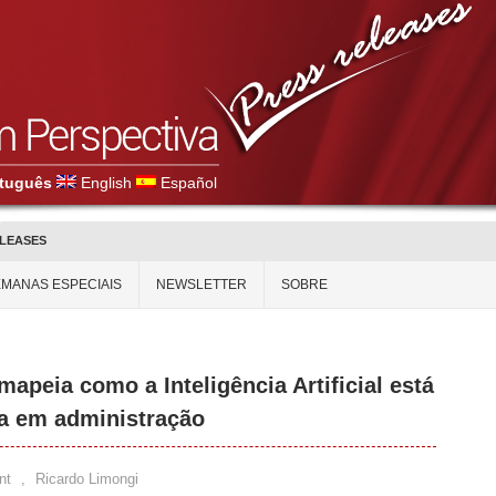
tuguês
English
Español
ELEASES
MANAS ESPECIAIS
NEWSLETTER
SOBRE
apeia como a Inteligência Artificial está
a em administração
nt
,
Ricardo Limongi