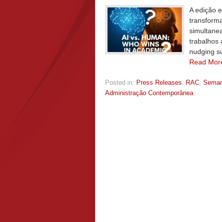
A edição e
transform
simultane
trabalhos 
nudging su
Read Mor
Posted in:
Press Releases
,
RAC
,
Sema
Administração Contemporânea