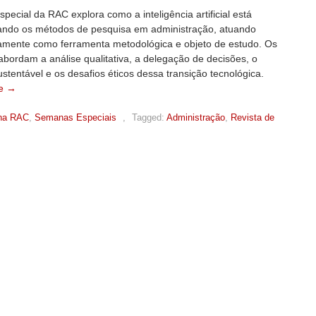
special da RAC explora como a inteligência artificial está
ando os métodos de pesquisa em administração, atuando
amente como ferramenta metodológica e objeto de estudo. Os
abordam a análise qualitativa, a delegação de decisões, o
stentável e os desafios éticos dessa transição tecnológica.
e →
na RAC
,
Semanas Especiais
,
Tagged:
Administração
,
Revista de