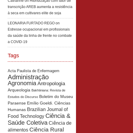
Catharine
on
Hibridização com fator de
transcrição AREB aumenta a resistência
à seca em cultivares elite de soja
LEONARIA FURTADO REGO
on
Estresse ocupacional em profissionais
da saúde da linha de frente no combate
a COVID-19
Tags
Acta Paulista de Enfermagem
Administração
Agronomia
Antropologia
Arqueologia
Bakhtiniana: Revista de
Boletim do Museu
Estudos do Discurso
Paraense Emílio Goeldi. Ciências
Brazilian Journal of
Humanas
Ciência &
Food Technology
Saúde Coletiva
Ciência de
Ciência Rural
alimentos