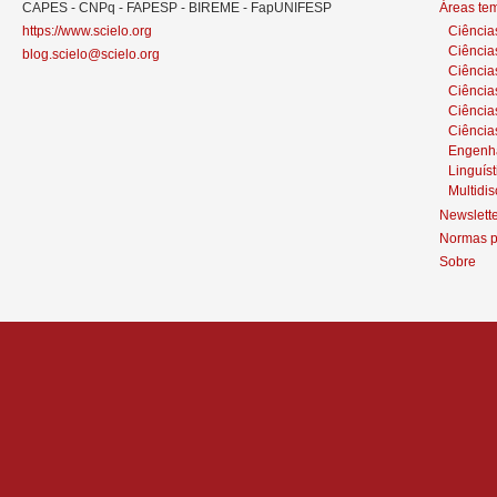
CAPES - CNPq - FAPESP - BIREME - FapUNIFESP
Áreas te
https://www.scielo.org
Ciência
Ciência
blog.scielo@scielo.org
Ciência
Ciências
Ciênci
Ciência
Engenh
Linguíst
Multidis
Newslett
Normas p
Sobre