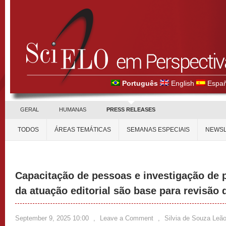
Português
English
Españ
GERAL
HUMANAS
PRESS RELEASES
TODOS
ÁREAS TEMÁTICAS
SEMANAS ESPECIAIS
NEWSL
Capacitação de pessoas e investigação de 
da atuação editorial são base para revisão d
September 9, 2025 10:00
,
Leave a Comment
,
Silvia de Souza Leã