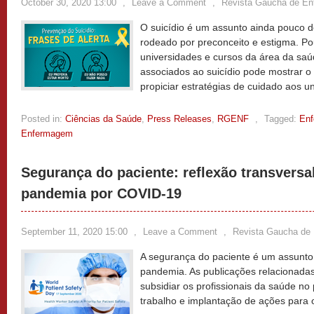
October 30, 2020 13:00
,
Leave a Comment
,
Revista Gaucha de E
O suicídio é um assunto ainda pouco d
rodeado por preconceito e estigma. P
universidades e cursos da área da saú
associados ao suicídio pode mostrar 
propiciar estratégias de cuidado aos un
Posted in:
Ciências da Saúde
,
Press Releases
,
RGENF
,
Tagged:
En
Enfermagem
Segurança do paciente: reflexão transversa
pandemia por COVID-19
September 11, 2020 15:00
,
Leave a Comment
,
Revista Gaucha de
A segurança do paciente é um assunt
pandemia. As publicações relacionada
subsidiar os profissionais da saúde n
trabalho e implantação de ações para