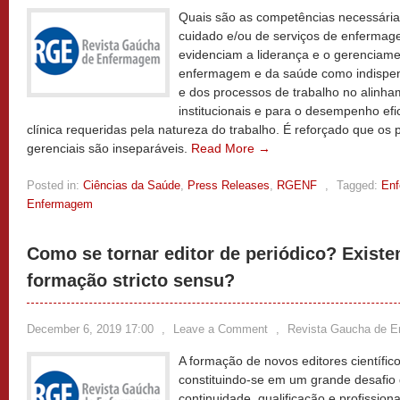
Quais são as competências necessária
cuidado e/ou de serviços de enferma
evidenciam a liderança e o gerenciame
enfermagem e da saúde como indispens
e dos processos de trabalho no alinha
institucionais e para o desempenho efi
clínica requeridas pela natureza do trabalho. É reforçado que os 
gerenciais são inseparáveis.
Read More →
Posted in:
Ciências da Saúde
,
Press Releases
,
RGENF
,
Tagged:
En
Enfermagem
Como se tornar editor de periódico? Exist
formação stricto sensu?
December 6, 2019 17:00
,
Leave a Comment
,
Revista Gaucha de 
A formação de novos editores científi
constituindo-se em um grande desafio 
continuidade, qualificação e profission