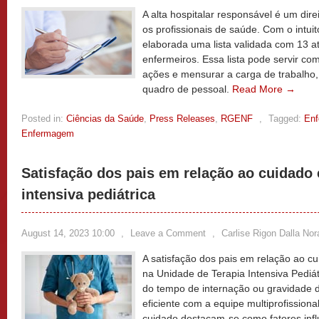
A alta hospitalar responsável é um dir
os profissionais de saúde. Com o intuit
elaborada uma lista validada com 13 a
enfermeiros. Essa lista pode servir c
ações e mensurar a carga de trabalho
quadro de pessoal.
Read More →
Posted in:
Ciências da Saúde
,
Press Releases
,
RGENF
,
Tagged:
En
Enfermagem
Satisfação dos pais em relação ao cuidado 
intensiva pediátrica
August 14, 2023 10:00
,
Leave a Comment
,
Carlise Rigon Dalla Nor
A satisfação dos pais em relação ao cu
na Unidade de Terapia Intensiva Pediát
do tempo de internação ou gravidade
eficiente com a equipe multiprofissiona
cuidado destacam-se como fatores influ