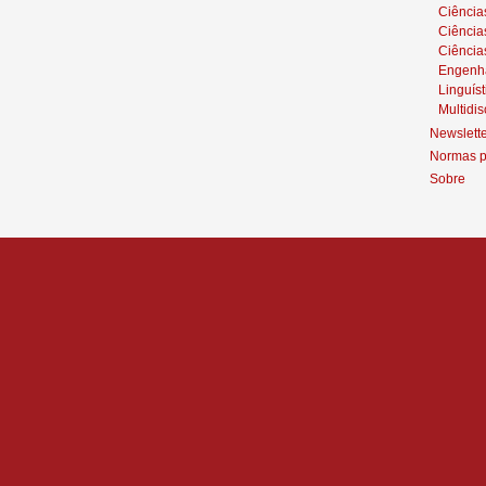
Ciências
Ciênci
Ciência
Engenh
Linguíst
Multidis
Newslett
Normas p
Sobre