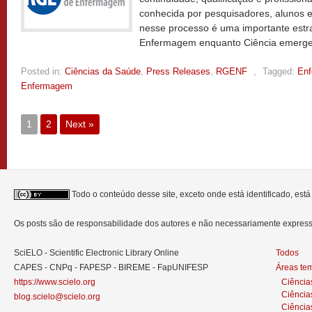
conhecida por pesquisadores, alunos e 
nesse processo é uma importante estra
Enfermagem enquanto Ciência emerg
Posted in:
Ciências da Saúde
,
Press Releases
,
RGENF
,
Tagged:
En
Enfermagem
1
2
Next »
Todo o conteúdo desse site, exceto onde está identificado, est
Os posts são de responsabilidade dos autores e não necessariamente expre
SciELO - Scientific Electronic Library Online
Todos
CAPES - CNPq - FAPESP - BIREME - FapUNIFESP
Áreas te
https://www.scielo.org
Ciência
Ciência
blog.scielo@scielo.org
Ciência