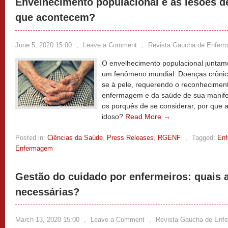
Envelhecimento populacional e as lesões d
que acontecem?
June 5, 2020 15:00
,
Leave a Comment
,
Revista Gaucha de Enfer
O envelhecimento populacional juntame
um fenômeno mundial. Doenças crônica
se à pele, requerendo o reconheciment
enfermagem e da saúde de sua manife
os porquês de se considerar, por que 
idoso?
Read More →
Posted in:
Ciências da Saúde
,
Press Releases
,
RGENF
,
Tagged:
En
Enfermagem
Gestão do cuidado por enfermeiros: quais
necessárias?
March 13, 2020 15:00
,
Leave a Comment
,
Revista Gaucha de Enf