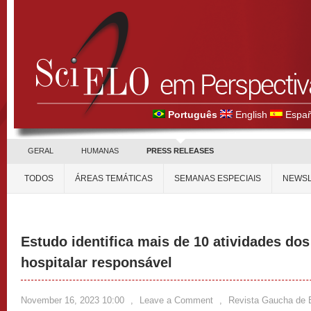
Português
English
Españ
GERAL
HUMANAS
PRESS RELEASES
TODOS
ÁREAS TEMÁTICAS
SEMANAS ESPECIAIS
NEWSL
Estudo identifica mais de 10 atividades dos
hospitalar responsável
November 16, 2023 10:00
,
Leave a Comment
,
Revista Gaucha de