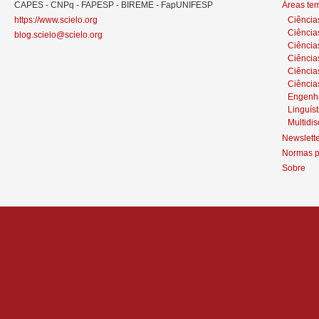
CAPES - CNPq - FAPESP - BIREME - FapUNIFESP
Áreas te
https://www.scielo.org
Ciência
Ciência
blog.scielo@scielo.org
Ciência
Ciências
Ciênci
Ciência
Engenh
Linguíst
Multidis
Newslett
Normas p
Sobre