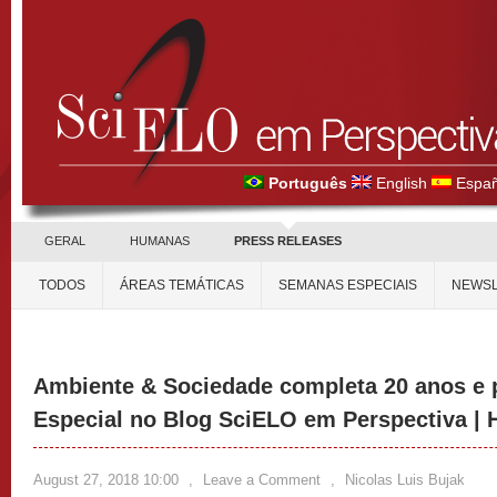
Português
English
Españ
GERAL
HUMANAS
PRESS RELEASES
TODOS
ÁREAS TEMÁTICAS
SEMANAS ESPECIAIS
NEWSL
Ambiente & Sociedade completa 20 anos e 
Especial no Blog SciELO em Perspectiva |
August 27, 2018 10:00
,
Leave a Comment
,
Nicolas Luis Bujak