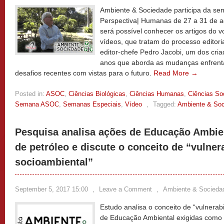
Ambiente & Sociedade participa da se
Perspectiva| Humanas de 27 a 31 de a
será possível conhecer os artigos do
vídeos, que tratam do processo editoria
editor-chefe Pedro Jacobi, um dos cri
anos que aborda as mudanças enfrenta
desafios recentes com vistas para o futuro.
Read More →
Posted in:
ASOC
,
Ciências Biológicas
,
Ciências Humanas
,
Ciências So
Semana ASOC
,
Semanas Especiais
,
Vídeo
,
Tagged:
Ambiente & So
Pesquisa analisa ações de Educação Ambie
de petróleo e discute o conceito de “vulner
socioambiental”
September 5, 2017 15:00
,
Leave a Comment
,
Ambiente & Socieda
Estudo analisa o conceito de “vulnerab
de Educação Ambiental exigidas como