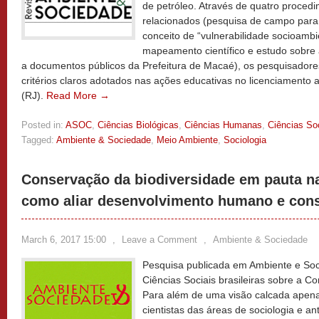
de petróleo. Através de quatro procedi
relacionados (pesquisa de campo par
conceito de “vulnerabilidade socioamb
mapeamento científico e estudo sobre a
a documentos públicos da Prefeitura de Macaé), os pesquisadore
critérios claros adotados nas ações educativas no licenciamento
(RJ).
Read More →
Posted in:
ASOC
,
Ciências Biológicas
,
Ciências Humanas
,
Ciências So
Tagged:
Ambiente & Sociedade
,
Meio Ambiente
,
Sociologia
Conservação da biodiversidade em pauta na
como aliar desenvolvimento humano e con
March 6, 2017 15:00
,
Leave a Comment
,
Ambiente & Sociedade
Pesquisa publicada em Ambiente e Soc
Ciências Sociais brasileiras sobre a C
Para além de uma visão calcada apena
cientistas das áreas de sociologia e a