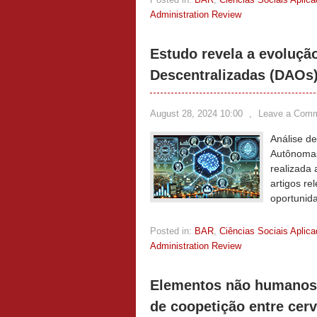
Administration Review
Estudo revela a evoluç
Descentralizadas (DAOs)
August 28, 2024 10:00
,
Leave a Com
Análise d
Autônomas
realizada 
artigos re
oportunid
Posted in:
BAR
,
Ciências Sociais Aplic
Administration Review
Elementos não humanos 
de coopetição entre cerv