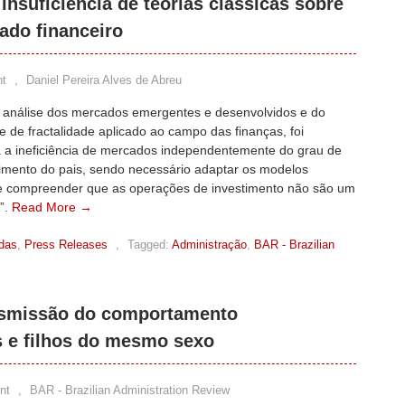
 insuficiência de teorias clássicas sobre
do financeiro
t
,
Daniel Pereira Alves de Abreu
de análise dos mercados emergentes e desenvolvidos e do
e de fractalidade aplicado ao campo das finanças, foi
 a ineficiência de mercados independentemente do grau de
imento do pais, sendo necessário adaptar os modelos
 e compreender que as operações de investimento não são um
o”.
Read More →
adas
,
Press Releases
,
Tagged:
Administração
,
BAR - Brazilian
ransmissão do comportamento
s e filhos do mesmo sexo
nt
,
BAR - Brazilian Administration Review