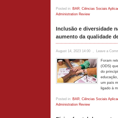
Posted in:
BAR
,
Ciências Sociais Aplic
Administration Review
Inclusão e diversidade 
aumento da qualidade de
August 14, 2023 14:00
,
Leave a Com
Foram ret
(ODS) que
do princíp
educação, 
um país m
ligado à 
Posted in:
BAR
,
Ciências Sociais Aplic
Administration Review