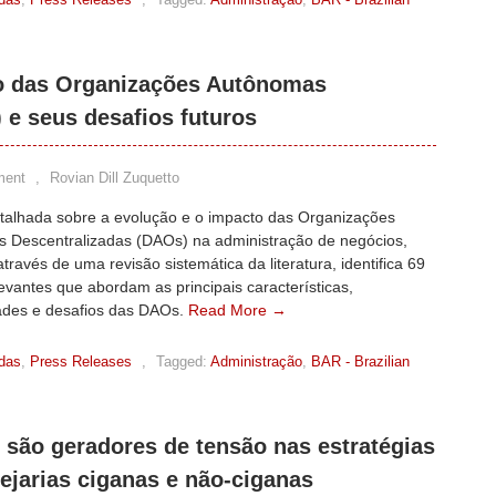
ão das Organizações Autônomas
 e seus desafios futuros
ment
,
Rovian Dill Zuquetto
etalhada sobre a evolução e o impacto das Organizações
 Descentralizadas (DAOs) na administração de negócios,
através de uma revisão sistemática da literatura, identifica 69
levantes que abordam as principais características,
ades e desafios das DAOs.
Read More →
adas
,
Press Releases
,
Tagged:
Administração
,
BAR - Brazilian
são geradores de tensão nas estratégias
ejarias ciganas e não-ciganas