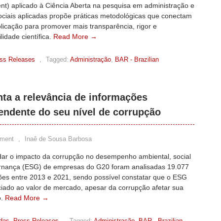
nt) aplicado à Ciência Aberta na pesquisa em administração e
ociais aplicadas propõe práticas metodológicas que conectam
plicação para promover mais transparência, rigor e
lidade científica.
Read More →
ss Releases
,
Tagged:
Administração
,
BAR - Brazilian
 a relevância de informações
endente do seu nível de corrupção
ment
,
Inaê de Sousa Barbosa
dar o impacto da corrupção no desempenho ambiental, social
rnança (ESG) de empresas do G20 foram analisadas 19.077
ões entre 2013 e 2021, sendo possível constatar que o ESG
ciado ao valor de mercado, apesar da corrupção afetar sua
o.
Read More →
adas
,
Press Releases
,
Tagged:
Administração
,
BAR - Brazilian