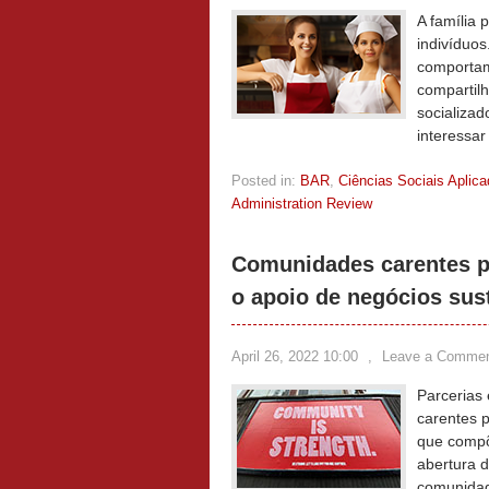
A família 
indivíduo
comportam
compartil
socializad
interessa
Posted in:
BAR
,
Ciências Sociais Aplic
Administration Review
Comunidades carentes p
o apoio de negócios sus
April 26, 2022 10:00
,
Leave a Comme
Parcerias
carentes p
que compõe
abertura 
comunidad