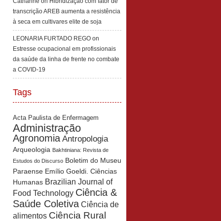
Catharine
on
Hibridização com fator de
transcrição AREB aumenta a resistência
à seca em cultivares elite de soja
LEONARIA FURTADO REGO
on
Estresse ocupacional em profissionais
da saúde da linha de frente no combate
a COVID-19
Tags
Acta Paulista de Enfermagem
Administração
Agronomia
Antropologia
Arqueologia
Bakhtiniana: Revista de
Boletim do Museu
Estudos do Discurso
Paraense Emílio Goeldi. Ciências
Brazilian Journal of
Humanas
Ciência &
Food Technology
Saúde Coletiva
Ciência de
Ciência Rural
alimentos