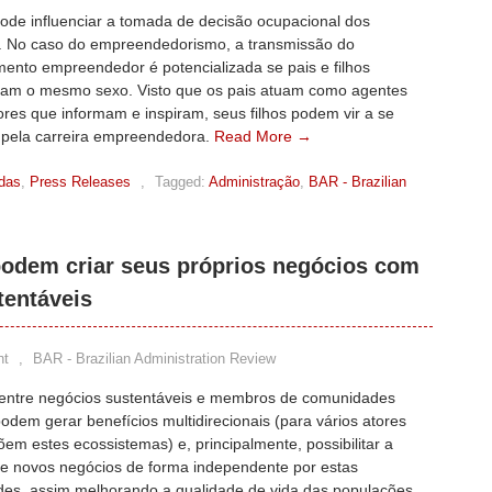
pode influenciar a tomada de decisão ocupacional dos
s. No caso do empreendedorismo, a transmissão do
ento empreendedor é potencializada se pais e filhos
ham o mesmo sexo. Visto que os pais atuam como agentes
ores que informam e inspiram, seus filhos podem vir a se
r pela carreira empreendedora.
Read More →
adas
,
Press Releases
,
Tagged:
Administração
,
BAR - Brazilian
odem criar seus próprios negócios com
tentáveis
nt
,
BAR - Brazilian Administration Review
 entre negócios sustentáveis e membros de comunidades
odem gerar benefícios multidirecionais (para vários atores
m estes ecossistemas) e, principalmente, possibilitar a
de novos negócios de forma independente por estas
es, assim melhorando a qualidade de vida das populações