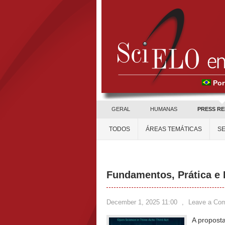
Por
GERAL
HUMANAS
PRESS R
TODOS
ÁREAS TEMÁTICAS
SE
Fundamentos, Prática e 
December 1, 2025 11:00
,
Leave a Co
A proposta