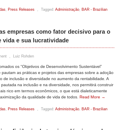
adas
,
Press Releases
,
Tagged:
Administração
,
BAR - Brazilian
nas empresas como fator decisivo para o
 vida e sua lucratividade
ment
,
Luiz Rohden
omados os “Objetivos de Desenvolvimento Sustentável”
 pautam as práticas e projetos das empresas sobre a adoção
io de inclusão e diversidade no aumento da rentabilidade. A
pautada na inclusão e na diversidade, nos permitirá construir
ais rico em termos econômicos, o que está dialeticamente
maximização da qualidade de vida de todos.
Read More →
adas
,
Press Releases
,
Tagged:
Administração
,
BAR - Brazilian