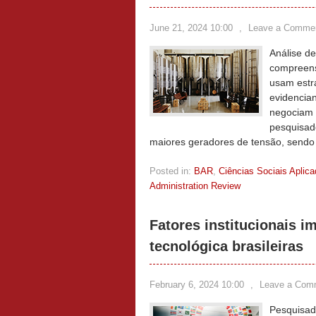
June 21, 2024 10:00
,
Leave a Comme
Análise de
compreens
usam estr
evidencia
negociam 
pesquisad
maiores geradores de tensão, sendo a
Posted in:
BAR
,
Ciências Sociais Aplic
Administration Review
Fatores institucionais 
tecnológica brasileiras
February 6, 2024 10:00
,
Leave a Com
Pesquisad