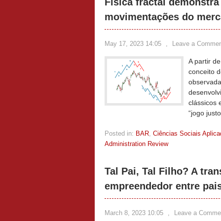
Física fractal demonstra
movimentações do merca
May 17, 2023 14:05
,
Leave a Commen
A partir 
conceito d
observada
desenvolv
clássicos
“jogo just
Posted in:
BAR
,
Ciências Sociais Aplic
Administration Review
Tal Pai, Tal Filho? A t
empreendedor entre pai
March 8, 2023 10:05
,
Leave a Comme