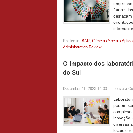
empresas 
fatores in
destacam o
orientaçõe
internacio
Posted in:
BAR
,
Ciências Sociais Aplic
Administration Review
O impacto dos laboratór
do Sul
December 11, 2023 14:00
,
Leave a C
Laboratór
podem ser 
complexos
inovação.
diversas 
locais e r