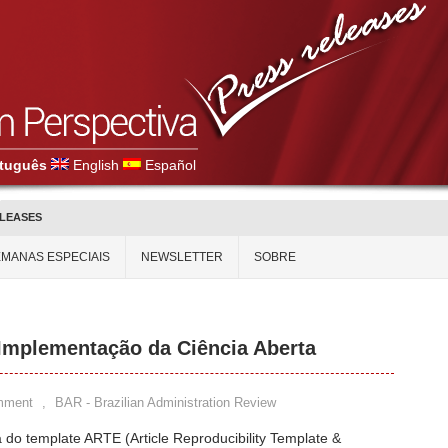
tuguês
English
Español
ELEASES
MANAS ESPECIAIS
NEWSLETTER
SOBRE
Implementação da Ciência Aberta
mment
,
BAR - Brazilian Administration Review
 do template ARTE (Article Reproducibility Template &