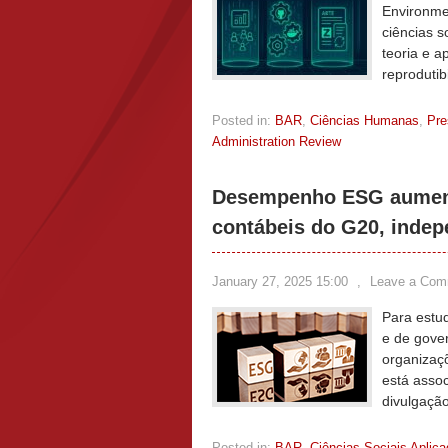
Environme
ciências s
teoria e a
reprodutibi
Posted in:
BAR
,
Ciências Humanas
,
Pre
Administration Review
Desempenho ESG aumenta
contábeis do G20, indep
January 27, 2025 15:00
,
Leave a Com
Para estu
e de gove
organizaç
está asso
divulgaçã
Posted in:
BAR
,
Ciências Sociais Aplic