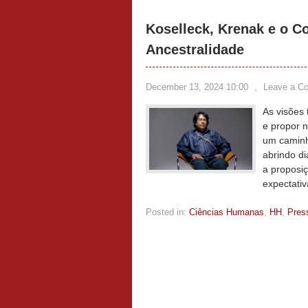
Koselleck, Krenak e o Co
Ancestralidade
December 13, 2024 10:00
,
Leave a C
As visões
e propor 
um caminh
abrindo di
a proposiç
expectati
Posted in:
Ciências Humanas
,
HH
,
Pres