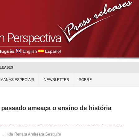
tuguês
English
Español
ELEASES
MANAS ESPECIAIS
NEWSLETTER
SOBRE
passado ameaça o ensino de história
,
Ilda Renata Andreata Sesquim