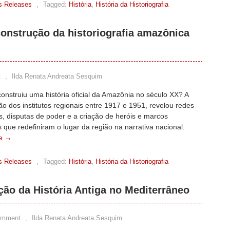
s Releases
,
Tagged:
História
,
História da Historiografia
 construção da historiografia amazônica
t
,
Ilda Renata Andreata Sesquim
nstruiu uma história oficial da Amazônia no século XX? A
ão dos institutos regionais entre 1917 e 1951, revelou redes
is, disputas de poder e a criação de heróis e marcos
os que redefiniram o lugar da região na narrativa nacional.
e →
s Releases
,
Tagged:
História
,
História da Historiografia
ão da História Antiga no Mediterrâneo
omment
,
Ilda Renata Andreata Sesquim