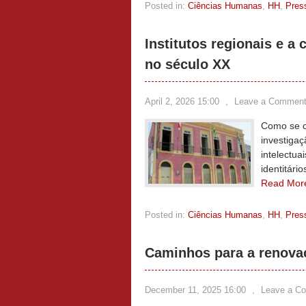
Posted in:
Ciências Humanas
,
HH
,
Pres
Institutos regionais e a
no século XX
April 2, 2026 15:00
,
Leave a Commen
Como se co
investigaç
intelectua
identitári
Read Mor
Posted in:
Ciências Humanas
,
HH
,
Pres
Caminhos para a renovaç
December 11, 2025 16:00
,
Leave a C