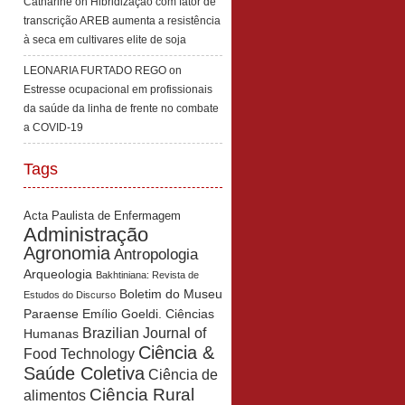
Catharine
on
Hibridização com fator de
transcrição AREB aumenta a resistência
à seca em cultivares elite de soja
LEONARIA FURTADO REGO
on
Estresse ocupacional em profissionais
da saúde da linha de frente no combate
a COVID-19
Tags
Acta Paulista de Enfermagem
Administração
Agronomia
Antropologia
Arqueologia
Bakhtiniana: Revista de
Boletim do Museu
Estudos do Discurso
Paraense Emílio Goeldi. Ciências
Brazilian Journal of
Humanas
Ciência &
Food Technology
Saúde Coletiva
Ciência de
Ciência Rural
alimentos