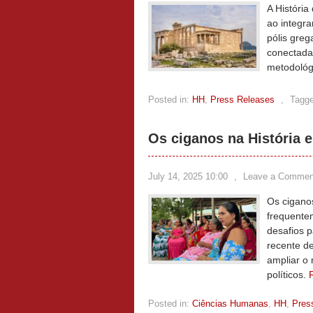
A História
ao integra
pólis gre
conectada,
metodológ
Posted in:
HH
,
Press Releases
,
Tagge
Os ciganos na História 
July 14, 2025 10:00
,
Leave a Commen
Os ciganos
frequentem
desafios p
recente de
ampliar o 
políticos.
Posted in:
Ciências Humanas
,
HH
,
Pres