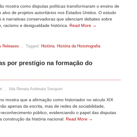
ção mostra como disputas políticas transformaram o ensino de
m alvo de projetos autoritários nos Estados Unidos. O estudo
is e narrativas conservadoras que silenciam debates sobre
, racismo e desigualdade histórica.
Read More →
s Releases
,
Tagged:
História
,
História da Historiografia
as por prestígio na formação do
t
,
Ilda Renata Andreata Sesquim
imo mostra que a afirmação como historiador no século XIX
ão apenas da escrita, mas de redes de sociabilidade,
e reconhecimento público, evidenciando o papel das disputas
na construção da história nacional.
Read More →