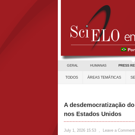
Por
GERAL
HUMANAS
PRESS R
TODOS
ÁREAS TEMÁTICAS
SE
A desdemocratização do 
nos Estados Unidos
July 1, 2026 15:53
,
Leave a Comment