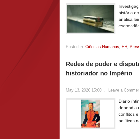
Investiga
história e
analisa le
escravidão
Posted in:
Ciências Humanas
,
HH
,
Pres
Redes de poder e disput
historiador no Império
May 13, 2026 15:00
,
Leave a Commen
Diário ínt
dependia n
conflitos 
políticas 