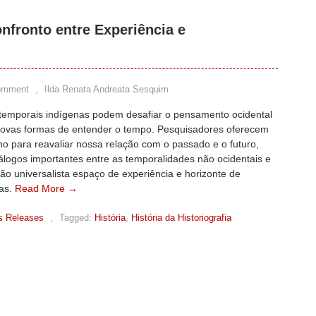
nfronto entre Experiência e
omment
,
Ilda Renata Andreata Sesquim
 temporais indígenas podem desafiar o pensamento ocidental
novas formas de entender o tempo. Pesquisadores oferecem
o para reavaliar nossa relação com o passado e o futuro,
álogos importantes entre as temporalidades não ocidentais e
ão universalista espaço de experiência e horizonte de
vas.
Read More →
s Releases
,
Tagged:
História
,
História da Historiografia