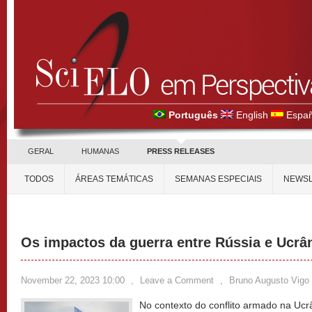
Português
English
Españ
GERAL
HUMANAS
PRESS RELEASES
TODOS
ÁREAS TEMÁTICAS
SEMANAS ESPECIAIS
NEWSL
Os impactos da guerra entre Rússia e Ucrâ
November 22, 2023 10:00
,
Leave a Comment
,
Bruno Augusto Vigo
No contexto do conflito armado na Ucr