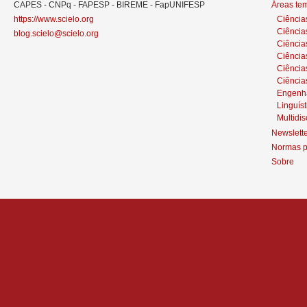
CAPES - CNPq - FAPESP - BIREME - FapUNIFESP
Áreas te
https://www.scielo.org
Ciência
Ciência
blog.scielo@scielo.org
Ciência
Ciências
Ciênci
Ciência
Engenh
Linguíst
Multidis
Newslett
Normas p
Sobre