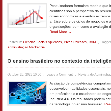
Pesquisadores formulam modelo que i
científicos sob a perspectiva da resiliê
crises econômicas e eventos extremos, 
análise sobre os ciclos de negócios e
organizações, bem como a avaliação do
Read More →
Posted in:
Ciências Sociais Aplicadas
,
Press Releases
,
RAM
,
Tagge
Administração Mackenzie
O ensino brasileiro no contexto da inteligênc
October 26, 2023 10:00
,
Leave a Comment
,
Revista de Administr
Avaliação de competências comportame
desenvolver habilidades essenciais, no c
em profissionais e estudantes de enge
Indústria 4.0. Os resultados podem est
da tecnologia no ensino brasileiro.
Rea