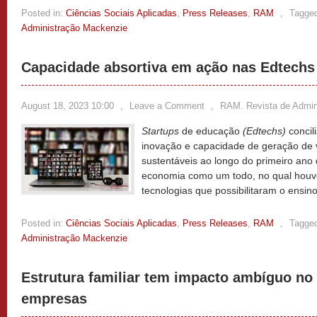
Posted in:
Ciências Sociais Aplicadas
,
Press Releases
,
RAM
,
Tagge
Administração Mackenzie
Capacidade absortiva em ação nas Edtechs
August 18, 2023 10:00
,
Leave a Comment
,
RAM. Revista de Admin
Startups
de educação
(Edtechs)
concil
inovação e capacidade de geração de 
sustentáveis ao longo do primeiro ano
economia como um todo, no qual houve
tecnologias que possibilitaram o ensin
Posted in:
Ciências Sociais Aplicadas
,
Press Releases
,
RAM
,
Tagge
Administração Mackenzie
Estrutura familiar tem impacto ambíguo n
empresas