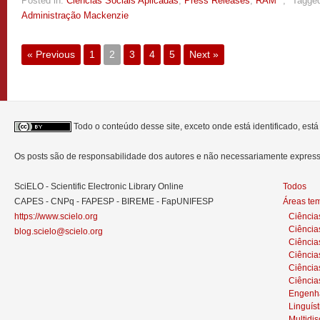
Posted in:
Ciências Sociais Aplicadas
,
Press Releases
,
RAM
,
Tagge
Administração Mackenzie
« Previous
1
2
3
4
5
Next »
Todo o conteúdo desse site, exceto onde está identificado, est
Os posts são de responsabilidade dos autores e não necessariamente expre
SciELO - Scientific Electronic Library Online
Todos
CAPES - CNPq - FAPESP - BIREME - FapUNIFESP
Áreas te
https://www.scielo.org
Ciência
Ciência
blog.scielo@scielo.org
Ciência
Ciências
Ciênci
Ciência
Engenh
Linguíst
Multidis