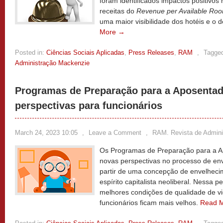
foram identificados impactos positivos 
receitas do
Revenue per Available Ro
uma maior visibilidade dos hotéis e o 
More →
Posted in:
Ciências Sociais Aplicadas
,
Press Releases
,
RAM
,
Tagge
Administração Mackenzie
Programas de Preparação para a Aposentad
perspectivas para funcionários
March 24, 2023 10:05
,
Leave a Comment
,
RAM. Revista de Admin
Os Programas de Preparação para a A
novas perspectivas no processo de env
partir de uma concepção de envelheci
espírito capitalista neoliberal. Nessa p
melhores condições de qualidade de v
funcionários ficam mais velhos.
Read 