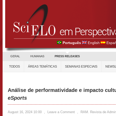
Português
English
Españ
GERAL
HUMANAS
PRESS RELEASES
TODOS
ÁREAS TEMÁTICAS
SEMANAS ESPECIAIS
NEWSL
Análise de performatividade e impacto cult
eSports
August 16, 2024 10:00
,
Leave a Comment
,
RAM. Revista de Admin