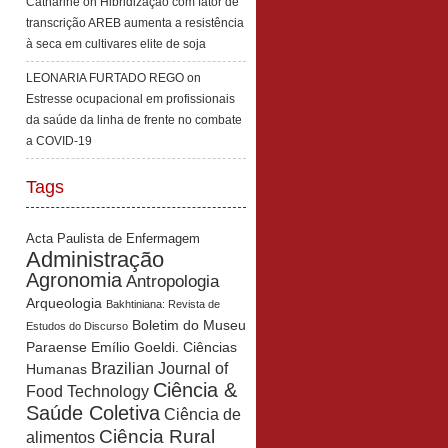
Catharine
on
Hibridização com fator de
transcrição AREB aumenta a resistência
à seca em cultivares elite de soja
LEONARIA FURTADO REGO
on
Estresse ocupacional em profissionais
da saúde da linha de frente no combate
a COVID-19
Tags
Acta Paulista de Enfermagem
Administração
Agronomia
Antropologia
Arqueologia
Bakhtiniana: Revista de
Boletim do Museu
Estudos do Discurso
Paraense Emílio Goeldi. Ciências
Brazilian Journal of
Humanas
Ciência &
Food Technology
Saúde Coletiva
Ciência de
Ciência Rural
alimentos