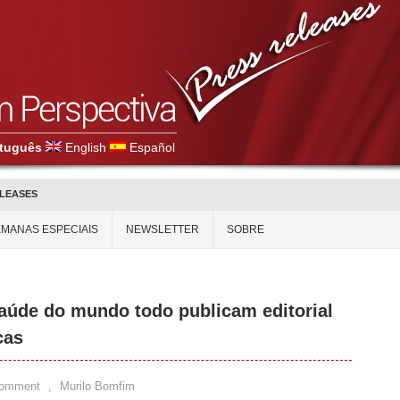
tuguês
English
Español
ELEASES
MANAS ESPECIAIS
NEWSLETTER
SOBRE
saúde do mundo todo publicam editorial
cas
Comment
,
Murilo Bomfim