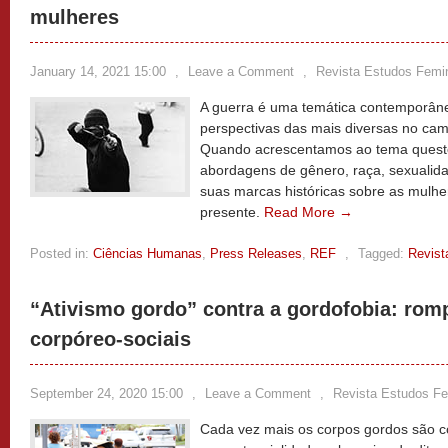
mulheres
January 14, 2021 15:00
,
Leave a Comment
,
Revista Estudos Femi
A guerra é uma temática contemporân
perspectivas das mais diversas no cam
Quando acrescentamos ao tema questõ
abordagens de gênero, raça, sexualid
suas marcas históricas sobre as mulh
presente.
Read More →
Posted in:
Ciências Humanas
,
Press Releases
,
REF
,
Tagged:
Revist
“Ativismo gordo” contra a gordofobia: ro
corpóreo-sociais
September 24, 2020 15:00
,
Leave a Comment
,
Revista Estudos Fe
Cada vez mais os corpos gordos são 