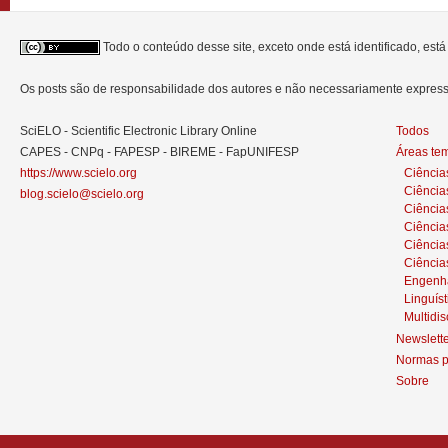
Todo o conteúdo desse site, exceto onde está identificado, est
Os posts são de responsabilidade dos autores e não necessariamente expre
SciELO - Scientific Electronic Library Online
Todos
CAPES - CNPq - FAPESP - BIREME - FapUNIFESP
Áreas te
https://www.scielo.org
Ciência
Ciência
blog.scielo@scielo.org
Ciência
Ciências
Ciênci
Ciência
Engenh
Linguíst
Multidis
Newslett
Normas p
Sobre