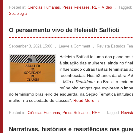
Posted in:
Ciências Humanas
,
Press Releases
,
REF
,
Vídeo
,
Tagged:
Sociologia
O pensamento vivo de Heleieth Saffioti
September 3, 2021 15:00
,
Leave a Comment
,
Revista Estudos Fem
Heleieth Saffioti foi uma das pioneiras
à situação das mulheres, ainda no fina
influenciado outras tantas feministas 
reconhecidas. Nos 52 anos da obra
A 
– Mito e Realidade
: no Brasil, o texto
reúne oito artigos que exploram o imp
do feminismo brasileiro de esquerda, na Seção Temática intitulada 
mulher na sociedade de classes”.
Read More →
Posted in:
Ciências Humanas
,
Press Releases
,
REF
,
Tagged:
Revist
Narrativas, histórias e resistências nas gue