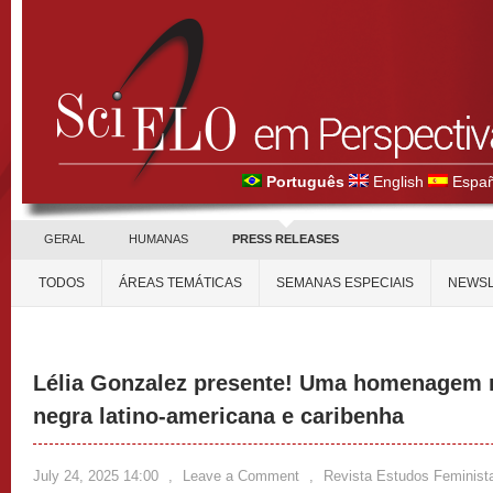
Português
English
Españ
GERAL
HUMANAS
PRESS RELEASES
TODOS
ÁREAS TEMÁTICAS
SEMANAS ESPECIAIS
NEWSL
Lélia Gonzalez presente! Uma homenagem 
negra latino-americana e caribenha
July 24, 2025 14:00
,
Leave a Comment
,
Revista Estudos Feminist