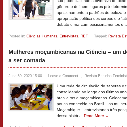
sua potencialidade subversiva de dita
gênero e definem lugares pré-determi
aprisionamento a padrões de beleza e 
apropriação política dos corpos e o “a
debate e marcam posicionamentos e t
Posted in:
Ciências Humanas
,
Entrevistas
,
REF
,
Tagged:
Revista Es
Mulheres moçambicanas na Ciência – um de
a ser contada
June 30, 2020 15:00
,
Leave a Comment
,
Revista Estudos Feminis
Uma rede de circulação de saberes e t
consolidando ao longo dos últimos ano
brasileiras e moçambicanas. Colocam
pouco conhecido no Brasil – as mulhe
Moçambique – entrevistando três pes
dessa história.
Read More →