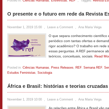
Posted in:
Ciências Humanas
,
Entrevistas
,
REF
,
Tagged:
Revista Es
O presente e o futuro em rede da Revista 
November 1, 2019 15:00
,
Leave a Comment
,
Ana Maria Veiga
O que separa conhecimento científico
periódico com tantas ofertas e demand
rigor acadêmico? O trabalho em rede 
essas perguntas. A REF permanece ab
teóricos, conceituais, sociais.
Read Mo
Posted in:
Ciências Humanas
,
Press Releases
,
REF
,
Semana REF
,
Se
Estudos Feministas
,
Sociologia
África e Brasil: histórias e teorias cruzadas
November 1, 2019 10:00
,
Leave a Comment
,
Ana Maria Veiga
As relações entre África e Brasil vão 