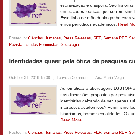
escravização e diáspora. São histórias
em traçados teóricos que correm simu
Essa linha de mão dupla ganha cada ve
e nos periódicos acadêmicos.
Read M
Posted in:
Ciências Humanas
,
Press Releases
,
REF
,
Semana REF
,
Se
Revista Estudos Feministas
,
Sociologia
Identidades queer pela ótica da pesquisa ci
October 31, 2019 15:00
,
Leave a Comment
,
Ana Maria Veiga
As temáticas e abordagens LGBTQI+ e
nas discussões propostas por pesquisas
identitárias deixando de ser apenas s
interesses acadêmicos? Feminismo lésb
binarismos, homossexualidades. O que
Read More →
Posted in:
Ciências Humanas
,
Press Releases
,
REF
,
Semana REF
,
Se