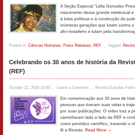
A Seção Especial “Lélia Gonzalez Pres
nascimento dessa grande intelectual e 
à lutas políticas e à construção da jus
inúmeras gerações que lutam contra o
afro-brasileiro e lutam pela transform
Posted in:
Ciências Humanas
,
Press Releases
,
REF
,
Tagged:
Revist
Celebrando os 30 anos de história da Revis
(REF)
October 22, 2024 10:00
,
Leave a Comment
,
Revista Estudos Femi
Em comemoração aos 30 anos de histór
pessoas que tiveram suas vidas e traj
por suas publicações. O vídeo traz a 
caminharam lado a lado da REF e cont
como periódico científico, trazendo o
lê a Revista.
Read More →