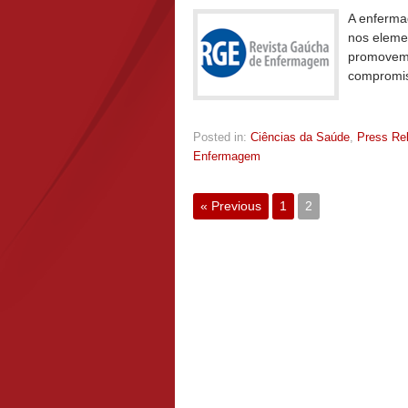
A enferma
nos elemen
promovem 
compromiss
Posted in:
Ciências da Saúde
,
Press Re
Enfermagem
« Previous
1
2