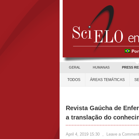
Por
GERAL
HUMANAS
PRESS R
TODOS
ÁREAS TEMÁTICAS
SE
Revista Gaúcha de Enfe
a translação do conhec
April 4, 2019 15:30
,
Leave a Commen