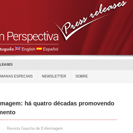
tuguês
English
Español
ELEASES
MANAS ESPECIAIS
NEWSLETTER
SOBRE
rmagem: há quatro décadas promovendo
imento
t
,
Revista Gaucha de Enfermagem