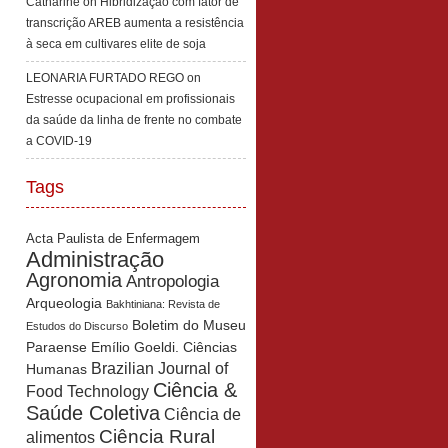
Catharine
on
Hibridização com fator de
transcrição AREB aumenta a resistência
à seca em cultivares elite de soja
LEONARIA FURTADO REGO
on
Estresse ocupacional em profissionais
da saúde da linha de frente no combate
a COVID-19
Tags
Acta Paulista de Enfermagem
Administração
Agronomia
Antropologia
Arqueologia
Bakhtiniana: Revista de
Boletim do Museu
Estudos do Discurso
Paraense Emílio Goeldi. Ciências
Brazilian Journal of
Humanas
Ciência &
Food Technology
Saúde Coletiva
Ciência de
Ciência Rural
alimentos