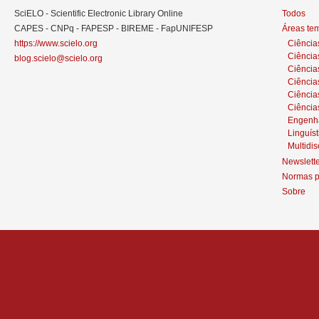
SciELO - Scientific Electronic Library Online
Todos
CAPES - CNPq - FAPESP - BIREME - FapUNIFESP
Áreas te
https://www.scielo.org
Ciência
Ciência
blog.scielo@scielo.org
Ciência
Ciências
Ciênci
Ciência
Engenh
Linguíst
Multidis
Newslett
Normas p
Sobre