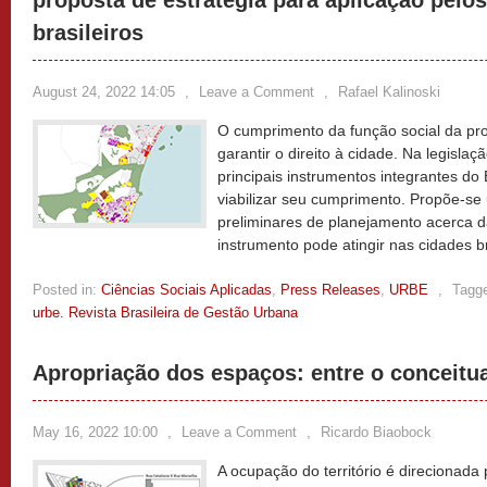
proposta de estratégia para aplicação pelo
brasileiros
August 24, 2022 14:05
,
Leave a Comment
,
Rafael Kalinoski
O cumprimento da função social da pro
garantir o direito à cidade. Na legisla
principais instrumentos integrantes do
viabilizar seu cumprimento. Propõe-s
preliminares de planejamento acerca d
instrumento pode atingir nas cidades br
Posted in:
Ciências Sociais Aplicadas
,
Press Releases
,
URBE
,
Tagg
urbe. Revista Brasileira de Gestão Urbana
Apropriação dos espaços: entre o conceitual
May 16, 2022 10:00
,
Leave a Comment
,
Ricardo Biaobock
A ocupação do território é direcionada