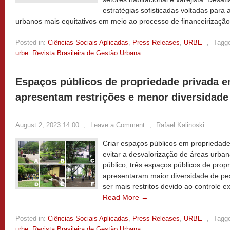
estratégias sofisticadas voltadas par
urbanos mais equitativos em meio ao processo de financeirizaçã
Posted in:
Ciências Sociais Aplicadas
,
Press Releases
,
URBE
,
Tagg
urbe. Revista Brasileira de Gestão Urbana
Espaços públicos de propriedade privada e
apresentam restrições e menor diversidade
August 2, 2023 14:00
,
Leave a Comment
,
Rafael Kalinoski
Criar espaços públicos em propriedad
evitar a desvalorização de áreas urb
público, três espaços públicos de prop
apresentaram maior diversidade de pe
ser mais restritos devido ao controle e
Read More →
Posted in:
Ciências Sociais Aplicadas
,
Press Releases
,
URBE
,
Tagg
urbe. Revista Brasileira de Gestão Urbana