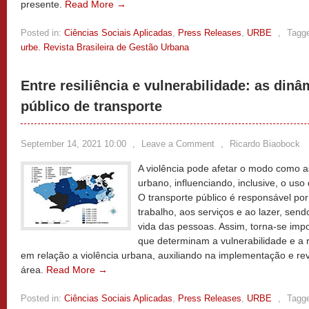
presente.
Read More →
Posted in:
Ciências Sociais Aplicadas
,
Press Releases
,
URBE
,
Tagg
urbe. Revista Brasileira de Gestão Urbana
Entre resiliência e vulnerabilidade: as din
público de transporte
September 14, 2021 10:00
,
Leave a Comment
,
Ricardo Biaobock
A violência pode afetar o modo como 
urbano, influenciando, inclusive, o uso
O transporte público é responsável po
trabalho, aos serviços e ao lazer, sen
vida das pessoas. Assim, torna-se imp
que determinam a vulnerabilidade e a re
em relação a violência urbana, auxiliando na implementação e rev
área.
Read More →
Posted in:
Ciências Sociais Aplicadas
,
Press Releases
,
URBE
,
Tagg