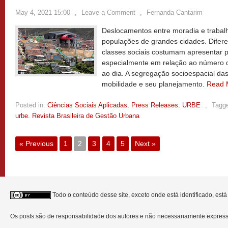
May 4, 2021 15:00
,
Leave a Comment
,
Fernanda Cantarim
Deslocamentos entre moradia e trabalh
populações de grandes cidades. Difere
classes sociais costumam apresentar pe
especialmente em relação ao número de
ao dia. A segregação socioespacial da
mobilidade e seu planejamento.
Read 
Posted in:
Ciências Sociais Aplicadas
,
Press Releases
,
URBE
,
Tagg
urbe. Revista Brasileira de Gestão Urbana
« Previous
1
2
3
4
5
Next »
Todo o conteúdo desse site, exceto onde está identificado, est
Os posts são de responsabilidade dos autores e não necessariamente expre