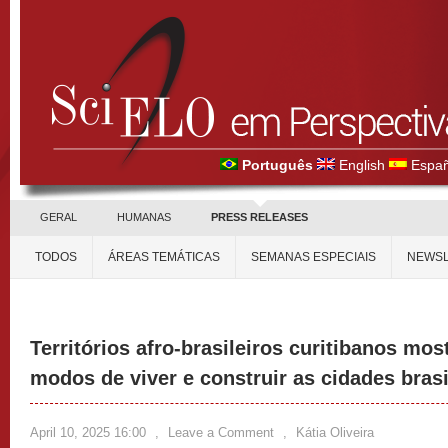
Português
English
Españ
GERAL
HUMANAS
PRESS RELEASES
TODOS
ÁREAS TEMÁTICAS
SEMANAS ESPECIAIS
NEWSL
Territórios afro-brasileiros curitibanos m
modos de viver e construir as cidades brasi
April 10, 2025 16:00
,
Leave a Comment
,
Kátia Oliveira