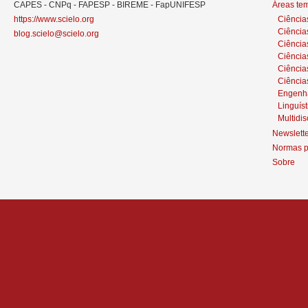
CAPES - CNPq - FAPESP - BIREME - FapUNIFESP
Áreas te
https://www.scielo.org
Ciência
Ciência
blog.scielo@scielo.org
Ciência
Ciências
Ciênci
Ciência
Engenh
Linguíst
Multidis
Newslett
Normas p
Sobre