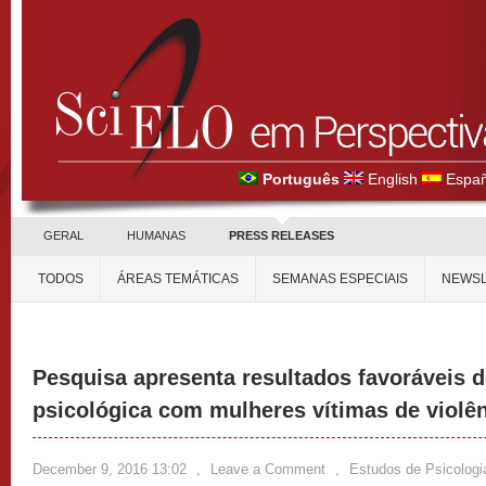
Português
English
Españ
GERAL
HUMANAS
PRESS RELEASES
TODOS
ÁREAS TEMÁTICAS
SEMANAS ESPECIAIS
NEWSL
Pesquisa apresenta resultados favoráveis d
psicológica com mulheres vítimas de violên
December 9, 2016 13:02
,
Leave a Comment
,
Estudos de Psicologi