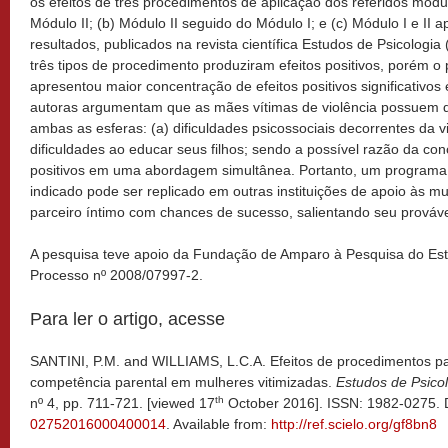
os efeitos de três procedimentos de aplicação dos referidos módu
Módulo II; (b) Módulo II seguido do Módulo I; e (c) Módulo I e II
resultados, publicados na revista científica Estudos de Psicologi
três tipos de procedimento produziram efeitos positivos, porém 
apresentou maior concentração de efeitos positivos significativo
autoras argumentam que as mães vítimas de violência possuem d
ambas as esferas: (a) dificuldades psicossociais decorrentes da vi
dificuldades ao educar seus filhos; sendo a possível razão da co
positivos em uma abordagem simultânea. Portanto, um programa
indicado pode ser replicado em outras instituições de apoio às mu
parceiro íntimo com chances de sucesso, salientando seu provável 
A pesquisa teve apoio da Fundação de Amparo à Pesquisa do Es
Processo nº 2008/07997-2.
Para ler o artigo, acesse
SANTINI, P.M. and WILLIAMS, L.C.A. Efeitos de procedimentos p
competência parental em mulheres vitimizadas.
Estudos de Psico
th
nº 4, pp. 711-721. [viewed 17
October 2016]. ISSN: 1982-0275.
02752016000400014
. Available from:
http://ref.scielo.org/gf8bn8