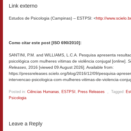
Link externo
Estudos de Psicologia (Campinas) – ESTPSI: <
http://www.scielo.b
Como citar este post [ISO 690/2010]:
SANTINI, P.M. and WILLIAMS, L.C.A. Pesquisa apresenta resultad
psicológica com mulheres vítimas de violência conjugal [online].
S
Releases
, 2016 [viewed
09 August 2026]. Available from:
https://pressreleases.scielo.org/blog/2016/12/09/pesquisa-aprese
intervencao-psicologica-com-mulheres-vitimas-de-violencia-conjug
Posted in:
Ciências Humanas
,
ESTPSI
,
Press Releases
,
Tagged:
Es
Psicologia
Leave a Reply