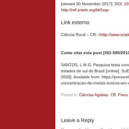
[viewed 30 November 2017]. DOI:
10
http://ref.scielo.org/kk5sqx
Link externo
Ciência Rural – CR: <
http://www.sciel
Como citar este post [ISO 690/2010
SANTOS, L.M.G. Pesquisa testa conc
estados do sul do Brasil [online].
Sci
2026]. Available from: https://pressr
concentracao-de-metais-toxicos-em-e
Posted in:
Ciências Agrárias
,
CR
,
Press
Leave a Reply