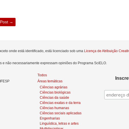
 Post
→
xceto onde está identificado, está licenciado sob uma
Licença de Atribuição Crea
res e não necessariamente expressam opiniões do Programa SciELO.
Todos
Inscr
NIFESP
Áreas temáticas
Ciências agrárias
Ciências biológicas
Ciências da saúde
Ciências exatas e da terra
Ciências humanas
Ciências sociais aplicadas
Engenharias
Linguística, letras e artes
Multidisciplinar