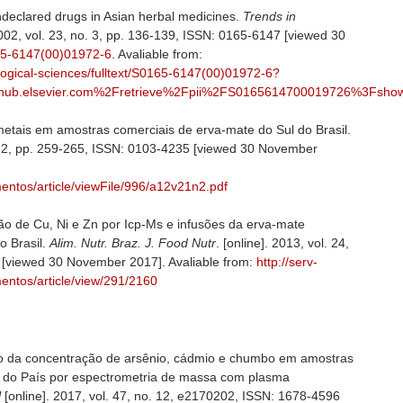
declared drugs in Asian herbal medicines.
Trends in
2002, vol. 23, no. 3, pp. 136-139, ISSN: 0165-6147 [viewed 30
5-6147(00)01972-6
. Avaliable from:
logical-sciences/fulltext/S0165-6147(00)01972-6?
hub.elsevier.com%2Fretrieve%2Fpii%2FS0165614700019726%3Fshow
 metais em amostras comerciais de erva-mate do Sul do Brasil.
no. 2, pp. 259-265, ISSN: 0103-4235 [viewed 30 November
mentos/article/viewFile/996/a12v21n2.pdf
ão de Cu, Ni e Zn por Icp-Ms e infusões da erva-mate
o Brasil.
Alim. Nutr. Braz. J. Food Nutr
. [online]. 2013, vol. 24,
 [viewed 30 November 2017]. Avaliable from:
http://serv-
mentos/article/view/291/2160
o da concentração de arsênio, cádmio e chumbo em amostras
l do País por espectrometria de massa com plasma
l
[online]. 2017, vol. 47, no. 12, e2170202, ISSN: 1678-4596