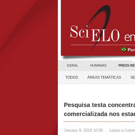
Por
GERAL
HUMANAS
PRESS R
TODOS
ÁREAS TEMÁTICAS
SE
Pesquisa testa concentr
comercializada nos esta
January 9, 2018 10:00
,
Leave a Comm