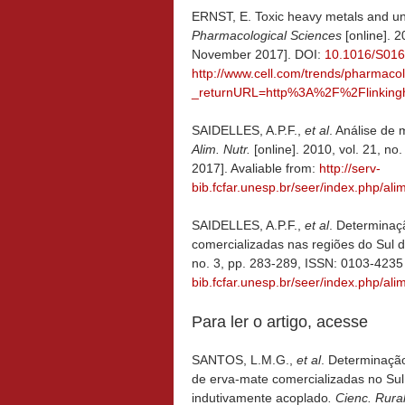
ERNST, E. Toxic heavy metals and un
Pharmacological Sciences
[online]. 
November 2017]. DOI:
10.1016/S016
http://www.cell.com/trends/pharmaco
_returnURL=http%3A%2F%2Flinking
SAIDELLES, A.P.F.,
et al
. Análise de
Alim. Nutr.
[online]. 2010, vol. 21, 
2017]. Avaliable from:
http://serv-
bib.fcfar.unesp.br/seer/index.php/ali
SAIDELLES, A.P.F.,
et al
. Determinaç
comercializadas nas regiões do Sul d
no. 3, pp. 283-289, ISSN: 0103-4235
bib.fcfar.unesp.br/seer/index.php/ali
Para ler o artigo, acesse
SANTOS, L.M.G.,
et al
. Determinaçã
de erva-mate comercializadas no Su
indutivamente acoplado
. Cienc. Rura