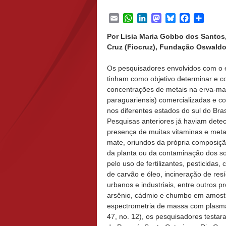
Email
WhatsApp
LinkedIn
Mastodon
Bluesky
Facebook
Share
Por Lisia Maria Gobbo dos Santo
Cruz (Fiocruz), Fundação Oswaldo 
Os pesquisadores envolvidos com o 
tinham como objetivo determinar e 
concentrações de metais na erva-mat
paraguariensis) comercializadas e 
nos diferentes estados do sul do Bras
Pesquisas anteriores já haviam dete
presença de muitas vitaminas e meta
mate, oriundos da própria composiçã
da planta ou da contaminação dos s
pelo uso de fertilizantes, pesticidas
de carvão e óleo, incineração de res
urbanos e industriais, entre outros
arsênio, cádmio e chumbo em amostr
espectrometria de massa com plasma 
47, no. 12), os pesquisadores test