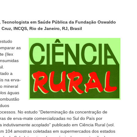
s, Tecnologista em Saúde Pública da Fundação Oswaldo
Cruz, INCQS, Rio de Janeiro, RJ, Brasil
estudo
comparar as
e (Ilex
consumidas
il.
ctado a
is na erva-
o mineral
olos águas
, combustão
íduos
 processos. No estudo “Determinação da concentração de
as de erva-mate comercializadas no Sul do País por
indutivamente acoplado” publicado em Ciência Rural (vol.
aram 104 amostras coletadas em supermercados dos estados