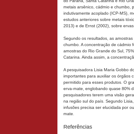
do Paraná, Santa Catarina e Rio Gra
metais arsênico, cádmio e chumbo, 
indutivamente acoplado (ICP-MS), m
estudos anteriores sobre metais tó
2013) e de Ernst (2002), sobre ervas 
Segundo os resultados, as amostras
chumbo. A concentração de cádmio fo
amostras do Rio Grande do Sul, 75
Catarina. Ainda assim, a concentraçã
A pesquisadora Lisia Maria Gobbo d
importantes para auxiliar os órgãos
permitido para esses produtos. O g
erva-mate, englobando quase 80% da
pesquisadores terem uma visão gera
na região sul do país. Segundo Lisia
infusões precisa ser elucidada por o
mate.
Referências