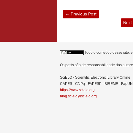
←
Previous Post
Next
Todo o conteúdo desse site, e
Os posts são de responsabilidade dos auto
SciELO - Scientific Electronic Library Online
CAPES - CNPq - FAPESP - BIREME - FapU
https://www.scielo.org
blog.scielo@scielo.org