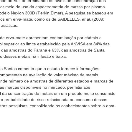
nde do Sul, determinando os níveis de concentração dos
por meio do uso da espectrometria de massa por plasma
odelo Nexion 300D (Perkin Elmer). A pesquisa se baseou em
xicos em erva-mate, como os de SAIDELLES,
et al
. (2009;
asiáticas.
 de erva-mate apresentam contaminação por cádmio e
i superior ao limite estabelecido pela ANVISA em 84% das
% das amostras do Paraná e 63% das amostras de Santa
o desses metais na infusão é baixa.
os Santos comenta que o estudo fornece informações
 competentes na avaliação do valor máximo de metais
rande número de amostras de diferentes estados e marcas de
s marcas disponíveis no mercado, permitiu aos
l da concentração de metais em um produto muito consumido
, a probabilidade de risco relacionada ao consumo dessas
utras pesquisas, consolidando os conhecimentos sobre a erva-