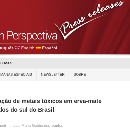
tuguês
English
Español
ELEASES
MANAS ESPECIAIS
NEWSLETTER
SOBRE
ação de metais tóxicos em erva-mate
dos do sul do Brasil
ent
,
Lisia Maria Gobbo dos Santos