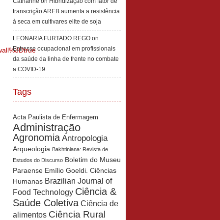
Catharine
on
Hibridização com fator de
transcrição AREB aumenta a resistência
à seca em cultivares elite de soja
LEONARIA FURTADO REGO
on
Estresse ocupacional em profissionais
all%3Dtrue
da saúde da linha de frente no combate
a COVID-19
Tags
Acta Paulista de Enfermagem
Administração
Agronomia
Antropologia
Arqueologia
Bakhtiniana: Revista de
Boletim do Museu
Estudos do Discurso
Paraense Emílio Goeldi. Ciências
Brazilian Journal of
Humanas
Ciência &
Food Technology
Saúde Coletiva
Ciência de
Ciência Rural
alimentos