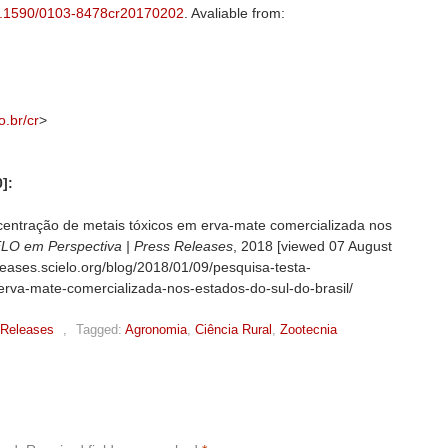
.1590/0103-8478cr20170202
. Avaliable from:
o.br/cr
>
]:
entração de metais tóxicos em erva-mate comercializada nos
ELO em Perspectiva | Press Releases
, 2018 [viewed
07 August
eleases.scielo.org/blog/2018/01/09/pesquisa-testa-
rva-mate-comercializada-nos-estados-do-sul-do-brasil/
 Releases
,
Tagged:
Agronomia
,
Ciência Rural
,
Zootecnia