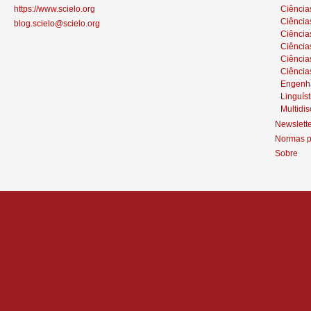
https://www.scielo.org
Ciência
Ciência
blog.scielo@scielo.org
Ciência
Ciências
Ciênci
Ciência
Engenh
Linguíst
Multidis
Newslett
Normas p
Sobre