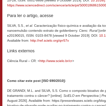
10-26, ISSN: 0001-8686 [viewed 9 October 2019]. DOI:
10.1016/j
https://www.sciencedirect.com/science/article/pii/S000186861500
Para ler o artigo, acesse
SILVA, S.S.,
et al
. Caracterização físico-química e avaliação da t
nanoemulsão contendo extrato de goldenberry.
Cienc. Rural
[onlin
e20190015, ISSN: 0103-8478 [viewed 9 October 2019]. DOI:
10.
Avaliable from:
http://ref.scielo.org/qrr57v
Links externos
Ciência Rural – CR: <
http://www.scielo.br/cr
>
Como citar este post [ISO 690/2010]:
DE GRANDI, M.L. and SILVA, S.S. Como o composto bioativo de ph
tratamento contra o câncer? [online].
SciELO em Perspectiva | Pr
August 2026]. Available from: https://pressreleases.scielo.org/b
bioativo-de-physalis-pode-auxiliar-no-tratamento-contra-o-cancer/