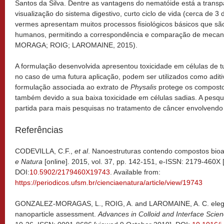
Santos da Silva. Dentre as vantagens do nematóide está a transpa
visualização do sistema digestivo, curto ciclo de vida (cerca de 3 
vermes apresentam muitos processos fisiológicos básicos que s
humanos, permitindo a correspondência e comparação de meca
MORAGA; ROIG; LAROMAINE, 2015).
A formulação desenvolvida apresentou toxicidade em células de
no caso de uma futura aplicação, podem ser utilizados como aditi
formulação associada ao extrato de
Physalis
protege os composto
também devido a sua baixa toxicidade em células sadias. A pes
partida para mais pesquisas no tratamento de câncer envolvendo
Referências
CODEVILLA, C.F.,
et al
. Nanoestruturas contendo compostos bioat
e Natura
[online]. 2015, vol. 37, pp. 142-151, e-ISSN: 2179-460X
DOI:
10.5902/2179460X19743
. Available from:
https://periodicos.ufsm.br/cienciaenatura/article/view/19743
GONZALEZ-MORAGAS, L., ROIG, A. and LAROMAINE, A. C. elegans
nanoparticle assessment.
Advances in Colloid and Interface Scie