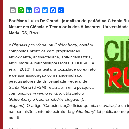
Email
WhatsApp
LinkedIn
Mastodon
Bluesky
Facebook
Share
Por Maria Luiza De Grandi, jornalista do periódico Ciência Ru
Mestre em Ciência e Tecnologia dos Alimentos, Universidade
Maria, RS, Brasil
A
Physalis peruviana
, ou
Goldenberry
, contém
compostos bioativos com propriedades
antioxidante, antibacteriana, anti-inflamatória,
antitumoral e imunossupressoras (CODEVILLA,
et al
., 2018). Para testar a toxicidade do extrato
e de sua associação com nanoemulsão,
pesquisadores da Universidade Federal de
Santa Maria (UFSM) realizaram uma pesquisa
com ensaios
in vivo
e
in vitro
, utilizando a
Goldenberry
e
Caenorhabditis elegans
(
C.
elegans
). O artigo “Caracterização físico-química e avaliação da to
nanoemulsão contendo extrato de
goldenberry
” foi publicado no 
no. 8).