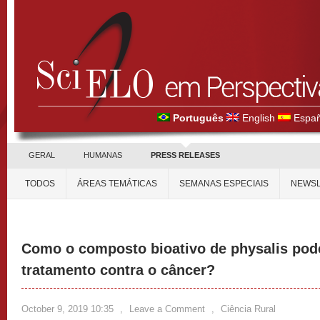
Português
English
Españ
GERAL
HUMANAS
PRESS RELEASES
TODOS
ÁREAS TEMÁTICAS
SEMANAS ESPECIAIS
NEWSL
Como o composto bioativo de physalis pode
tratamento contra o câncer?
October 9, 2019 10:35
,
Leave a Comment
,
Ciência Rural