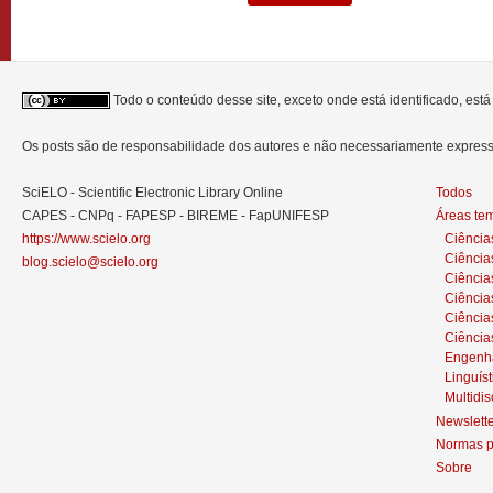
Todo o conteúdo desse site, exceto onde está identificado, est
Os posts são de responsabilidade dos autores e não necessariamente expre
SciELO - Scientific Electronic Library Online
Todos
CAPES - CNPq - FAPESP - BIREME - FapUNIFESP
Áreas te
https://www.scielo.org
Ciência
Ciência
blog.scielo@scielo.org
Ciência
Ciências
Ciênci
Ciência
Engenh
Linguíst
Multidis
Newslett
Normas p
Sobre