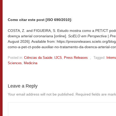
Como citar este post [ISO 690/2010]:
COSTA, Z. and FIGUEIRA, S. Estudo mostra como a PET/CT pode 
doença arterial coronariana [online].
SciELO em Perspectiva | Pre
August 2026]. Available from: https://pressreleases.scielo.org/bl
como-a-pet-ct-pode-auxiliar-no-tratamento-da-doenca-arterial-co
Posted in:
Ciências da Saúde
,
IJCS
,
Press Releases
,
Tagged:
Intern
Sciences
,
Medicina
Leave a Reply
Your email address will not be published.
Required fields are mar