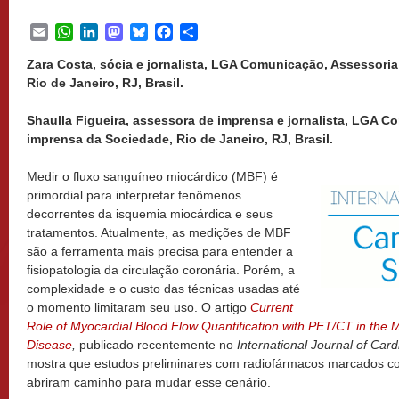
Email
WhatsApp
LinkedIn
Mastodon
Bluesky
Facebook
Share
Zara Costa, sócia e jornalista, LGA Comunicação, Assessori
Rio de Janeiro, RJ, Brasil.
Shaulla Figueira, assessora de imprensa e jornalista, LGA 
imprensa da Sociedade, Rio de Janeiro, RJ, Brasil.
Medir o fluxo sanguíneo miocárdico (MBF) é
primordial para interpretar fenômenos
decorrentes da isquemia miocárdica e seus
tratamentos. Atualmente, as medições de MBF
são a ferramenta mais precisa para entender a
fisiopatologia da circulação coronária. Porém, a
complexidade e o custo das técnicas usadas até
o momento limitaram seu uso. O artigo
Current
Role of Myocardial Blood Flow Quantification with PET/CT in the
Disease
,
publicado recentemente no
International Journal of Car
mostra que estudos preliminares com radiofármacos marcados 
abriram caminho para mudar esse cenário.