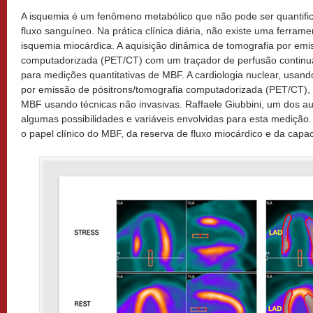
A isquemia é um fenômeno metabólico que não pode ser quantifi
fluxo sanguíneo. Na prática clínica diária, não existe uma ferramen
isquemia miocárdica. A aquisição dinâmica de tomografia por emi
computadorizada (PET/CT) com um traçador de perfusão continua
para medições quantitativas de MBF. A cardiologia nuclear, usand
por emissão de pósitrons/tomografia computadorizada (PET/CT), 
MBF usando técnicas não invasivas. Raffaele Giubbini, um dos au
algumas possibilidades e variáveis envolvidas para esta medição.
o papel clínico do MBF, da reserva de fluxo miocárdico e da capa