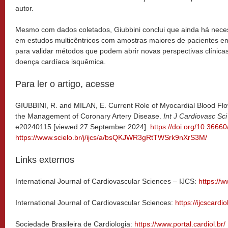
autor.
Mesmo com dados coletados, Giubbini conclui que ainda há neces
em estudos multicêntricos com amostras maiores de pacientes em 
para validar métodos que podem abrir novas perspectivas clíni
doença cardíaca isquêmica.
Para ler o artigo, acesse
GIUBBINI, R. and MILAN, E. Current Role of Myocardial Blood Flo
the Management of Coronary Artery Disease.
Int J Cardiovasc Sci
e20240115 [viewed 27 September 2024].
https://doi.org/10.36660
https://www.scielo.br/j/ijcs/a/bsQKJWR3gRtTWSrk9nXrS3M/
Links externos
International Journal of Cardiovascular Sciences – IJCS:
https://ww
International Journal of Cardiovascular Sciences:
https://ijcscardio
Sociedade Brasileira de Cardiologia:
https://www.portal.cardiol.br/