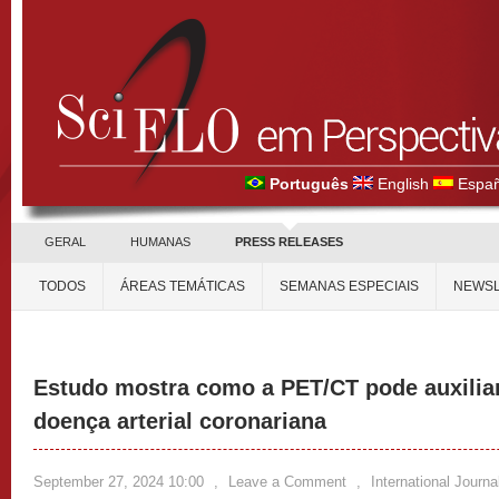
Português
English
Españ
GERAL
HUMANAS
PRESS RELEASES
TODOS
ÁREAS TEMÁTICAS
SEMANAS ESPECIAIS
NEWSL
Estudo mostra como a PET/CT pode auxiliar
doença arterial coronariana
September 27, 2024 10:00
,
Leave a Comment
,
International Journ