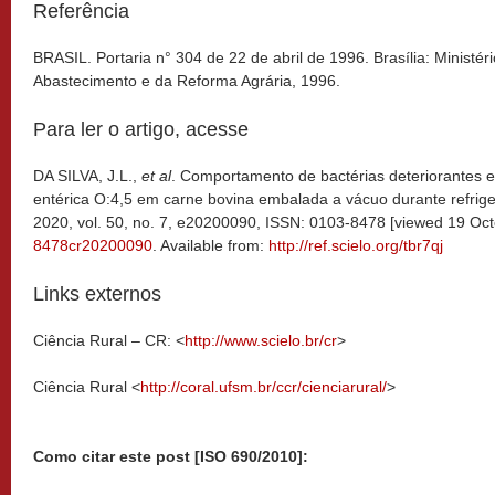
Referência
BRASIL. Portaria n° 304 de 22 de abril de 1996. Brasília: Ministéri
Abastecimento e da Reforma Agrária, 1996.
Para ler o artigo, acesse
DA SILVA, J.L.,
et al
. Comportamento de bactérias deteriorantes e
entérica O:4,5 em carne bovina embalada a vácuo durante refrig
2020, vol. 50, no. 7, e20200090, ISSN: 0103-8478 [viewed 19 Oc
8478cr20200090
. Available from:
http://ref.scielo.org/tbr7qj
Links externos
Ciência Rural – CR: <
http://www.scielo.br/cr
>
Ciência Rural <
http://coral.ufsm.br/ccr/cienciarural/
>
Como citar este post [ISO 690/2010]: