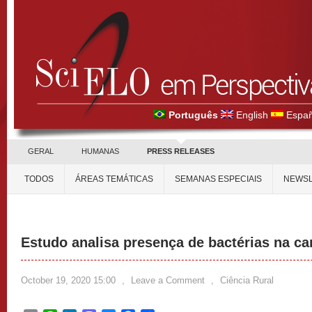
Português
English
Españ
GERAL
HUMANAS
PRESS RELEASES
TODOS
ÁREAS TEMÁTICAS
SEMANAS ESPECIAIS
NEWSL
Estudo analisa presença de bactérias na c
October 19, 2020 15:00
,
Leave a Comment
,
Ciência Rural