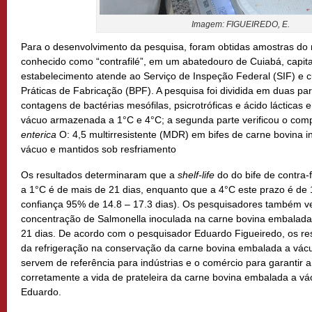
Imagem: FIGUEIREDO, E.
Para o desenvolvimento da pesquisa, foram obtidas amostras d
conhecido como “contrafilé”, em um abatedouro de Cuiabá, capit
estabelecimento atende ao Serviço de Inspeção Federal (SIF) e
Práticas de Fabricação (BPF). A pesquisa foi dividida em duas par
contagens de bactérias mesófilas, psicrotróficas e ácido láctica
vácuo armazenada a 1°C e 4°C; a segunda parte verificou o co
enterica
O: 4,5 multirresistente (MDR) em bifes de carne bovina 
vácuo e mantidos sob resfriamento
Os resultados determinaram que a
shelf-life
do do bife de contra-
a 1°C é de mais de 21 dias, enquanto que a 4°C este prazo é de 1
confiança 95% de 14.8 – 17.3 dias). Os pesquisadores também ve
concentração de Salmonella inoculada na carne bovina embalada
21 dias. De acordo com o pesquisador Eduardo Figueiredo, os re
da refrigeração na conservação da carne bovina embalada a vácu
servem de referência para indústrias e o comércio para garantir a
corretamente a vida de prateleira da carne bovina embalada a vácu
Eduardo.