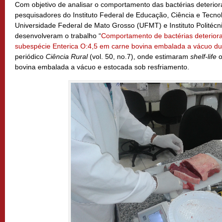
Com objetivo de analisar o comportamento das bactérias deterior
pesquisadores do Instituto Federal de Educação, Ciência e Tecn
Universidade Federal de Mato Grosso (UFMT) e Instituto Politécn
desenvolveram o trabalho “
Comportamento de bactérias deteriora
subespécie Enterica O:4,5 em carne bovina embalada a vácuo dur
periódico
Ciência Rural
(vol. 50, no.7), onde estimaram
shelf-life
o
bovina embalada a vácuo e estocada sob resfriamento.