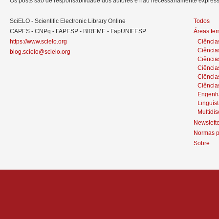
Os posts são de responsabilidade dos autores e não necessariamente expre
SciELO - Scientific Electronic Library Online
Todos
CAPES - CNPq - FAPESP - BIREME - FapUNIFESP
Áreas te
https://www.scielo.org
Ciência
Ciência
blog.scielo@scielo.org
Ciência
Ciências
Ciênci
Ciência
Engenh
Linguíst
Multidis
Newslett
Normas p
Sobre