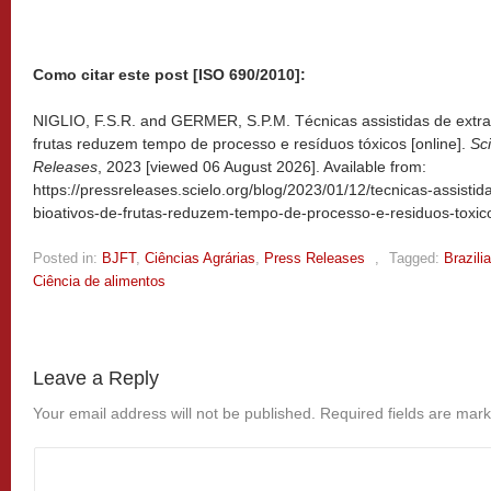
Como citar este post [ISO 690/2010]:
NIGLIO, F.S.R. and GERMER, S.P.M. Técnicas assistidas de extr
frutas reduzem tempo de processo e resíduos tóxicos [online].
Sc
Releases
, 2023 [viewed
06 August 2026]. Available from:
https://pressreleases.scielo.org/blog/2023/01/12/tecnicas-assist
bioativos-de-frutas-reduzem-tempo-de-processo-e-residuos-toxic
Posted in:
BJFT
,
Ciências Agrárias
,
Press Releases
,
Tagged:
Brazili
Ciência de alimentos
Leave a Reply
Your email address will not be published.
Required fields are mar