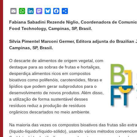
Email
WhatsApp
LinkedIn
Mastodon
Bluesky
Facebook
Share
Fabiana Sabadini Rezende Niglio, Coordenadora de Comunica
Food Technology, Campinas, SP, Brasil.
Silvia Pimentel Marconi Germer, Editora adjunta do Brazilian
Campinas, SP, Brasil.
O descarte de alimentos de origem vegetal, com
destaque para as sobras de frutas e hortaliças,
desperdiça alimentos ricos em compostos
bioativos como polifenóis, carotenóides, fibras e
lipídios que podem gerar subprodutos para o
desenvolvimento de novos produtos. Além disso,
a utilização de forma sustentável desses
resíduos reduz a produção de resíduos
orgânicos descartados no meio ambiente.
Na maioria das vezes os compostos bioativos das frutas são extr
(líquido-líquido/líquido-sólido), usando vários métodos convenci