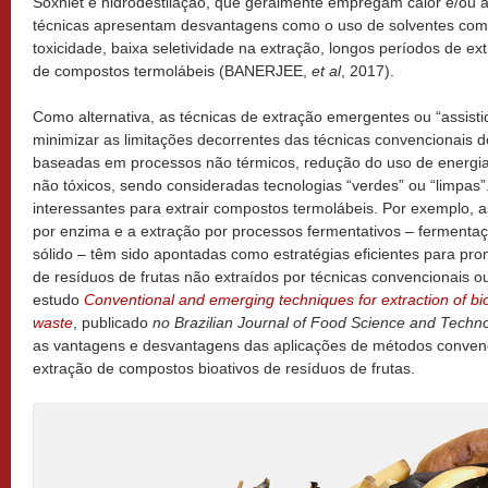
Soxhlet e hidrodestilação, que geralmente empregam calor e/ou a
técnicas apresentam desvantagens como o uso de solventes com al
toxicidade, baixa seletividade na extração, longos períodos de e
de compostos termolábeis (BANERJEE,
et al
, 2017).
Como alternativa, as técnicas de extração emergentes ou “assist
minimizar as limitações decorrentes das técnicas convencionais d
baseadas em processos não térmicos, redução do uso de energi
não tóxicos, sendo consideradas tecnologias “verdes” ou “limpas”
interessantes para extrair compostos termolábeis. Por exemplo, as
por enzima e a extração por processos fermentativos – ferment
sólido – têm sido apontadas como estratégias eficientes para pr
de resíduos de frutas não extraídos por técnicas convencionais ou
estudo
Conventional and emerging techniques for extraction of bi
waste
, publicado
no Brazilian Journal of Food Science and Techn
as vantagens e desvantagens das aplicações de métodos conven
extração de compostos bioativos de resíduos de frutas.