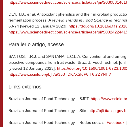
https://www.sciencedirect.com/science/article/abs/pii/S03088146
DEY, T.B.,
et al
. Antioxidant phenolics and their microbial product
fermentation process: A review.
Trends in Food Science & Techno
60-74 [viewed 12 January 2023].
https://doi.org/10.1016/j.tifs.20
https://www.sciencedirect.com/science/article/abs/pii/S09242244
Para ler o artigo, acesse
SANTOS, T.R.J. and SANTANA, L.C.L.A. Conventional and emerging
bioactive compounds from fruit waste. Braz. J. Food Technol. [onl
[viewed 12 January 2023].
https://doi.org/10.1590/1981-6723.130
https://www.scielo.br/j/bjft/a/3p3TDK7XSfdP6fT6t7ZYNHt/
Links externos
Brazilian Journal of Food Technology – BJFT:
https://www.scielo.br/
Brazilian Journal of Food Technology – Site:
http://bjft.ital.sp.gov.b
Brazilian Journal of Food Technology – Redes sociais:
Facebook