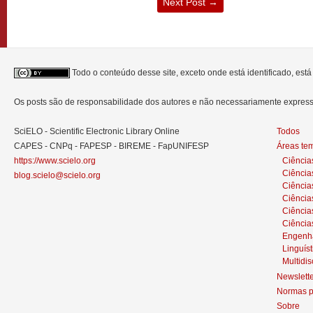
Next Post
→
Todo o conteúdo desse site, exceto onde está identificado, est
Os posts são de responsabilidade dos autores e não necessariamente expre
SciELO - Scientific Electronic Library Online
Todos
CAPES - CNPq - FAPESP - BIREME - FapUNIFESP
Áreas te
https://www.scielo.org
Ciência
Ciência
blog.scielo@scielo.org
Ciência
Ciências
Ciênci
Ciência
Engenh
Linguíst
Multidis
Newslett
Normas p
Sobre