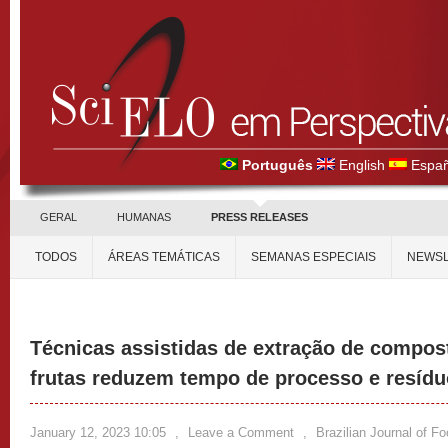
Português
English
Españ
GERAL
HUMANAS
PRESS RELEASES
TODOS
ÁREAS TEMÁTICAS
SEMANAS ESPECIAIS
NEWSL
Técnicas assistidas de extração de compos
frutas reduzem tempo de processo e resídu
January 12, 2023 10:05
,
Leave a Comment
,
Brazilian Journal of F