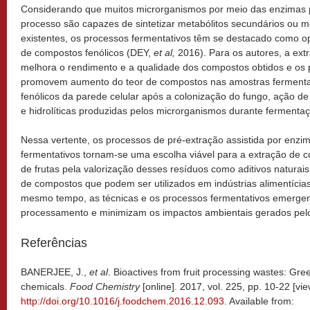
Considerando que muitos microrganismos por meio das enzimas 
processo são capazes de sintetizar metabólitos secundários ou m
existentes, os processos fermentativos têm se destacado como o
de compostos fenólicos (DEY,
et al,
2016). Para os autores, a ext
melhora o rendimento e a qualidade dos compostos obtidos e os 
promovem aumento do teor de compostos nas amostras fermentad
fenólicos da parede celular após a colonização do fungo, ação de 
e hidrolíticas produzidas pelos microrganismos durante fermenta
Nessa vertente, os processos de pré-extração assistida por enzi
fermentativos tornam-se uma escolha viável para a extração de c
de frutas pela valorização desses resíduos como aditivos naturai
de compostos que podem ser utilizados em indústrias alimentícia
mesmo tempo, as técnicas e os processos fermentativos emerge
processamento e minimizam os impactos ambientais gerados pelo
Referências
BANERJEE, J.,
et al
. Bioactives from fruit processing wastes: Gr
chemicals.
Food Chemistry
[online]. 2017, vol. 225, pp. 10-22 [v
http://doi.org/10.1016/j.foodchem.2016.12.093
. Available from: