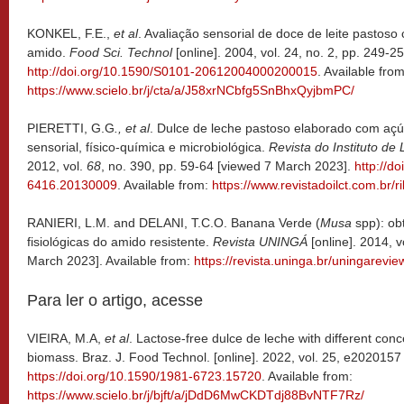
KONKEL, F.E.,
et al
. Avaliação sensorial de doce de leite pastos
amido.
Food Sci. Technol
[online]. 2004, vol. 24, no. 2, pp. 249-
http://doi.org/10.1590/S0101-20612004000200015
. Available from
https://www.scielo.br/j/cta/a/J58xrNCbfg5SnBhxQyjbmPC/
PIERETTI, G.G
., et al
. Dulce de leche pastoso elaborado com aç
sensorial, físico-química e microbiológica.
Revista do Instituto de
2012, vol.
68
, no. 390, pp. 59-64 [viewed 7 March 2023].
http://d
6416.20130009
. Available from:
https://www.revistadoilct.com.br/ri
RANIERI, L.M. and DELANI, T.C.O. Banana Verde (
Musa
spp): ob
fisiológicas do amido resistente.
Revista UNINGÁ
[online]. 2014, v
March 2023]. Available from:
https://revista.uninga.br/uningarevie
Para ler o artigo, acesse
VIEIRA, M.A,
et al
. Lactose-free dulce de leche with different con
biomass. Braz. J. Food Technol. [online]. 2022, vol. 25, e202015
https://doi.org/10.1590/1981-6723.15720
. Available from:
https://www.scielo.br/j/bjft/a/jDdD6MwCKDTdj88BvNTF7Rz/