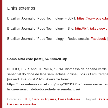
Links externos
Brazilian Journal of Food Technology – BJFT:
https://www.scielo.br/
Brazilian Journal of Food Technology – Site:
http://bjft.ital.sp.gov.b
Brazilian Journal of Food Technology – Redes sociais:
Facebook
Como citar este post [ISO 690/2010]:
NIGLIO, F.S.R. and GERMER, S.P.M. Biomassa de banana verde me
sensorial do doce de leite sem lactose [online].
SciELO em Perspec
[viewed
06 August 2026]. Available from:
https://pressreleases.scielo.org/blog/2023/03/07/biomassa-de-b
fisica-e-sensorial-do-doce-de-leite-sem-lactose/
Posted in:
BJFT
,
Ciências Agrárias
,
Press Releases
,
Tagged:
Brazili
Ciência de alimentos