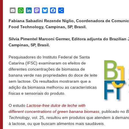
Email
WhatsApp
LinkedIn
Mastodon
Bluesky
Facebook
Share
Fabiana Sabadini Rezende Niglio, Coordenadora de Comunica
Food Technology, Campinas, SP, Brasil.
Silvia Pimentel Marconi Germer, Editora adjunta do Brazilian
Campinas, SP, Brasil.
Pesquisadores do Instituto Federal de Santa
Catarina (IFSC) examinaram os efeitos de
diferentes concentrações de biomassa de
banana verde nas propriedades do doce de leite
sem lactose. Os resultados mostraram que a
adição da biomassa melhorou as características
físicas e sensoriais do produto.
O estudo
Lactose-free dulce de leche with
different concentrations of green banana biomass
, publicado no
B
Technology
, vol. 25, resultou em produtos que atendem à deman
à lactose, ou que buscam alimentos mais saudáveis.