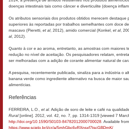
doenças intestinais tais como câncer e diverticulite (doença inflam
Os atributos sensoriais dos produtos obtidos merecem destaque
superiores às reportadas por trabalhos semelhantes com doce de 
mascavo (Pieretti,
et al
, 2012), amido comercial (Konkel,
et al
, 20
al
, 2012).
Quanto à cor e ao aroma, entretanto, as amostras com maiores 
redução no nível de aceitação. Os pesquisadores relatam, entre
ser melhoradas com a adição de corante alimentar natural de ca
A pesquisa, recentemente publicada, sinaliza para a indústria o a
banana verde como ingrediente alternativo na busca de maior sa
alimentícias.
Referências
FERREIRA, L.O.,
et al
. Adição de soro de leite e café na qualida
Rural
[online]. 2012, vol. 42, no. 7, pp. 1314-1319 [viewed 7 Marc
http://doi.org/10.1590/S0103-84782012000700028
. Available from
https://www.scielo.br/j/cr/a/5mhGbc6yRXnsxf7tscGBDmK/