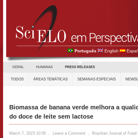
Português
English
Españ
GERAL
HUMANAS
PRESS RELEASES
TODOS
ÁREAS TEMÁTICAS
SEMANAS ESPECIAIS
NEWSL
Biomassa de banana verde melhora a qualida
do doce de leite sem lactose
March 7, 2023 10:05
,
Leave a Comment
,
Brazilian Journal of Food