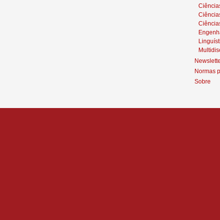
Ciências
Ciênci
Ciência
Engenh
Linguíst
Multidis
Newslett
Normas p
Sobre