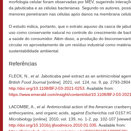
morfologia celular foram observadas por MEV, sugerindo interaç
da jabuticaba e as células bacterianas. Segundo os autores, pos
menores penetraram nas células após danos na membrana celula
O estudo indica, portanto, que o extrato aquoso da casca de jabu
uso como conservante natural no controle do crescimento de bact
a saúde do consumidor. Além disso, a produção do bioconservant
circular no aproveitamento de um resíduo industrial como matéria
sustentabilidade ambiental.
Referências
FLECK, N.,
et al
. Jaboticaba peel extract as an antimicrobial agent
British Food Journal
[online]. 2021, vol. 124, no. 9, pp. 2793-280
http://doi.org/10.1108/BFJ-03-2021-0253
. Available from:
https://www.emerald.com/insight/content/doi/10.1108/BFJ-03-202
LACOMBE, A.,
et al
. Antimicrobial action of the American cranberr
anthocyanins, and organic acids, against
Escherichia coli
O157:H
Microbiology
[online]. 2010, vol. 139, no. 1-2, pp. 102-107 [view
http://doi.org/10.1016/j.ijfoodmicro.2010.01.035
. Available from: