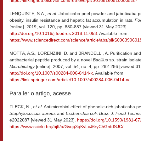
https://linkinghub.elsevier.com/retrieve/pii/S0168160510000528/
LENQUISTE, S.A.,
et al
. Jaboticaba peel powder and jaboticaba 
obesity, insulin resistance and hepatic fat accumulation in rats.
Fo
[online]. 2019, vol. 120, pp. 880-887 [viewed 31 May 2023].
http://doi.org/10.1016/j.foodres.2018.11.053
. Available from:
https://www.sciencedirect.com/science/article/abs/pii/S09639969
MOTTA, A.S., LORENZINI, D. and BRANDELLI, A. Purification and p
antibacterial peptide produced by a novel
Bacillus
sp. strain isol
Microbiology
[online]. 2007, vol. 54, no. 4, pp. 282-286 [viewed 3
http://doi.org/10.1007/s00284-006-0414-x
. Available from:
https://link.springer.com/article/10.1007/s00284-006-0414-x/
Para ler o artigo, acesse
FLECK, N.,
et al
. Antimicrobial effect of phenolic-rich jaboticaba 
Staphylococcus aureus
and
Escherichia coli
.
Braz. J. Food Techno
e2022087 [viewed 31 May 2023].
https://doi.org/10.1590/1981-6
https://www.scielo.br/j/bjft/a/Gvqq3qKvLcJ6ryChGntdSJC/