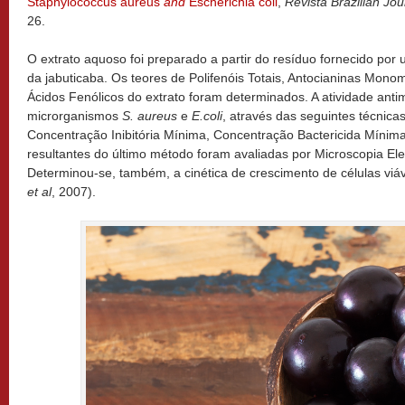
Staphylococcus aureus
and
Escherichia coli
,
Revista Brazilian Jo
26.
O extrato aquoso foi preparado a partir do resíduo fornecido por 
da jabuticaba. Os teores de Polifenóis Totais, Antocianinas Mon
Ácidos Fenólicos do extrato foram determinados. A atividade antim
microrganismos
S. aureus
e
E.coli
, através das seguintes técnic
Concentração Inibitória Mínima, Concentração Bactericida Mínima 
resultantes do último método foram avaliadas por Microscopia El
Determinou-se, também, a cinética de crescimento de células vi
et al
, 2007).