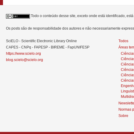
Todo o conteúdo desse site, exceto onde está identificado, est
Os posts são de responsabilidade dos autores e não necessariamente expre
SciELO - Scientific Electronic Library Online
Todos
CAPES - CNPq - FAPESP - BIREME - FapUNIFESP
Áreas te
https://www.scielo.org
Ciência
Ciência
blog.scielo@scielo.org
Ciência
Ciências
Ciênci
Ciência
Engenh
Linguíst
Multidis
Newslett
Normas p
Sobre