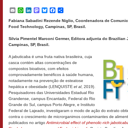
Email
WhatsApp
LinkedIn
Mastodon
Bluesky
Facebook
Share
Fabiana Sabadini Rezende Niglio, Coordenadora de Comunica
Food Technology, Campinas, SP, Brasil.
Silvia Pimentel Marconi Germer, Editora adjunta do Brazilian
Campinas, SP, Brasil.
A jabuticaba é uma fruta nativa brasileira, cuja
casca contém altas concentrações de
compostos bioativos, com efeitos
comprovadamente benéficos à saúde humana,
notadamente na prevenção de esteatose
hepática e obesidade (LENQUISTE
et al
, 2019).
Pesquisadores das Universidades Estadual Rio
Grandense, campus Encantado, Federal do Rio
Grande do Sul, campus Porto Alegre, e Instituto
Federal de Lajeado, investigaram o modo de ação do extrato obtid
contra o crescimento de microrganimos contaminantes de aliment
publicados no artigo
Antimicrobial effect of phenolic-rich jabotica