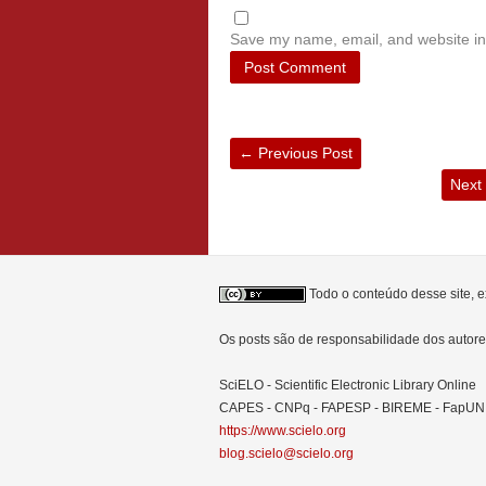
Save my name, email, and website in 
←
Previous Post
Next
Todo o conteúdo desse site, e
Os posts são de responsabilidade dos auto
SciELO - Scientific Electronic Library Online
CAPES - CNPq - FAPESP - BIREME - FapU
https://www.scielo.org
blog.scielo@scielo.org