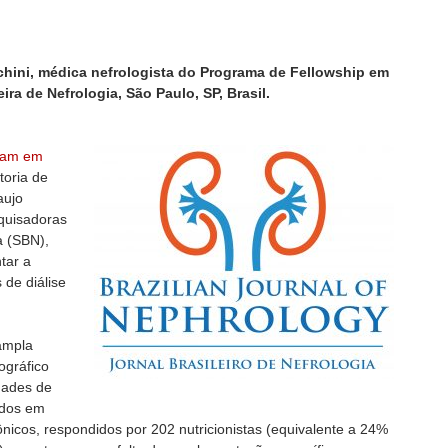
ini, médica nefrologista do Programa de Fellowship em
ira de Nefrologia, São Paulo, SP, Brasil.
tuam em
toria de
aujo
quisadoras
a (SBN),
tar a
 de diálise
ampla
ográfico
dades de
ados em
ônicos, respondidos por 202 nutricionistas (equivalente a 24%