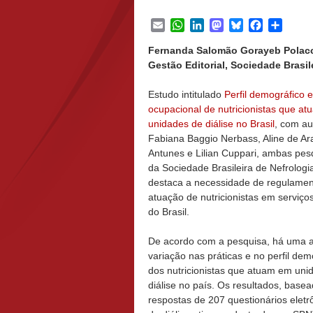
Email
WhatsApp
LinkedIn
Mastodon
Bluesky
Facebook
Share
Fernanda Salomão Gorayeb Polacch
Gestão Editorial, Sociedade Brasile
Estudo intitulado
Perfil demográfico e
ocupacional de nutricionistas que a
unidades de diálise no Brasil
, com au
Fabiana Baggio Nerbass, Aline de Ar
Antunes e Lilian Cuppari, ambas pes
da Sociedade Brasileira de Nefrologi
destaca a necessidade de regulamen
atuação de nutricionistas em serviços
do Brasil.
De acordo com a pesquisa, há uma 
variação nas práticas e no perfil dem
dos nutricionistas que atuam em uni
diálise no país. Os resultados, base
respostas de 207 questionários eletr