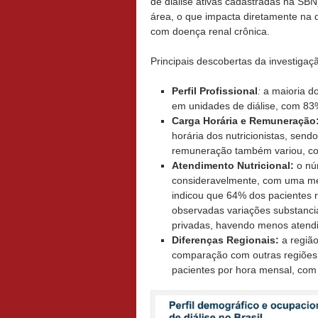
de diálise ativas cadastradas na SBN
área, o que impacta diretamente na 
com doença renal crônica.
Principais descobertas da investigaç
Perfil Profissional
:
a maioria do
em unidades de diálise, com 8
Carga Horária e Remuneração
horária dos nutricionistas, sen
remuneração também variou, com
Atendimento Nutricional:
o núm
consideravelmente, com uma medi
indicou que 64% dos pacientes
observadas variações substancia
privadas, havendo menos atend
Diferenças Regionais:
a região
comparação com outras regiões,
pacientes por hora mensal, co