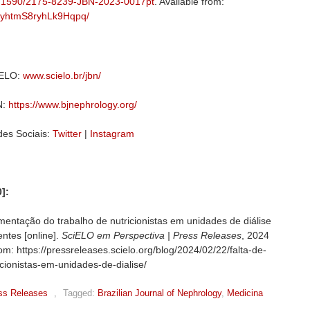
10.1590/2175-8239-JBN-2023-0017pt
. Available from:
QdNyhtmS8ryhLk9Hqpq/
ciELO:
www.scielo.br/jbn/
N:
https://www.bjnephrology.org/
des Sociais:
Twitter
|
Instagram
]:
entação do trabalho de nutricionistas em unidades de diálise
ntes [online].
SciELO em Perspectiva | Press Releases
, 2024
om: https://pressreleases.scielo.org/blog/2024/02/22/falta-de-
cionistas-em-unidades-de-dialise/
ss Releases
,
Tagged:
Brazilian Journal of Nephrology
,
Medicina