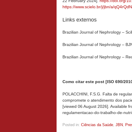
22 February 2024].
https://doi.org/
https://www.scielo.br/j/jbn/a/qQ4r
Links externos
Brazilian Journal of Nephrology – S
Brazilian Journal of Nephrology – BJ
Brazilian Journal of Nephrology – Re
Como citar este post [ISO 690/2010
POLACCHINI, F.S.G. Falta de regulam
compromete o atendimento dos pacie
[viewed
06 August 2026]. Available fr
regulamentacao-do-trabalho-de-nutri
Posted in:
Ciências da Saúde
,
JBN
,
Pre