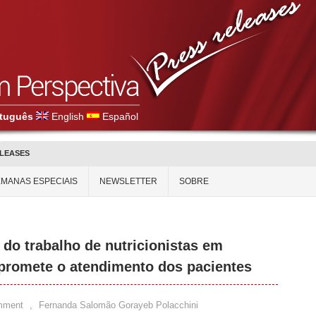
tuguês
English
Español
ELEASES
MANAS ESPECIAIS
NEWSLETTER
SOBRE
 do trabalho de nutricionistas em
promete o atendimento dos pacientes
mment
,
Fernanda Salomão Gorayeb Polacchini