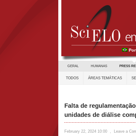
Por
GERAL
HUMANAS
PRESS R
TODOS
ÁREAS TEMÁTICAS
SE
Falta de regulamentação
unidades de diálise com
February 22, 2024 10:00
,
Leave a Co