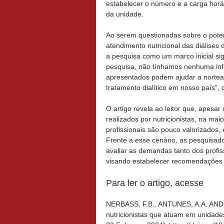
estabelecer o número e a carga horá
da unidade.
Ao serem questionadas sobre o poten
atendimento nutricional das diálises 
a pesquisa como um marco inicial sig
pesquisa, não tínhamos nenhuma info
apresentados podem ajudar a nortear
tratamento dialítico em nosso país”,
O artigo revela ao leitor que, apesa
realizados por nutricionistas, na mai
profissionais são pouco valorizados
Frente a esse cenário, as pesquisad
avaliar as demandas tanto dos profis
visando estabelecer recomendações c
Para ler o artigo, acesse
NERBASS, F.B., ANTUNES, A.A. AND C
nutricionistas que atuam em unidades