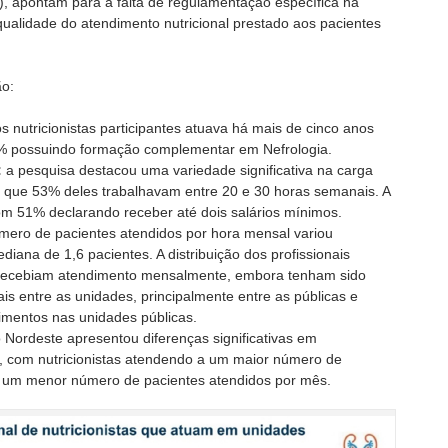
), apontam para a falta de regulamentação específica na
qualidade do atendimento nutricional prestado aos pacientes
ão:
s nutricionistas participantes atuava há mais de cinco anos
3% possuindo formação complementar em Nefrologia.
:
a pesquisa destacou uma variedade significativa na carga
do que 53% deles trabalhavam entre 20 e 30 horas semanais. A
 51% declarando receber até dois salários mínimos.
ero de pacientes atendidos por hora mensal variou
ana de 1,6 pacientes. A distribuição dos profissionais
 recebiam atendimento mensalmente, embora tenham sido
is entre as unidades, principalmente entre as públicas e
imentos nas unidades públicas.
 Nordeste apresentou diferenças significativas em
 com nutricionistas atendendo a um maior número de
m um menor número de pacientes atendidos por mês.