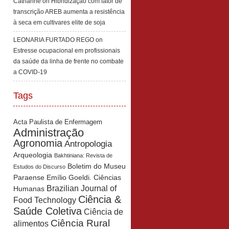
Catharine
on
Hibridização com fator de
transcrição AREB aumenta a resistência
à seca em cultivares elite de soja
LEONARIA FURTADO REGO
on
Estresse ocupacional em profissionais
da saúde da linha de frente no combate
a COVID-19
Tags
Acta Paulista de Enfermagem
Administração
Agronomia
Antropologia
Arqueologia
Bakhtiniana: Revista de
Boletim do Museu
Estudos do Discurso
Paraense Emílio Goeldi. Ciências
Brazilian Journal of
Humanas
Ciência &
Food Technology
Saúde Coletiva
Ciência de
Ciência Rural
alimentos