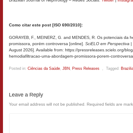
Brazilian Journal of Nephrology – Redes Sociais:
Twitter
|
Instagr
Como citar este post [ISO 690/2010]:
GORAYEB, F., MEINERZ, G. and MENDES, R. Os potenciais da h
promissora, porém controversa [online].
SciELO em Perspectiva |
August 2026]. Available from: https://pressreleases.scielo.org/blo
hemodiafiltracao-uma-abordagem-promissora-porem-controversa
Posted in:
Ciências da Saúde
,
JBN
,
Press Releases
,
Tagged:
Brazili
Leave a Reply
Your email address will not be published.
Required fields are mar