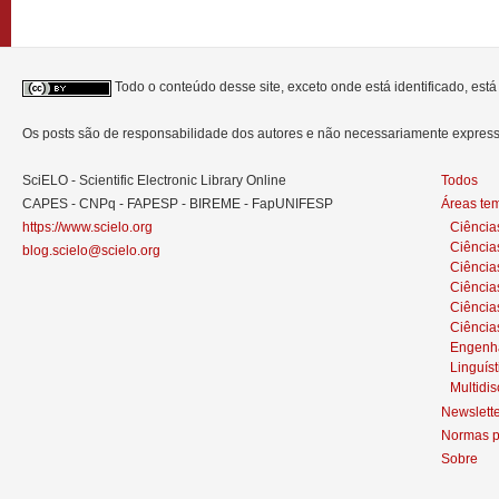
Todo o conteúdo desse site, exceto onde está identificado, est
Os posts são de responsabilidade dos autores e não necessariamente expre
SciELO - Scientific Electronic Library Online
Todos
CAPES - CNPq - FAPESP - BIREME - FapUNIFESP
Áreas te
https://www.scielo.org
Ciência
Ciência
blog.scielo@scielo.org
Ciência
Ciências
Ciênci
Ciência
Engenh
Linguíst
Multidis
Newslett
Normas p
Sobre