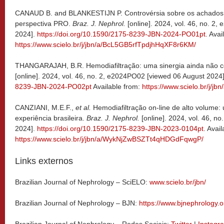
CANAUD B. and BLANKESTIJN P. Controvérsia sobre os achado
perspectiva PRO.
Braz. J. Nephrol.
[online]. 2024, vol. 46, no. 2
2024].
https://doi.org/10.1590/2175-8239-JBN-2024-PO01pt
. Avai
https://www.scielo.br/j/jbn/a/BcL5GB5rfTpdjhHqXF8r6KM/
THANGARAJAH, B.R. Hemodiafiltração: uma sinergia ainda não c
[online]. 2024, vol. 46, no. 2, e2024PO02
[viewed 06 August 2024
8239-JBN-2024-PO02pt
Available from:
https://www.scielo.br/j/
CANZIANI, M.E.F.,
et al.
Hemodiafiltração on-line de alto volume: 
experiência brasileira.
Braz. J. Nephrol.
[online]. 2024, vol. 46, n
2024].
https://doi.org/10.1590/2175-8239-JBN-2023-0104pt
. Avai
https://www.scielo.br/j/jbn/a/WykNjZwBSZTt4qHDGdFqwgP/
Links externos
Brazilian Journal of Nephrology – SciELO:
www.scielo.br/jbn/
Brazilian Journal of Nephrology – BJN:
https://www.bjnephrology.o