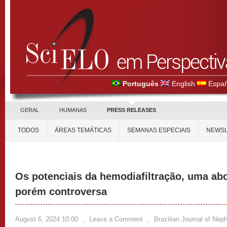
Português
English
Españ
GERAL
HUMANAS
PRESS RELEASES
TODOS
ÁREAS TEMÁTICAS
SEMANAS ESPECIAIS
NEWSL
Os potenciais da hemodiafiltração, uma a
porém controversa
August 6, 2024 10:00
,
Leave a Comment
,
Brazilian Journal of Nep