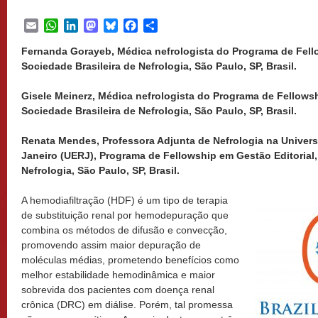
Email
WhatsApp
LinkedIn
Mastodon
Bluesky
Facebook
Share
Fernanda Gorayeb, Médica nefrologista do Programa de Fello
Sociedade Brasileira de Nefrologia, São Paulo, SP, Brasil.
Gisele Meinerz,
M
édica nefrologista do Programa de Fellowsh
Sociedade Brasileira de Nefrologia, São Paulo, SP, Brasil.
Renata Mendes, Professora Adjunta de Nefrologia na Univers
Janeiro (UERJ), Programa de Fellowship em Gestão Editorial,
Nefrologia, São Paulo, SP, Brasil.
A hemodiafiltração (HDF) é um tipo de terapia
de substituição renal por hemodepuração que
combina os métodos de difusão e convecção,
promovendo assim maior depuração de
moléculas médias, prometendo benefícios como
melhor estabilidade hemodinâmica e maior
sobrevida dos pacientes com doença renal
crônica (DRC) em diálise. Porém, tal promessa