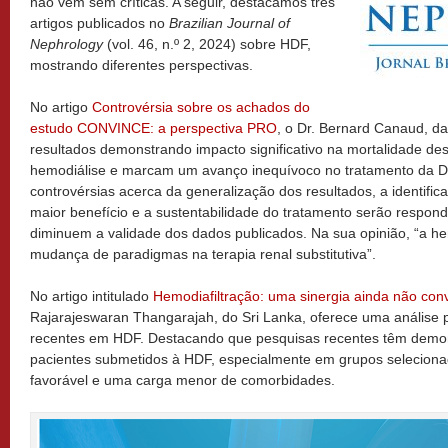
não vem sem críticas. A seguir, destacamos três
artigos publicados no
Brazilian Journal of
Nephrology
(vol. 46, n.º 2, 2024) sobre HDF,
mostrando diferentes perspectivas.
No artigo
Controvérsia sobre os achados do
estudo CONVINCE: a perspectiva PRO
, o Dr. Bernard Canaud, da
resultados demonstrando impacto significativo na mortalidade de
hemodiálise e marcam um avanço inequívoco no tratamento da DR
controvérsias acerca da generalização dos resultados, a identifi
maior benefício e a sustentabilidade do tratamento serão respon
diminuem a validade dos dados publicados. Na sua opinião, “a he
mudança de paradigmas na terapia renal substitutiva”.
No artigo intitulado
Hemodiafiltração: uma sinergia ainda não con
Rajarajeswaran Thangarajah, do Sri Lanka, oferece uma análise 
recentes em HDF. Destacando que pesquisas recentes têm demo
pacientes submetidos à HDF, especialmente em grupos selecion
favorável e uma carga menor de comorbidades.