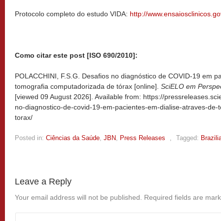
Protocolo completo do estudo VIDA:
http://www.ensaiosclinicos.g
Como citar este post [ISO 690/2010]:
POLACCHINI, F.S.G. Desafios no diagnóstico de COVID-19 em pac
tomografia computadorizada de tórax [online].
SciELO em Perspec
[viewed
09 August 2026]. Available from: https://pressreleases.sci
no-diagnostico-de-covid-19-em-pacientes-em-dialise-atraves-de
torax/
Posted in:
Ciências da Saúde
,
JBN
,
Press Releases
,
Tagged:
Brazili
Leave a Reply
Your email address will not be published.
Required fields are mar