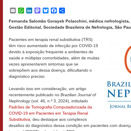
Email
WhatsApp
LinkedIn
Mastodon
Bluesky
Facebook
Share
Fernanda Salomão Gorayeb Polacchini, médica nefrologista,
Gestão Editorial, Sociedade Brasileira de Nefrologia, São Paul
Pacientes em terapia renal substitutiva (TRS)
têm risco aumentado de infecção por COVID-19
devido à exposição frequente a ambientes de
saúde e múltiplas comorbidades, além de muitas
vezes apresentarem sintomas que se
sobrepõem aos dessa doença, dificultando o
diagnóstico preciso.
Levando isso em consideração, um artigo
recentemente publicado no
Brazilian Journal of
Nephrology
(vol. 46, n.º 3, 2024), intitulado
Padrões de Tomografia Computadorizada da
COVID-19 em Pacientes em Terapia Renal
Substitutiva
, deu destaque aos complexos
desafios do diagnóstico dessa condição em pacientes com doença