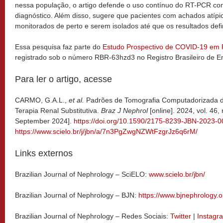
nessa população, o artigo defende o uso contínuo do RT-PCR co
diagnóstico. Além disso, sugere que pacientes com achados atíp
monitorados de perto e serem isolados até que os resultados defin
Essa pesquisa faz parte do
Estudo Prospectivo de COVID-19 em Pa
registrado sob o número RBR-63hzd3 no Registro Brasileiro de E
Para ler o artigo, acesse
CARMO, G.A.L.,
et al.
Padrões de Tomografia Computadorizada 
Terapia Renal Substitutiva.
Braz J Nephrol
[online]. 2024, vol. 46
September 2024].
https://doi.org/10.1590/2175-8239-JBN-2023-0
https://www.scielo.br/j/jbn/a/7n3PgZwgNZWtFzgrJz6q6rM/
Links externos
Brazilian Journal of Nephrology – SciELO:
www.scielo.br/jbn/
Brazilian Journal of Nephrology – BJN:
https://www.bjnephrology.o
Brazilian Journal of Nephrology – Redes Sociais:
Twitter
|
Instagr