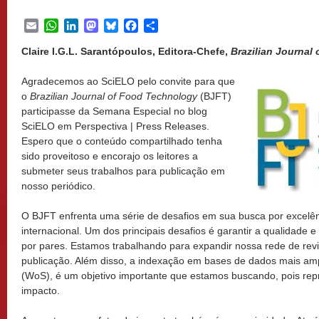
Email
WhatsApp
LinkedIn
Mastodon
Bluesky
Facebook
Share
Claire I.G.L. Sarantópoulos, Editora-Chefe,
Brazilian Journal
Agradecemos ao SciELO pelo convite para que
o
Brazilian Journal of Food Technology
(BJFT)
participasse da Semana Especial no blog
SciELO em Perspectiva | Press Releases.
Espero que o conteúdo compartilhado tenha
sido proveitoso e encorajo os leitores a
submeter seus trabalhos para publicação em
nosso periódico.
O BJFT enfrenta uma série de desafios em sua busca por excelê
internacional. Um dos principais desafios é garantir a qualidade e
por pares. Estamos trabalhando para expandir nossa rede de rev
publicação. Além disso, a indexação em bases de dados mais a
(WoS), é um objetivo importante que estamos buscando, pois rep
impacto.