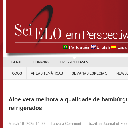
Português
English
Españ
GERAL
HUMANAS
PRESS RELEASES
TODOS
ÁREAS TEMÁTICAS
SEMANAS ESPECIAIS
NEWSL
Aloe vera melhora a qualidade de hambúrgu
refrigerados
March 19, 2025 14:00
,
Leave a Comment
,
Brazilian Journal of Fo