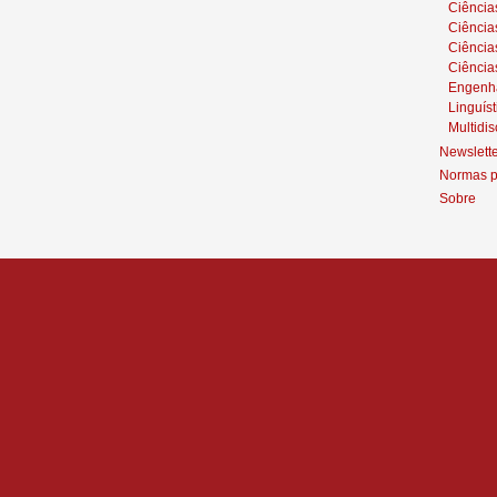
Ciência
Ciências
Ciênci
Ciência
Engenh
Linguíst
Multidis
Newslett
Normas p
Sobre