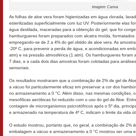
Imagem: Canva
As folhas de aloe vera foram higienizadas em água clorada, lava
esterilizadas superficialmente com luz UV. Posteriormente elas
água destilada, maceradas para a obtenção do gel, que foi cong
hamburgueres foram preparados com alcatra moída, formatados 
empregando-se de 2 a 4% do gel obtido de aloe vera. As amostra
-20º C, para prevenir a perda de água, e acondicionadas em emb
atm) e na pressão atmosférica (1 atm). Os hamburgueres foram a
7 dias, e a cada dois dias amostras foram colotadas para análises
sensoriais.
Os resultados mostraram que a combinação de 2% de gel de Al
a vácuo foi particularmente eficaz em preservar a cor dos hambú
no armazenamento a 0 °C. Além disso, nas mesmas condições, o 
mesofílicas aeróbicas foi reduzido com o uso do gel de Aloe. Ent
contagem de microrganismos psicrotófricos após o 5º dia, princi
e armazenado na temperatura de 4º C, indicam o limite da vida úti
O estudo mostrou, portanto que, no geral, a combinação de 2% d
embalagem a vácuo e armazenamento a 0 °C mostrou ser uma es