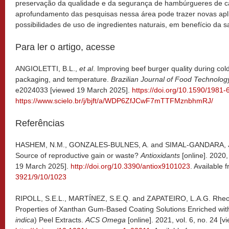
preservação da qualidade e da segurança de hambúrgueres de c
aprofundamento das pesquisas nessa área pode trazer novas apl
possibilidades de uso de ingredientes naturais, em benefício da
Para ler o artigo, acesse
ANGIOLETTI, B.L.,
et al
. Improving beef burger quality during cold
packaging, and temperature.
Brazilian Journal of Food Technolo
e2024033 [viewed 19 March 2025].
https://doi.org/10.1590/1981
https://www.scielo.br/j/bjft/a/WDP6ZfJCwF7mTTFMznbhmRJ/
Referências
HASHEM, N.M., GONZALES-BULNES, A. and SIMAL-GANDARA, J. P
Source of reproductive gain or waste?
Antioxidants
[online]. 2020,
19 March 2025].
http://doi.org/10.3390/antiox9101023
. Available 
3921/9/10/1023
RIPOLL, S.E.L., MARTÍNEZ, S.E.Q. and ZAPATEIRO, L.A.G. Rheolo
Properties of Xanthan Gum-Based Coating Solutions Enriched wit
indica
) Peel Extracts.
ACS Omega
[online]. 2021, vol. 6, no. 24 