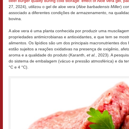
beef burger quality during cold storage: effect of Aloe vera gel, 
27, 2024), utilizou o gel de aloe vera (
Aloe barbadensis Miller
) com
associado a diferentes condições de armazenamento, na qualid
bovina.
A aloe vera é uma planta conhecida por produzir uma muscilagem
propriedades antimicrobianas e antioxidantes, e que tem se most
alimentos. Os lipídios são um dos principais macronutrientes do
estão sujeitos a reações oxidativas na presença de oxigênio, afe
aroma e a qualidade do produto (Karanth,
et al.
, 2023). A pesqui
do sistema de embalagem (vácuo e pressão atmosférica) e da t
°C e 4 °C).