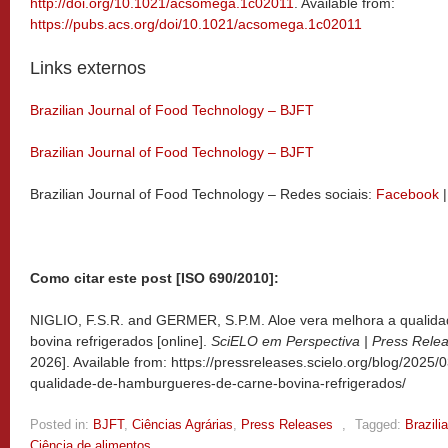
http://doi.org/10.1021/acsomega.1c02011
. Available from:
https://pubs.acs.org/doi/10.1021/acsomega.1c02011
Links externos
Brazilian Journal of Food Technology – BJFT
Brazilian Journal of Food Technology – BJFT
Brazilian Journal of Food Technology – Redes sociais:
Facebook
|
Como citar este post [ISO 690/2010]:
NIGLIO, F.S.R. and GERMER, S.P.M. Aloe vera melhora a qualid
bovina refrigerados [online].
SciELO em Perspectiva | Press Rele
2026]. Available from: https://pressreleases.scielo.org/blog/2025
qualidade-de-hamburgueres-de-carne-bovina-refrigerados/
Posted in:
BJFT
,
Ciências Agrárias
,
Press Releases
,
Tagged:
Brazili
Ciência de alimentos