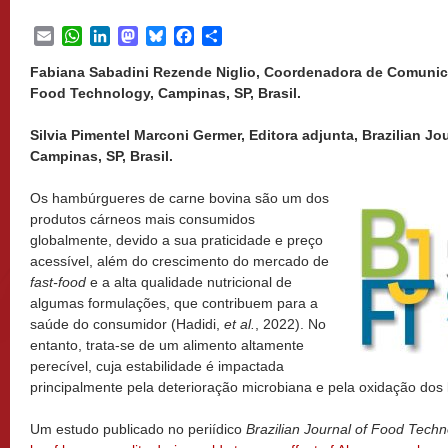
Email
WhatsApp
LinkedIn
Mastodon
Bluesky
Facebook
Share
Fabiana Sabadini Rezende Niglio, Coordenadora de Comunica
Food Technology, Campinas, SP, Brasil.
Silvia Pimentel Marconi Germer, Editora adjunta, Brazilian J
Campinas, SP, Brasil.
Os hambúrgueres de carne bovina são um dos
produtos cárneos mais consumidos
globalmente, devido a sua praticidade e preço
acessível, além do crescimento do mercado de
fast-food
e a alta qualidade nutricional de
algumas formulações, que contribuem para a
saúde do consumidor (Hadidi,
et al.
, 2022). No
entanto, trata-se de um alimento altamente
perecível, cuja estabilidade é impactada
principalmente pela deterioração microbiana e pela oxidação dos l
Um estudo publicado no periídico
Brazilian Journal of Food Tech