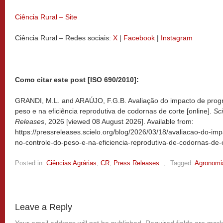
Ciência Rural – Site
Ciência Rural – Redes sociais:
X
|
Facebook
|
Instagram
Como citar este post [ISO 690/2010]:
GRANDI, M.L. and ARAÚJO, F.G.B. Avaliação do impacto de progr
peso e na eficiência reprodutiva de codornas de corte [online].
Sc
Releases
, 2026 [viewed
08 August 2026]. Available from:
https://pressreleases.scielo.org/blog/2026/03/18/avaliacao-do-i
no-controle-do-peso-e-na-eficiencia-reprodutiva-de-codornas-de-
Posted in:
Ciências Agrárias
,
CR
,
Press Releases
,
Tagged:
Agronomi
Leave a Reply