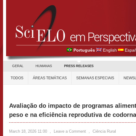
Português
English
Españ
GERAL
HUMANAS
PRESS RELEASES
TODOS
ÁREAS TEMÁTICAS
SEMANAS ESPECIAIS
NEWSL
Avaliação do impacto de programas aliment
peso e na eficiência reprodutiva de codorna
March 18, 2026 11:00
,
Leave a Comment
,
Ciência Rural