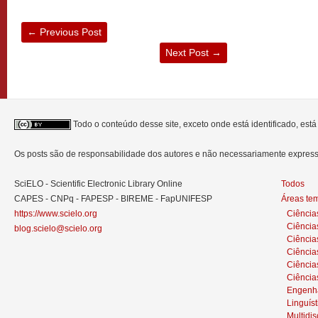
←
Previous Post
Next Post
→
Todo o conteúdo desse site, exceto onde está identificado, est
Os posts são de responsabilidade dos autores e não necessariamente expre
SciELO - Scientific Electronic Library Online
Todos
CAPES - CNPq - FAPESP - BIREME - FapUNIFESP
Áreas te
https://www.scielo.org
Ciência
Ciência
blog.scielo@scielo.org
Ciência
Ciências
Ciênci
Ciência
Engenh
Linguíst
Multidis