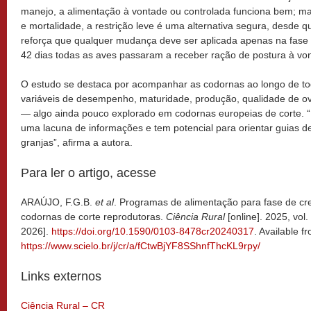
manejo, a alimentação à vontade ou controlada funciona bem; ma
e mortalidade, a restrição leve é uma alternativa segura, desde
reforça que qualquer mudança deve ser aplicada apenas na fase 
42 dias todas as aves passaram a receber ração de postura à vo
O estudo se destaca por acompanhar as codornas ao longo de todo
variáveis de desempenho, maturidade, produção, qualidade de o
— algo ainda pouco explorado em codornas europeias de corte. “
uma lacuna de informações e tem potencial para orientar guias d
granjas”, afirma a autora.
Para ler o artigo, acesse
ARAÚJO, F.G.B.
et al
. Programas de alimentação para fase de cr
codornas de corte reprodutoras.
Ciência Rural
[online]. 2025, vol
2026].
https://doi.org/10.1590/0103-8478cr20240317
. Available f
https://www.scielo.br/j/cr/a/fCtwBjYF8SShnfThcKL9rpy/
Links externos
Ciência Rural – CR