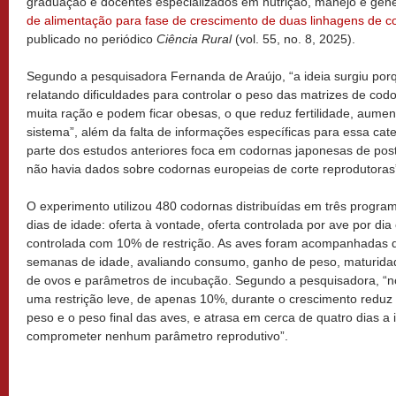
graduação e docentes especializados em nutrição, manejo e genét
de alimentação para fase de crescimento de duas linhagens de c
publicado no periódico
Ciência Rural
(vol. 55, no. 8, 2025).
Segundo a pesquisadora Fernanda de Araújo, “a ideia surgiu porq
relatando dificuldades para controlar o peso das matrizes de co
muita ração e podem ficar obesas, o que reduz fertilidade, aume
sistema”, além da falta de informações específicas para essa cate
parte dos estudos anteriores foca em codornas japonesas de post
não havia dados sobre codornas europeias de corte reprodutoras
O experimento utilizou 480 codornas distribuídas em três progra
dias de idade: oferta à vontade, oferta controlada por ave por di
controlada com 10% de restrição. As aves foram acompanhadas de
semanas de idade, avaliando consumo, ganho de peso, maturidad
de ovos e parâmetros de incubação. Segundo a pesquisadora, “
uma restrição leve, de apenas 10%, durante o crescimento redu
peso e o peso final das aves, e atrasa em cerca de quatro dias a
comprometer nenhum parâmetro reprodutivo”.