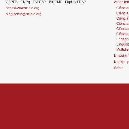
CAPES - CNPq - FAPESP - BIREME - FapUNIFESP
Áreas te
https://www.scielo.org
Ciência
Ciência
blog.scielo@scielo.org
Ciência
Ciências
Ciênci
Ciência
Engenh
Linguíst
Multidis
Newslett
Normas p
Sobre