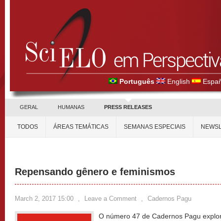
Português
English
Españ
GERAL
HUMANAS
PRESS RELEASES
TODOS
ÁREAS TEMÁTICAS
SEMANAS ESPECIAIS
NEWSL
Repensando gênero e feminismos
March 2, 2017 15:00
,
Leave a Comment
,
Cadernos Pagu
O número 47 de Cadernos Pagu explor