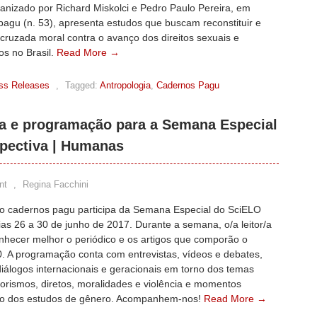
anizado por Richard Miskolci e Pedro Paulo Pereira, em
agu (n. 53), apresenta estudos que buscam reconstituir e
 cruzada moral contra o avanço dos direitos sexuais e
os no Brasil.
Read More →
ss Releases
,
Tagged:
Antropologia
,
Cadernos Pagu
ia e programação para a Semana Especial
pectiva | Humanas
nt
,
Regina Facchini
co cadernos pagu participa da Semana Especial do SciELO
ias 26 a 30 de junho de 2017. Durante a semana, o/a leitor/a
nhecer melhor o periódico e os artigos que comporão o
. A programação conta com entrevistas, vídeos e debates,
diálogos internacionais e geracionais em torno dos temas
orismos, diretos, moralidades e violência e momentos
mpo dos estudos de gênero. Acompanhem-nos!
Read More →