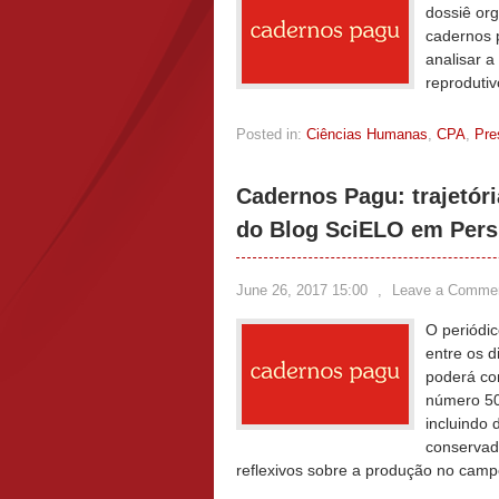
dossiê org
cadernos p
analisar a
reprodutiv
Posted in:
Ciências Humanas
,
CPA
,
Pre
Cadernos Pagu: trajetór
do Blog SciELO em Pers
June 26, 2017 15:00
,
Leave a Comme
O periódi
entre os d
poderá co
número 50
incluindo 
conservad
reflexivos sobre a produção no ca