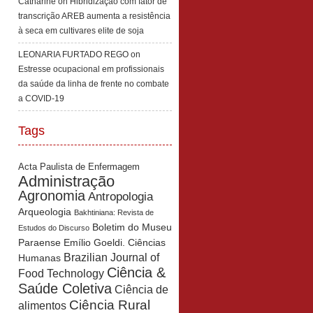
Catharine
on
Hibridização com fator de
transcrição AREB aumenta a resistência
à seca em cultivares elite de soja
LEONARIA FURTADO REGO
on
Estresse ocupacional em profissionais
da saúde da linha de frente no combate
a COVID-19
Tags
Acta Paulista de Enfermagem
Administração
Agronomia
Antropologia
Arqueologia
Bakhtiniana: Revista de
Boletim do Museu
Estudos do Discurso
Paraense Emílio Goeldi. Ciências
Brazilian Journal of
Humanas
Ciência &
Food Technology
Saúde Coletiva
Ciência de
Ciência Rural
alimentos