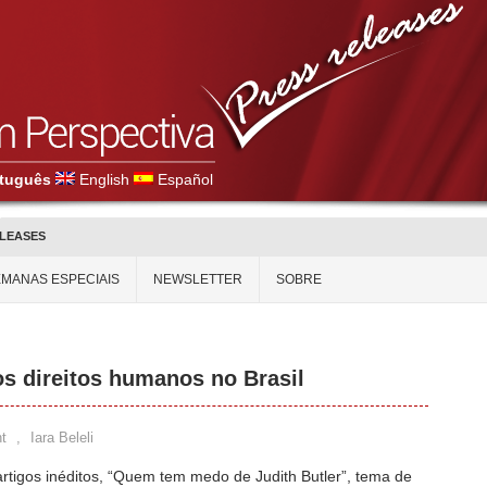
tuguês
English
Español
ELEASES
MANAS ESPECIAIS
NEWSLETTER
SOBRE
os direitos humanos no Brasil
t
,
Iara Beleli
rtigos inéditos, “Quem tem medo de Judith Butler”, tema de