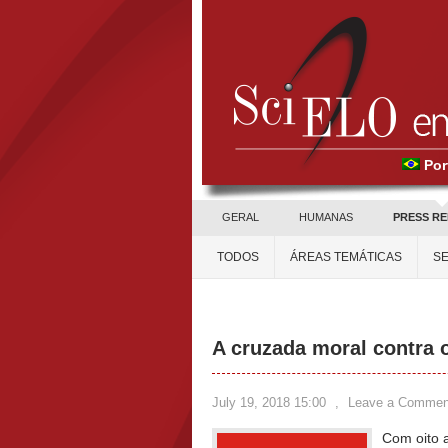
Por
GERAL
HUMANAS
PRESS R
TODOS
ÁREAS TEMÁTICAS
SE
A cruzada moral contra 
July 19, 2018 15:00
,
Leave a Commen
Com oito a