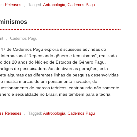
ss Releases
,
Tagged:
Antropologia
,
Cadernos Pagu
eminismos
nt
,
Cadernos Pagu
47 de Cadernos Pagu explora discussões advindas do
 Internacional “Repensando gênero e feminismos”, realizado
ão dos 20 anos do Núcleo de Estudos de Gênero Pagu.
artigos de pesquisadores/as de diversas gerações, esta
lete algumas das diferentes linhas de pesquisa desenvolvidas
 e mostra marcas de um pensamento inovador, de
uestionamento de marcos teóricos, contribuindo não somente
gênero e sexualidade no Brasil, mas também para a teoria
ss Releases
,
Tagged:
Antropologia
,
Cadernos Pagu