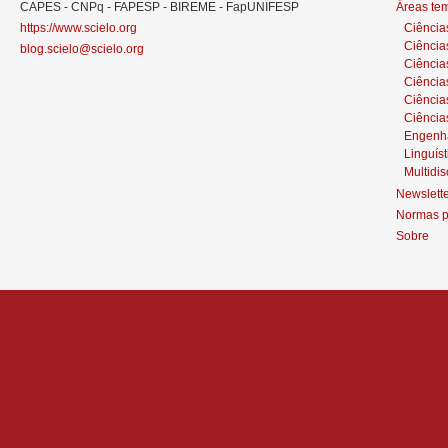
CAPES - CNPq - FAPESP - BIREME - FapUNIFESP
Áreas te
https://www.scielo.org
Ciência
Ciência
blog.scielo@scielo.org
Ciência
Ciências
Ciênci
Ciência
Engenh
Linguíst
Multidis
Newslett
Normas p
Sobre