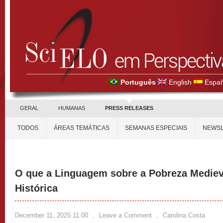
Português
English
Españ
GERAL
HUMANAS
PRESS RELEASES
TODOS
ÁREAS TEMÁTICAS
SEMANAS ESPECIAIS
NEWSL
O que a Linguagem sobre a Pobreza Medieva
Histórica
December 11, 2025 11:00
,
Leave a Comment
,
Carolina Costa