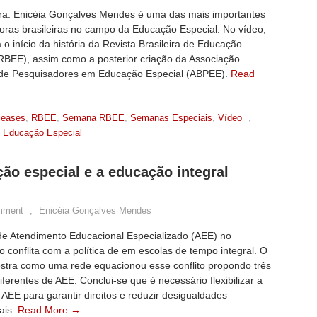
Dra. Enicéia Gonçalves Mendes é uma das mais importantes
oras brasileiras no campo da Educação Especial. No vídeo,
 o início da história da Revista Brasileira de Educação
(RBEE), assim como a posterior criação da Associação
a de Pesquisadores em Educação Especial (ABPEE).
Read
leases
,
RBEE
,
Semana RBEE
,
Semanas Especiais
,
Vídeo
,
de Educação Especial
ção especial e a educação integral
mment
,
Enicéia Gonçalves Mendes
 de Atendimento Educacional Especializado (AEE) no
o conflita com a política de em escolas de tempo integral. O
stra como uma rede equacionou esse conflito propondo três
ferentes de AEE. Conclui-se que é necessário flexibilizar a
e AEE para garantir direitos e reduzir desigualdades
ais.
Read More →