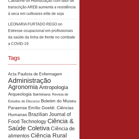
Catharine
on
Hibridização com fator de
transcrição AREB aumenta a resistência
à seca em cultivares elite de soja
LEONARIA FURTADO REGO
on
Estresse ocupacional em profissionais
da saúde da linha de frente no combate
a COVID-19
Tags
Acta Paulista de Enfermagem
Administração
Agronomia
Antropologia
Arqueologia
Bakhtiniana: Revista de
Boletim do Museu
Estudos do Discurso
Paraense Emílio Goeldi. Ciências
Brazilian Journal of
Humanas
Ciência &
Food Technology
Saúde Coletiva
Ciência de
Ciência Rural
alimentos