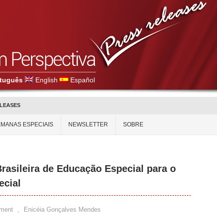
tuguês
English
Español
ELEASES
MANAS ESPECIAIS
NEWSLETTER
SOBRE
rasileira de Educação Especial para o
ecial
ment
,
Enicéia Gonçalves Mendes