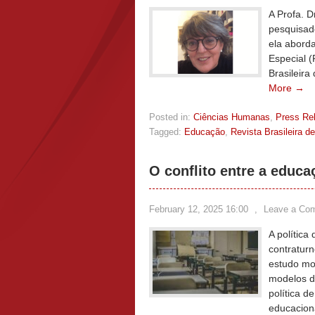
A Profa. 
pesquisad
ela aborda
Especial 
Brasileir
More →
Posted in:
Ciências Humanas
,
Press Re
Tagged:
Educação
,
Revista Brasileira 
O conflito entre a educa
February 12, 2025 16:00
,
Leave a Co
A política
contraturn
estudo mo
modelos di
política d
educacion