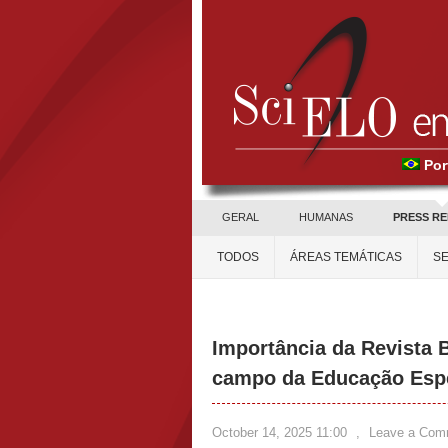
Por
GERAL
HUMANAS
PRESS R
TODOS
ÁREAS TEMÁTICAS
SE
Importância da Revista B
campo da Educação Esp
October 14, 2025 11:00
,
Leave a Com