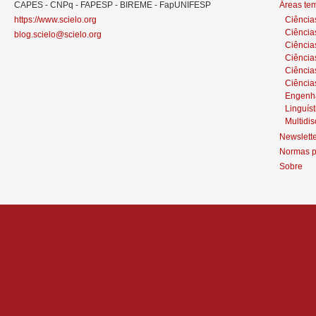
CAPES - CNPq - FAPESP - BIREME - FapUNIFESP
Áreas te
https://www.scielo.org
Ciência
Ciência
blog.scielo@scielo.org
Ciência
Ciências
Ciênci
Ciência
Engenh
Linguíst
Multidis
Newslett
Normas p
Sobre