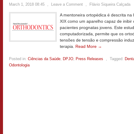
March 1, 2018 08:45
,
Leave a Comment
,
Flávio Siqueira Calçada
A mentoneira ortopédica é descrita na l
XIX como um aparelho capaz de inibir
pacientes prognatas jovens. Este estu
computadorizada, permite que os ortod
tensões de tensão e compressão induzi
terapia.
Read More →
Posted in:
Ciências da Saúde
,
DPJO
,
Press Releases
,
Tagged:
Denta
Odontologia