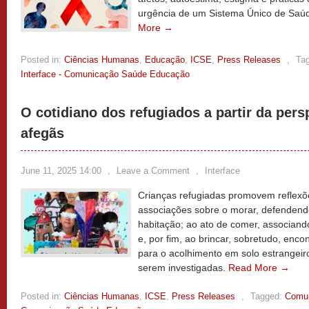
urgência de um Sistema Único de Saúd
More →
Posted in:
Ciências Humanas
,
Educação
,
ICSE
,
Press Releases
,
Ta
Interface - Comunicação Saúde Educação
O cotidiano dos refugiados a partir da pers
afegãs
June 11, 2025 14:00
,
Leave a Comment
,
Interface
Crianças refugiadas promovem reflexõe
associações sobre o morar, defenden
habitação; ao ato de comer, associand
e, por fim, ao brincar, sobretudo, encon
para o acolhimento em solo estrangei
serem investigadas.
Read More →
Posted in:
Ciências Humanas
,
ICSE
,
Press Releases
,
Tagged:
Comun