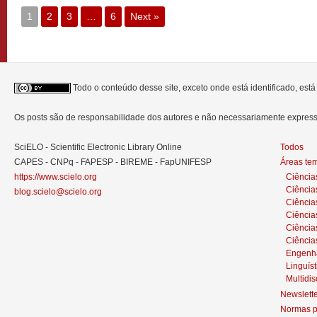
1
2
3
…
6
Next »
Todo o conteúdo desse site, exceto onde está identificado, est
Os posts são de responsabilidade dos autores e não necessariamente expre
SciELO - Scientific Electronic Library Online
Todos
CAPES - CNPq - FAPESP - BIREME - FapUNIFESP
Áreas te
https://www.scielo.org
Ciência
Ciência
blog.scielo@scielo.org
Ciência
Ciências
Ciênci
Ciência
Engenh
Linguíst
Multidis
Newslett
Normas p