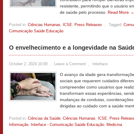
resistente, permitindo que o usuário 
de saúde pelo processo.
Read More 
Posted in:
Ciências Humanas
,
ICSE
,
Press Releases
,
Tagged:
Comun
Comunicação Saúde Educação
O envelhecimento e a longevidade na Saúd
October 2, 2024 10:00
,
Leave a Comment
,
Interface
O avanço da idade gera transformações
sociais que requerem cuidados diferen
compreender como usuários que reali
transformam essas experiências, send
mudanças de condutas, coordenações
dirigidas ao cuidado com a saúde ment
Posted in:
Ciências da Saúde
,
Ciências Humanas
,
ICSE
,
Press Releas
Informação
,
Interface - Comunicação Saúde Educação
,
Medicina