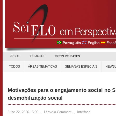
Português
English
Españ
GERAL
HUMANAS
PRESS RELEASES
TODOS
ÁREAS TEMÁTICAS
SEMANAS ESPECIAIS
NEWSL
Motivações para o engajamento social no 
desmobilização social
June 22, 2026 15:00
,
Leave a Comment
,
Interface