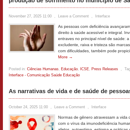
produção de sofrimento no município de Sa
November 27, 2025 11:00
,
Leave a Comment
,
Interface
As pessoas com deficiência avançaram 
direito à saúde acessível e integral. 
entraves no principal nível de saúde: 
excludente, raiva e tristeza são marc
com dificuldades, também pode propici
More →
Posted in:
Ciências Humanas
,
Educação
,
ICSE
,
Press Releases
,
Ta
Interface - Comunicação Saúde Educação
As narrativas de vida e de saúde de pesso
October 24, 2025 11:00
,
Leave a Comment
,
Interface
Normas de gênero atravessam a vida 
com o vírus da imunodeficiência huma
afetos, autoestima, estigma e prática