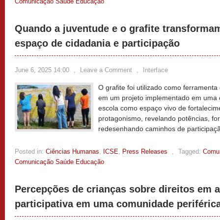
Comunicação Saúde Educação
Quando a juventude e o grafite transforma
espaço de cidadania e participação
June 6, 2025 14:00
,
Leave a Comment
,
Interface
O grafite foi utilizado como ferramenta
em um projeto implementado em uma es
escola como espaço vivo de fortalecim
protagonismo, revelando potências, for
redesenhando caminhos de participaçã
Posted in:
Ciências Humanas
,
ICSE
,
Press Releases
,
Tagged:
Comun
Comunicação Saúde Educação
Percepções de crianças sobre direitos em
participativa em uma comunidade periféric