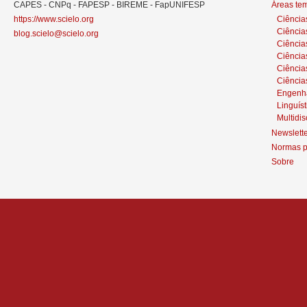
CAPES - CNPq - FAPESP - BIREME - FapUNIFESP
Áreas te
https://www.scielo.org
Ciência
Ciência
blog.scielo@scielo.org
Ciência
Ciências
Ciênci
Ciência
Engenh
Linguíst
Multidis
Newslett
Normas p
Sobre