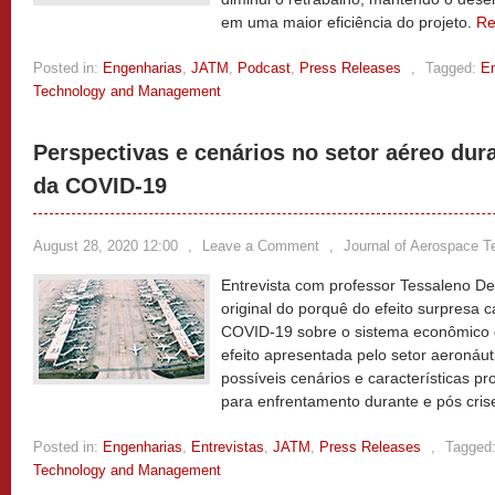
em uma maior eficiência do projeto.
Re
Posted in:
Engenharias
,
JATM
,
Podcast
,
Press Releases
,
Tagged:
E
Technology and Management
Perspectivas e cenários no setor aéreo du
da COVID-19
August 28, 2020 12:00
,
Leave a Comment
,
Journal of Aerospace 
Entrevista com professor Tessaleno D
original do porquê do efeito surpresa
COVID-19 sobre o sistema econômico g
efeito apresentada pelo setor aeronáut
possíveis cenários e características p
para enfrentamento durante e pós cris
Posted in:
Engenharias
,
Entrevistas
,
JATM
,
Press Releases
,
Tagged
Technology and Management