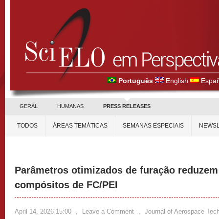
Português
English
Españ
GERAL
HUMANAS
PRESS RELEASES
TODOS
ÁREAS TEMÁTICAS
SEMANAS ESPECIAIS
NEWSL
Parâmetros otimizados de furação reduzem
compósitos de FC/PEI
April 14, 2026 15:00
,
Leave a Comment
,
Journal of Aerospace Te