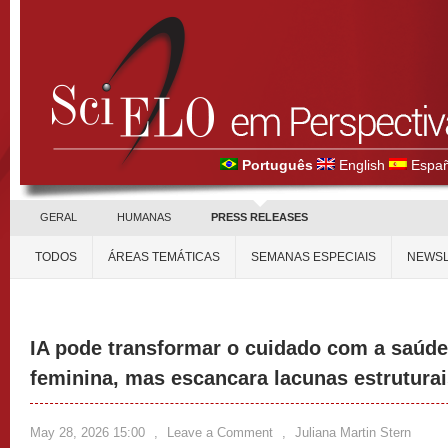
Português
English
Españ
GERAL
HUMANAS
PRESS RELEASES
TODOS
ÁREAS TEMÁTICAS
SEMANAS ESPECIAIS
NEWSL
IA pode transformar o cuidado com a saúde
feminina, mas escancara lacunas estrutura
May 28, 2026 15:00
,
Leave a Comment
,
Juliana Martin Stern