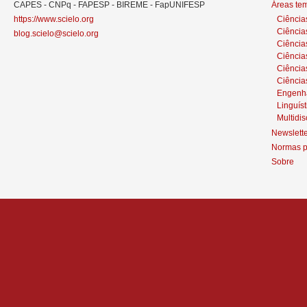
CAPES - CNPq - FAPESP - BIREME - FapUNIFESP
Áreas te
https://www.scielo.org
Ciência
Ciência
blog.scielo@scielo.org
Ciência
Ciências
Ciênci
Ciência
Engenh
Linguíst
Multidis
Newslett
Normas p
Sobre