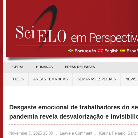
Português
English
Españ
GERAL
HUMANAS
PRESS RELEASES
TODOS
ÁREAS TEMÁTICAS
SEMANAS ESPECIAIS
NEWSL
Desgaste emocional de trabalhadores do se
pandemia revela desvalorização e invisibil
November 7, 2025 15:00
,
Leave a Comment
,
Karina Penariol Sanc