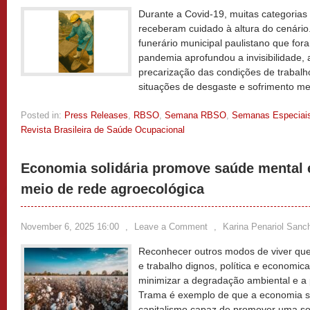
Durante a Covid-19, muitas categorias
receberam cuidado à altura do cenário
funerário municipal paulistano que for
pandemia aprofundou a invisibilidade, 
precarização das condições de trabalh
situações de desgaste e sofrimento me
Posted in:
Press Releases
,
RBSO
,
Semana RBSO
,
Semanas Especiai
Revista Brasileira de Saúde Ocupacional
Economia solidária promove saúde mental e 
meio de rede agroecológica
November 6, 2025 16:00
,
Leave a Comment
,
Karina Penariol Sanc
Reconhecer outros modos de viver que 
e trabalho dignos, política e economi
minimizar a degradação ambiental e a p
Trama é exemplo de que a economia sol
capitalismo capaz de promover uma so