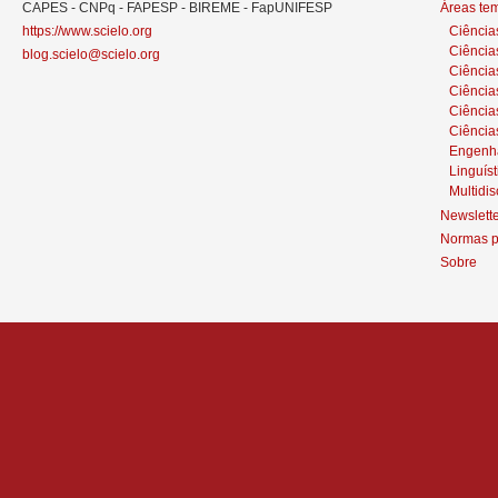
CAPES - CNPq - FAPESP - BIREME - FapUNIFESP
Áreas te
https://www.scielo.org
Ciência
Ciência
blog.scielo@scielo.org
Ciência
Ciências
Ciênci
Ciência
Engenh
Linguíst
Multidis
Newslett
Normas p
Sobre