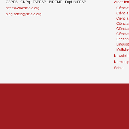
CAPES - CNPq - FAPESP - BIREME - FapUNIFESP
Áreas te
https://www.scielo.org
Ciência
Ciência
blog.scielo@scielo.org
Ciência
Ciências
Ciênci
Ciência
Engenh
Linguíst
Multidis
Newslett
Normas p
Sobre