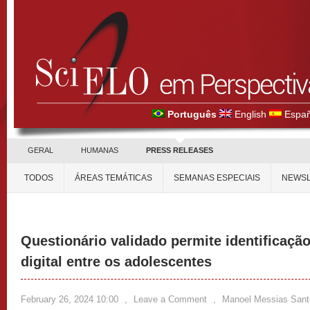
Português
English
Españ
GERAL
HUMANAS
PRESS RELEASES
TODOS
ÁREAS TEMÁTICAS
SEMANAS ESPECIAIS
NEWSL
Questionário validado permite identificação
digital entre os adolescentes
February 26, 2024 10:00
,
Leave a Comment
,
Manoel Messias Sant