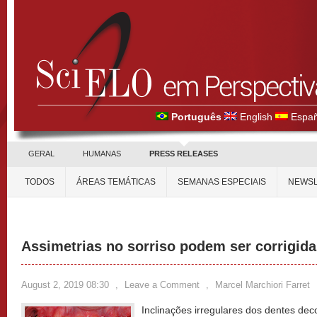
Português
English
Españ
GERAL
HUMANAS
PRESS RELEASES
TODOS
ÁREAS TEMÁTICAS
SEMANAS ESPECIAIS
NEWSL
Assimetrias no sorriso podem ser corrigid
August 2, 2019 08:30
,
Leave a Comment
,
Marcel Marchiori Farret
Inclinações irregulares dos dentes dec