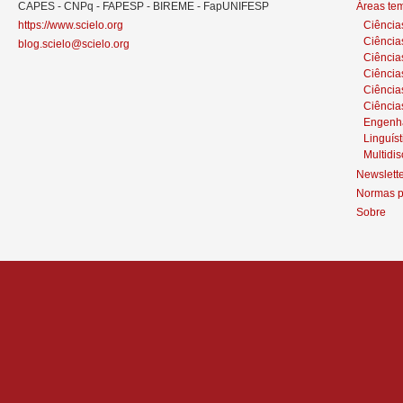
CAPES - CNPq - FAPESP - BIREME - FapUNIFESP
Áreas te
https://www.scielo.org
Ciência
Ciência
blog.scielo@scielo.org
Ciência
Ciências
Ciênci
Ciência
Engenh
Linguíst
Multidis
Newslett
Normas p
Sobre