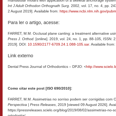
mandibular molars with application of a skeletal anchorage system
Int J Adult Orthodon Orthognath Surg
. 2002, vol. 17, no. 4, pp. 
2 August 2019]. Available from:
https://www.ncbi.nlm.nih.gov/pu
Para ler o artigo, acesse:
FARRET, M.M. Occlusal plane canting: a treatment alternative usi
Press J. Orthod
. [online]. 2019, vol. 24, no. 1, pp. 88-105, ISSN
2019]. DOI:
10.1590/2177-6709.24.1.088-105.sar
. Available from
Link externo
Dental Press Journal of Orthodontics – DPJO: <
http://www.scielo.
Como citar este post [ISO 690/2010]:
FARRET, M.M. Assimetrias no sorriso podem ser corrigidas com Or
Perspectiva | Press Releases
, 2019 [viewed
09 August 2026]. Avai
https://pressreleases.scielo.org/blog/2019/08/02/assimetrias-no-
ortodontia/