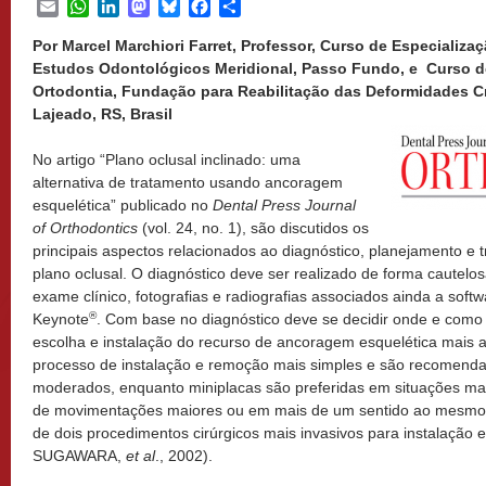
Email
WhatsApp
LinkedIn
Mastodon
Bluesky
Facebook
Share
Por Marcel Marchiori Farret, Professor, Curso de Especializa
Estudos Odontológicos Meridional, Passo Fundo, e Curso d
Ortodontia, Fundação para Reabilitação das Deformidades C
Lajeado, RS, Brasil
No artigo “Plano oclusal inclinado: uma
alternativa de tratamento usando ancoragem
esquelética” publicado no
Dental Press Journal
of Orthodontics
(vol. 24, no. 1), são discutidos os
principais aspectos relacionados ao diagnóstico, planejamento e 
plano oclusal. O diagnóstico deve ser realizado de forma cautelo
exame clínico, fotografias e radiografias associados ainda a sof
®
Keynote
. Com base no diagnóstico deve se decidir onde e como a
escolha e instalação do recurso de ancoragem esquelética mais 
processo de instalação e remoção mais simples e são recomenda
moderados, enquanto miniplacas são preferidas em situações m
de movimentações maiores ou em mais de um sentido ao mesmo 
de dois procedimentos cirúrgicos mais invasivos para instalaçã
SUGAWARA,
et al
., 2002).