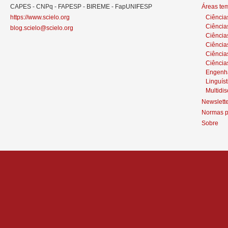
CAPES - CNPq - FAPESP - BIREME - FapUNIFESP
Áreas te
https://www.scielo.org
Ciência
Ciência
blog.scielo@scielo.org
Ciência
Ciências
Ciênci
Ciência
Engenh
Linguíst
Multidis
Newslett
Normas p
Sobre