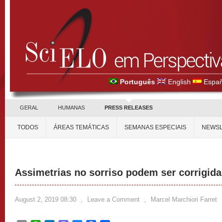
Português
English
Españ
GERAL
HUMANAS
PRESS RELEASES
TODOS
ÁREAS TEMÁTICAS
SEMANAS ESPECIAIS
NEWSL
Assimetrias no sorriso podem ser corrigid
August 2, 2019 08:30
,
Leave a Comment
,
Marcel Marchiori Farret