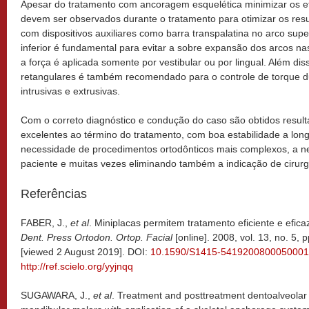
Apesar do tratamento com ancoragem esquelética minimizar os efe
devem ser observados durante o tratamento para otimizar os re
com dispositivos auxiliares como barra transpalatina no arco super
inferior é fundamental para evitar a sobre expansão dos arcos n
a força é aplicada somente por vestibular ou por lingual. Além diss
retangulares é também recomendado para o controle de torque 
intrusivas e extrusivas.
Com o correto diagnóstico e condução do caso são obtidos resulta
excelentes ao término do tratamento, com boa estabilidade a lon
necessidade de procedimentos ortodônticos mais complexos, a n
paciente e muitas vezes eliminando também a indicação de cirurgi
Referências
FABER, J.,
et al
. Miniplacas permitem tratamento eficiente e efica
Dent. Press Ortodon. Ortop. Facial
[online]. 2008, vol. 13, no. 5,
[viewed 2 August 2019]. DOI:
10.1590/S1415-541920080005000
http://ref.scielo.org/yyjnqq
SUGAWARA, J.,
et al
. Treatment and posttreatment dentoalveolar 