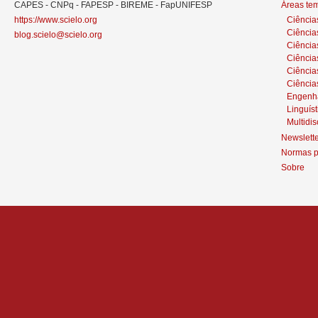
CAPES - CNPq - FAPESP - BIREME - FapUNIFESP
Áreas te
https://www.scielo.org
Ciência
Ciência
blog.scielo@scielo.org
Ciência
Ciências
Ciênci
Ciência
Engenh
Linguíst
Multidis
Newslett
Normas p
Sobre