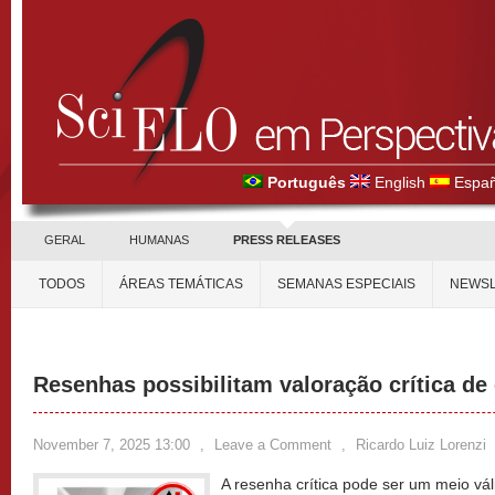
Português
English
Españ
GERAL
HUMANAS
PRESS RELEASES
TODOS
ÁREAS TEMÁTICAS
SEMANAS ESPECIAIS
NEWSL
Resenhas possibilitam valoração crítica de 
November 7, 2025 13:00
,
Leave a Comment
,
Ricardo Luiz Lorenzi
A resenha crítica pode ser um meio vá