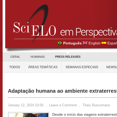
Português
English
Españ
GERAL
HUMANAS
PRESS RELEASES
TODOS
ÁREAS TEMÁTICAS
SEMANAS ESPECIAIS
NEWSL
Adaptação humana ao ambiente extraterres
January 12, 2024 10:00
,
Leave a Comment
,
Thais Russomano
Desde o início das viagens extraterrest