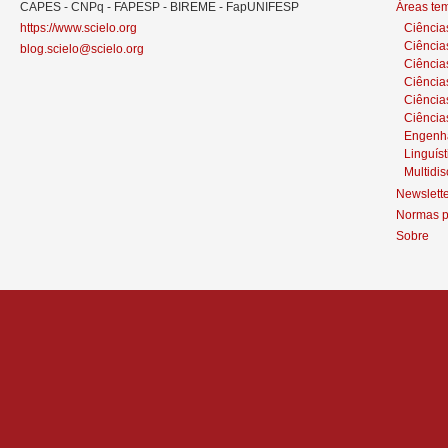
CAPES - CNPq - FAPESP - BIREME - FapUNIFESP
Áreas te
https://www.scielo.org
Ciência
Ciência
blog.scielo@scielo.org
Ciência
Ciências
Ciênci
Ciência
Engenh
Linguíst
Multidis
Newslett
Normas p
Sobre