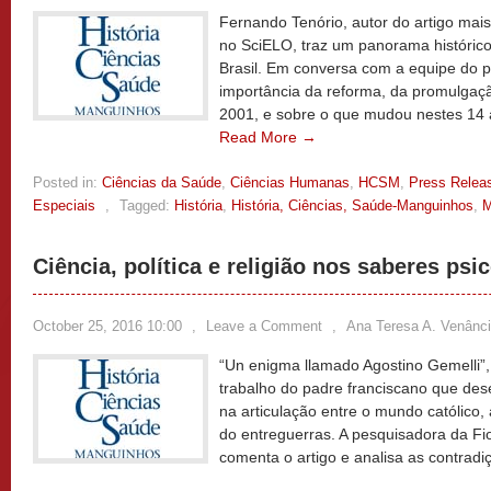
Fernando Tenório, autor do artigo m
no SciELO, traz um panorama histórico
Brasil. Em conversa com a equipe do pe
importância da reforma, da promulgaç
2001, e sobre o que mudou nestes 14 a
Read More →
Posted in:
Ciências da Saúde
,
Ciências Humanas
,
HCSM
,
Press Relea
Especiais
,
Tagged:
História
,
História, Ciências, Saúde-Manguinhos
,
M
Ciência, política e religião nos saberes psic
October 25, 2016 10:00
,
Leave a Comment
,
Ana Teresa A. Venânc
“Un enigma llamado Agostino Gemelli”,
trabalho do padre franciscano que d
na articulação entre o mundo católico, 
do entreguerras. A pesquisadora da Fi
comenta o artigo e analisa as contradi