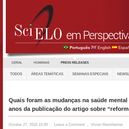
Português
English
Españ
GERAL
HUMANAS
PRESS RELEASES
TODOS
ÁREAS TEMÁTICAS
SEMANAS ESPECIAIS
NEWSL
Quais foram as mudanças na saúde mental b
anos da publicação do artigo sobre “reform
October 27, 2016 15:00
,
Leave a Comment
,
Vivian Mannheimer