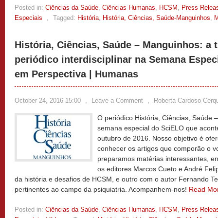
Posted in:
Ciências da Saúde
,
Ciências Humanas
,
HCSM
,
Press Relea
Especiais
,
Tagged:
História
,
História, Ciências, Saúde-Manguinhos
,
M
História, Ciências, Saúde – Manguinhos: a t
periódico interdisciplinar na Semana Espec
em Perspectiva | Humanas
October 24, 2016 15:00
,
Leave a Comment
,
Roberta Cardoso Cerqu
O periódico História, Ciências, Saúde 
semana especial do SciELO que aconte
outubro de 2016. Nosso objetivo é ofer
conhecer os artigos que comporão o v
preparamos matérias interessantes, en
os editores Marcos Cueto e André Feli
da história e desafios de HCSM, e outro com o autor Fernando Te
pertinentes ao campo da psiquiatria. Acompanhem-nos!
Read Mo
Posted in:
Ciências da Saúde
,
Ciências Humanas
,
HCSM
,
Press Relea