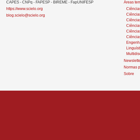
CAPES - CNPq - FAPESP - BIREME - FapUNIFESP
Áreas te
https://www.scielo.org
Ciência
Ciência
blog.scielo@scielo.org
Ciência
Ciências
Ciênci
Ciência
Engenh
Linguíst
Multidis
Newslett
Normas p
Sobre