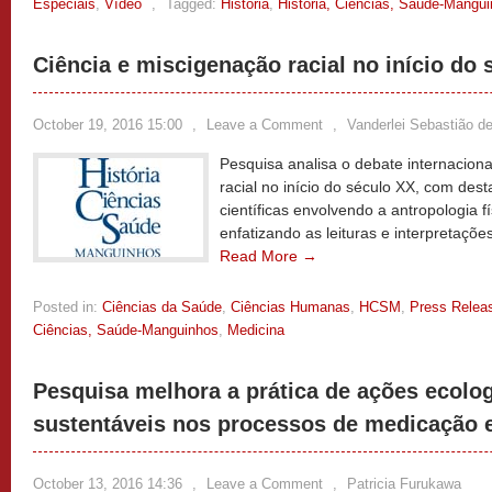
Especiais
,
Vídeo
,
Tagged:
História
,
História, Ciências, Saúde-Mangu
Ciência e miscigenação racial no início do 
October 19, 2016 15:00
,
Leave a Comment
,
Vanderlei Sebastião d
Pesquisa analisa o debate internaciona
racial no início do século XX, com des
científicas envolvendo a antropologia f
enfatizando as leituras e interpretaçõ
Read More →
Posted in:
Ciências da Saúde
,
Ciências Humanas
,
HCSM
,
Press Relea
Ciências, Saúde-Manguinhos
,
Medicina
Pesquisa melhora a prática de ações ecolo
sustentáveis nos processos de medicação 
October 13, 2016 14:36
,
Leave a Comment
,
Patricia Furukawa