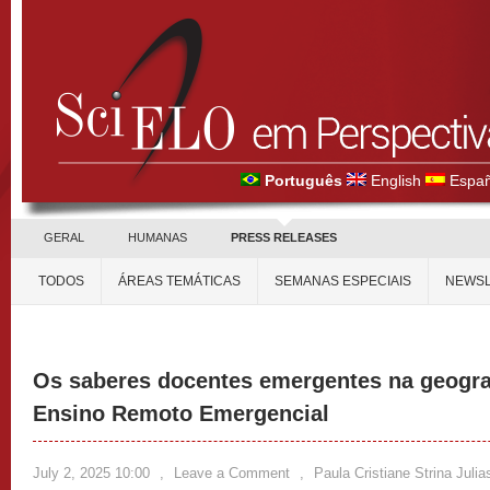
Português
English
Españ
GERAL
HUMANAS
PRESS RELEASES
TODOS
ÁREAS TEMÁTICAS
SEMANAS ESPECIAIS
NEWSL
Os saberes docentes emergentes na geograf
Ensino Remoto Emergencial
July 2, 2025 10:00
,
Leave a Comment
,
Paula Cristiane Strina Julia