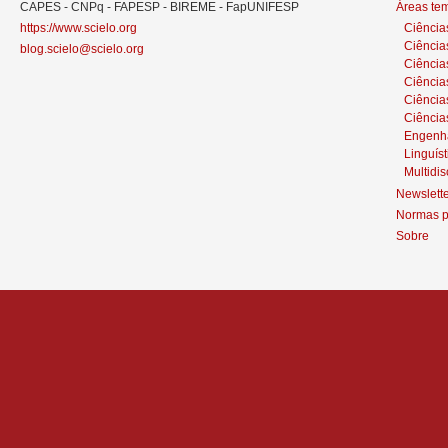
CAPES - CNPq - FAPESP - BIREME - FapUNIFESP
Áreas te
https://www.scielo.org
Ciência
Ciência
blog.scielo@scielo.org
Ciência
Ciências
Ciênci
Ciência
Engenh
Linguíst
Multidis
Newslett
Normas p
Sobre