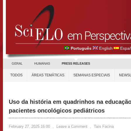
Português
English
Españ
GERAL
HUMANAS
PRESS RELEASES
TODOS
ÁREAS TEMÁTICAS
SEMANAS ESPECIAIS
NEWSL
Uso da história em quadrinhos na educação
pacientes oncológicos pediátricos
February 27, 2025 16:00
,
Leave a Comment
,
Taís Facina