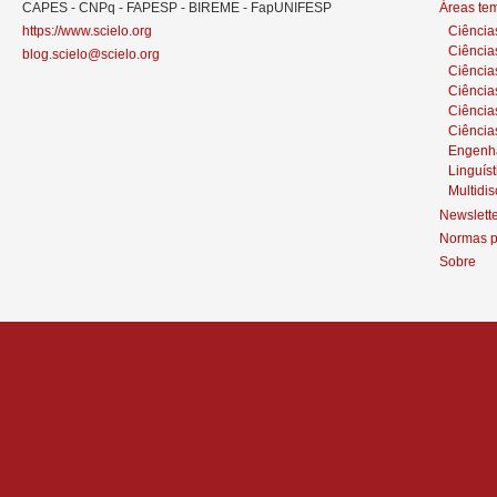
CAPES - CNPq - FAPESP - BIREME - FapUNIFESP
Áreas te
https://www.scielo.org
Ciência
Ciência
blog.scielo@scielo.org
Ciência
Ciências
Ciênci
Ciência
Engenh
Linguíst
Multidis
Newslett
Normas p
Sobre