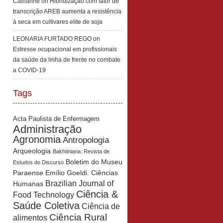
Catharine
on
Hibridização com fator de
transcrição AREB aumenta a resistência
à seca em cultivares elite de soja
LEONARIA FURTADO REGO
on
Estresse ocupacional em profissionais
da saúde da linha de frente no combate
a COVID-19
Tags
Acta Paulista de Enfermagem
Administração
Agronomia
Antropologia
Arqueologia
Bakhtiniana: Revista de
Boletim do Museu
Estudos do Discurso
Paraense Emílio Goeldi. Ciências
Brazilian Journal of
Humanas
Ciência &
Food Technology
Saúde Coletiva
Ciência de
Ciência Rural
alimentos