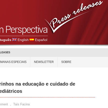
tuguês
English
Español
ELEASES
MANAS ESPECIAIS
NEWSLETTER
SOBRE
rinhos na educação e cuidado de
ediátricos
mment
,
Taís Facina