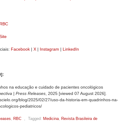
– RBC
Site
ciais:
Facebook
|
X
|
Instagram
|
LinkedIn
]:
nhos na educação e cuidado de pacientes oncológicos
ectiva | Press Releases
, 2025 [viewed
07 August 2026].
s.scielo.org/blog/2025/02/27/uso-da-historia-em-quadrinhos-na-
ologicos-pediatricos/
leases
,
RBC
,
Tagged:
Medicina
,
Revista Brasileira de