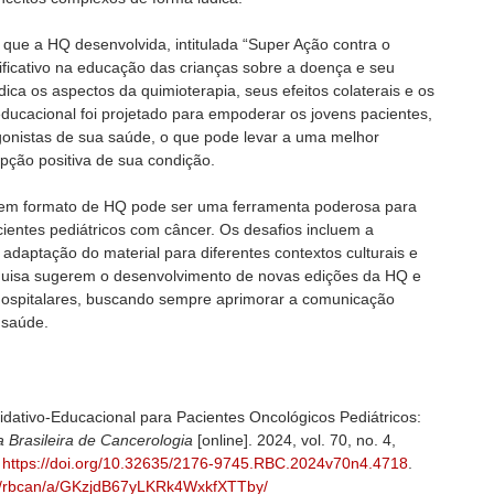
que a HQ desenvolvida, intitulada “Super Ação contra o
ficativo na educação das crianças sobre a doença e seu
ica os aspectos da quimioterapia, seus efeitos colaterais e os
ducacional foi projetado para empoderar os jovens pacientes,
onistas de sua saúde, o que pode levar a uma melhor
ção positiva de sua condição.
em formato de HQ pode ser uma ferramenta poderosa para
ientes pediátricos com câncer. Os desafios incluem a
adaptação do material para diferentes contextos culturais e
quisa sugerem o desenvolvimento de novas edições da HQ e
hospitalares, buscando sempre aprimorar a comunicação
 saúde.
idativo-Educacional para Pacientes Oncológicos Pediátricos:
a Brasileira de Cancerologia
[online]. 2024, vol. 70, no. 4,
.
https://doi.org/10.32635/2176-9745.RBC.2024v70n4.4718
.
r/j/rbcan/a/GKzjdB67yLKRk4WxkfXTTby/