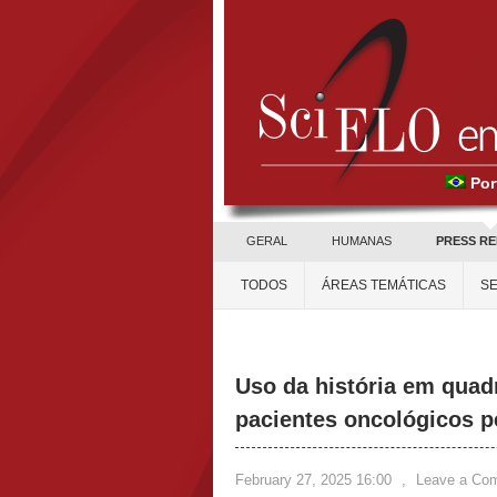
Por
GERAL
HUMANAS
PRESS R
TODOS
ÁREAS TEMÁTICAS
SE
Uso da história em quad
pacientes oncológicos p
February 27, 2025 16:00
,
Leave a Co