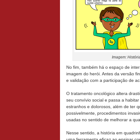
Imagem: Históri
No fim, também há o espaço de inter
imagem do herói. Antes da versão fi
e validação com a participação de 
O tratamento oncológico altera drast
seu convívio social e passa a habit
estranhos e dolorosos, além de ter q
possivelmente, procedimentos invasi
usadas no sentido de melhorar a qua
Nesse sentido, a história em quadrinh
uma ferramenta eficaz ao ensinar co