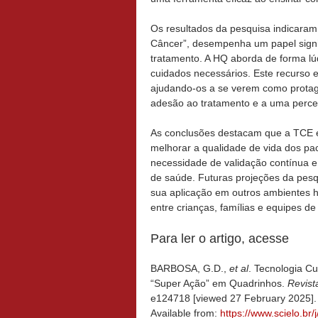
Os resultados da pesquisa indicaram 
Câncer”, desempenha um papel signi
tratamento. A HQ aborda de forma lúd
cuidados necessários. Este recurso e
ajudando-os a se verem como protag
adesão ao tratamento e a uma percep
As conclusões destacam que a TCE 
melhorar a qualidade de vida dos pac
necessidade de validação contínua e 
de saúde. Futuras projeções da pes
sua aplicação em outros ambientes 
entre crianças, famílias e equipes de
Para ler o artigo, acesse
BARBOSA, G.D.,
et al
. Tecnologia Cu
“Super Ação” em Quadrinhos.
Revist
e124718 [viewed 27 February 2025]
Available from:
https://www.scielo.b