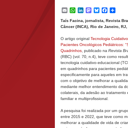
Email
WhatsApp
LinkedIn
Mastodon
Bluesky
Facebook
Share
Taís Facina, jornalista, Revista Br
Câncer (INCA), Rio de Janeiro, RJ, 
O artigo original
Tecnologia Cuidativ
Pacientes Oncológicos Pediátricos: 
Quadrinhos
, publicado na
Revista Br
(RBC) (vol. 70, n.4), teve como resu
tecnologia cuidativo-educacional (TC
em quadrinhos para pacientes pediát
especificamente para aqueles em tra
com o objetivo de melhorar a qualida
mediante melhor entendimento da do
colaterais, da adesão ao tratamento 
familiar e multiprofissional.
A pesquisa foi realizada por um gru
entre 2015 e 2022, que teve como m
melhorar a qualidade de vida de cri