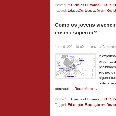
Posted in:
Ciências Humanas
,
EDUR
,
P
Tagged:
Educação
,
Educação em Revis
Como os jovens vivenci
ensino superior?
June 6, 2024 10:00
,
Leave a Commen
A expansã
pragmatis
realidade
erosão das
alguns bu
outros vis
obstáculos.
Read More →
Posted in:
Ciências Humanas
,
EDUR
,
P
Tagged:
Educação
,
Educação em Revis