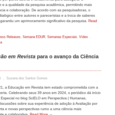
de e a qualidade da pesquisa acadêmica, permitindo mais
ncia e colaboração. De acordo com as pesquisadoras, o
ialógico entre autores e pareceristas e a troca de saberes
 garantiu um aprimoramento significativo da pesquisa.
Read
ress Releases
,
Semana EDUR
,
Semanas Especiais
,
Vídeo
,
ta
ão em Revista
para o avanço da Ciência
t
,
Suzana dos Santos Gomes
1, a Educação em Revista tem estado comprometida com a
erta. Celebrando seus 39 anos em 2024, o periódico dá início
Especial no blog SciELO em Perspectiva | Humanas,
discussões sobre sua experiência de adoção à Avaliação por
rta e novas perspectivas rumo a uma ciência mais
te e colaborativa.
Read More →