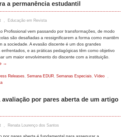
ra a permanência estudantil
t
,
Educação em Revista
o Profissional vem passando por transformações, de modo
colas são desafiadas a ressignificarem a forma como mantêm
m a sociedade. A evasão discente é um dos grandes
 enfrentados, e as práticas pedagógicas têm como objetivo
ar um maior envolvimento do discente com a instituição.
e →
ress Releases
,
Semana EDUR
,
Semanas Especiais
,
Vídeo
,
ta
 avaliação por pares aberta de um artigo
t
,
Renata Lourenço dos Santos
ão por pares aberta é fundamental para assegurar a