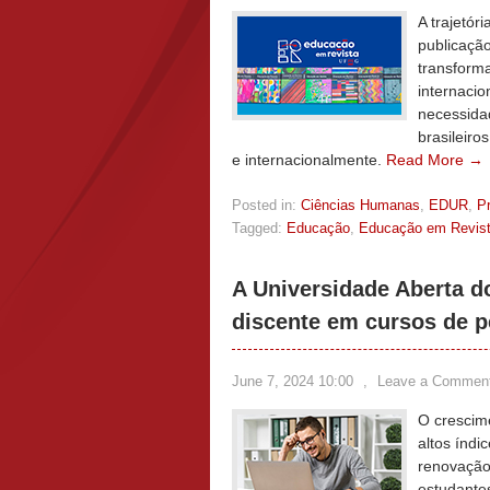
A trajetór
publicação
transforma
internacio
necessidad
brasileiro
e internacionalmente.
Read More →
Posted in:
Ciências Humanas
,
EDUR
,
P
Tagged:
Educação
,
Educação em Revis
A Universidade Aberta d
discente em cursos de 
June 7, 2024 10:00
,
Leave a Commen
O crescim
altos índ
renovação
estudantes