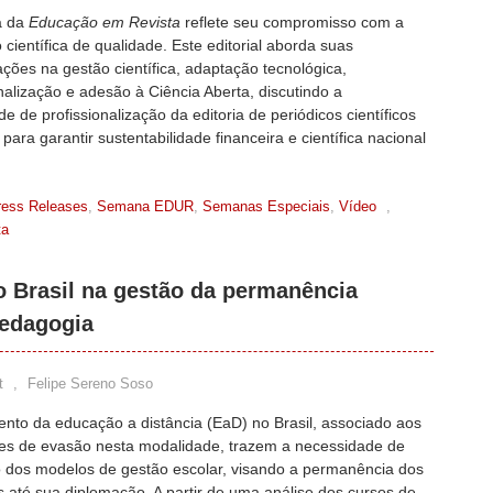
ia da
Educação em Revista
reflete seu compromisso com a
 científica de qualidade. Este editorial aborda suas
ções na gestão científica, adaptação tecnológica,
nalização e adesão à Ciência Aberta, discutindo a
e de profissionalização da editoria de periódicos científicos
s para garantir sustentabilidade financeira e científica nacional
ress Releases
,
Semana EDUR
,
Semanas Especiais
,
Vídeo
,
ta
o Brasil na gestão da permanência
pedagogia
t
,
Felipe Sereno Soso
ento da educação a distância (EaD) no Brasil, associado aos
ices de evasão nesta modalidade, trazem a necessidade de
 dos modelos de gestão escolar, visando a permanência dos
 até sua diplomação. A partir de uma análise dos cursos de