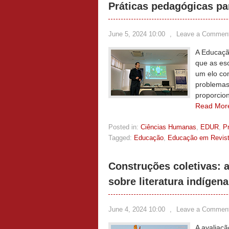
Práticas pedagógicas pa
June 5, 2024 10:00
,
Leave a Commen
A Educaçã
que as es
um elo co
problemas
proporcion
Read Mor
Posted in:
Ciências Humanas
,
EDUR
,
P
Tagged:
Educação
,
Educação em Revis
Construções coletivas: a
sobre literatura indígena
June 4, 2024 10:00
,
Leave a Commen
A avaliaç