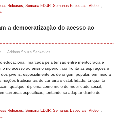
ress Releases
,
Semana EDUR
,
Semanas Especiais
,
Vídeo
,
ta
am a democratização do acesso ao
t
,
Adriano Souza Senkevics
o educacional, marcada pela tensão entre meritocracia e
mo no acesso ao ensino superior, confronta as aspirações e
s dos jovens, especialmente os de origem popular, em meio à
 noções tradicionais de carreira e estabilidade. Enquanto
scam qualquer diploma como meio de mobilidade social,
am carreiras específicas, tentando se adaptar diante de
ress Releases
,
Semana EDUR
,
Semanas Especiais
,
Vídeo
,
ta