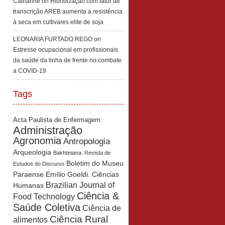
Catharine
on
Hibridização com fator de
transcrição AREB aumenta a resistência
à seca em cultivares elite de soja
LEONARIA FURTADO REGO
on
Estresse ocupacional em profissionais
da saúde da linha de frente no combate
a COVID-19
Tags
Acta Paulista de Enfermagem
Administração
Agronomia
Antropologia
Arqueologia
Bakhtiniana: Revista de
Boletim do Museu
Estudos do Discurso
Paraense Emílio Goeldi. Ciências
Brazilian Journal of
Humanas
Ciência &
Food Technology
Saúde Coletiva
Ciência de
Ciência Rural
alimentos