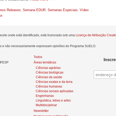
ress Releases
,
Semana EDUR
,
Semanas Especiais
,
Vídeo
,
ta
xceto onde está identificado, está licenciado sob uma
Licença de Atribuição Crea
res e não necessariamente expressam opiniões do Programa SciELO.
Todos
Inscr
NIFESP
Áreas temáticas
Ciências agrárias
Ciências biológicas
Ciências da saúde
Ciências exatas e da terra
Ciências humanas
Ciências sociais aplicadas
Engenharias
Linguística, letras e artes
Multidisciplinar
Newsletter