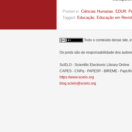
Posted in:
Ciências Humanas
,
EDUR
,
P
Tagged:
Educação
,
Educação em Revis
Todo o conteúdo desse site, e
Os posts são de responsabilidade dos auto
SciELO - Scientific Electronic Library Online
CAPES - CNPq - FAPESP - BIREME - FapU
https://www.scielo.org
blog.scielo@scielo.org