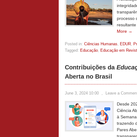
integrida
transparê
processo d
resultante
More →
Posted in:
Ciências Humanas
,
EDUR
,
P
Tagged:
Educação
,
Educação em Revis
Contribuições da
Educaç
Aberta no Brasil
June 3, 2024 10:00
,
Leave a Commen
Desde 202
Ciência Ab
à Semana 
trazendo 
Pares Abe
transparen