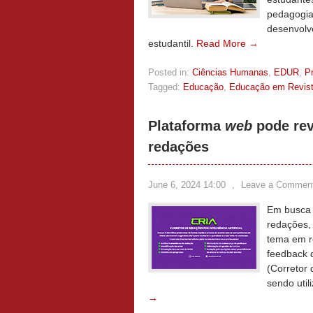
pedagogia
desenvolve
estudantil.
Read More →
Posted in:
Ciências Humanas
,
EDUR
,
P
Tagged:
Educação
,
Educação em Revis
Plataforma
web
pode rev
redações
June 6, 2024 14:00
,
Leave a Commen
Em busca 
redações, 
tema em r
feedback d
(Corretor 
sendo util
→