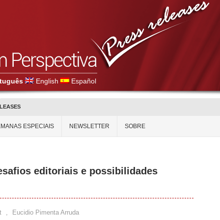
tuguês
English
Español
ELEASES
MANAS ESPECIAIS
NEWSLETTER
SOBRE
safios editoriais e possibilidades
t
,
Eucidio Pimenta Arruda