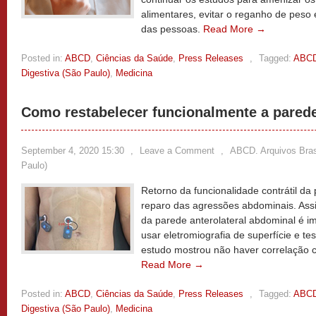
alimentares, evitar o reganho de peso 
das pessoas.
Read More →
Posted in:
ABCD
,
Ciências da Saúde
,
Press Releases
,
Tagged:
ABCD.
Digestiva (São Paulo)
,
Medicina
Como restabelecer funcionalmente a pared
September 4, 2020 15:30
,
Leave a Comment
,
ABCD. Arquivos Brasi
Paulo)
Retorno da funcionalidade contrátil d
reparo das agressões abdominais. Assi
da parede anterolateral abdominal é im
usar eletromiografia de superfície e te
estudo mostrou não haver correlação 
Read More →
Posted in:
ABCD
,
Ciências da Saúde
,
Press Releases
,
Tagged:
ABCD.
Digestiva (São Paulo)
,
Medicina