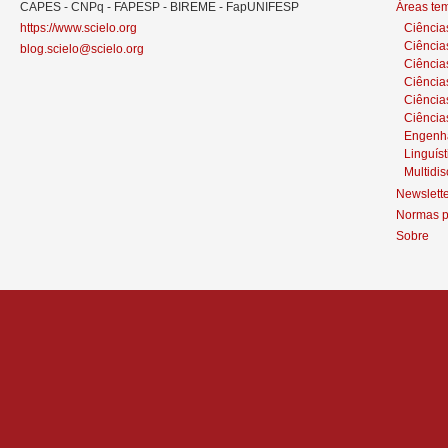
CAPES - CNPq - FAPESP - BIREME - FapUNIFESP
Áreas te
https://www.scielo.org
Ciência
Ciência
blog.scielo@scielo.org
Ciência
Ciências
Ciênci
Ciência
Engenh
Linguíst
Multidis
Newslett
Normas p
Sobre