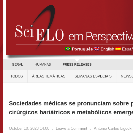
Português
English
Españ
GERAL
HUMANAS
PRESS RELEASES
TODOS
ÁREAS TEMÁTICAS
SEMANAS ESPECIAIS
NEWSL
Sociedades médicas se pronunciam sobre 
cirúrgicos bariátricos e metabólicos emerg
October 10, 2023 14:00
,
Leave a Comment
,
Antonio Carlos Ligock