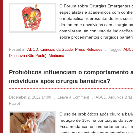
O Fórum sobre Cirurgias Emergentes 
especialistas e acadêmicos com conhec
e metabólica, representando três socie
diretamente envolvidas com cirurgia ba
compilaram um conjunto de indicações 
sobre procedimentos cirúrgicos bariátr
Posted in:
ABCD
,
Ciências da Saúde
,
Press Releases
,
Tagged:
ABCD.
Digestiva (São Paulo)
,
Medicina
Probióticos influenciam o comportamento a
indivíduos após cirurgia bariátrica?
December 2, 2022 14:00
,
Leave a Comment
,
ABCD. Arquivos Brasil
Paulo)
O uso de probióticos após cirurgia bari
redução de 35% na pontuação do score
Essa mudança no comportamento alime
continuar os estudos para amenizar o