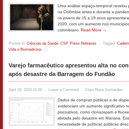
Uma análise espaço-temporal revelou p
na Colômbia antes e durante a pandem
os jovens de 15 a 19 anos apresentara
2020, com um aumento nos municípios
colombiano.
Read More →
Posted in:
Ciências da Saúde
,
CSP
,
Press Releases
,
Tagged:
Cadern
Vida e Biomedicina
Varejo farmacêutico apresentou alta no co
após desastre da Barragem do Fundão
April 29, 2024 10:00
,
Leave a Comment
,
Clara Rosa Guimarães
Dados de compras públicas e de dispe
evidenciam um aumento significativo
psicoativos, como clonazepam e fluoxe
afetada pelo desastre em Mariana. Es
necessidade de políticas públicas dir