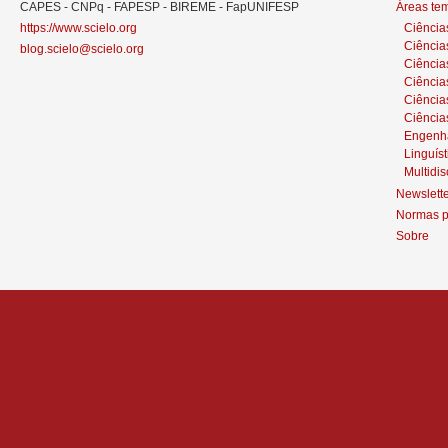
CAPES - CNPq - FAPESP - BIREME - FapUNIFESP
Áreas te
https://www.scielo.org
Ciência
Ciência
blog.scielo@scielo.org
Ciência
Ciências
Ciênci
Ciência
Engenh
Linguíst
Multidis
Newslett
Normas p
Sobre