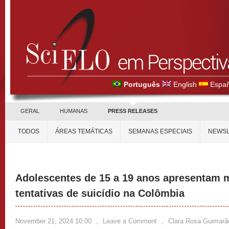
Português
English
Españ
GERAL
HUMANAS
PRESS RELEASES
TODOS
ÁREAS TEMÁTICAS
SEMANAS ESPECIAIS
NEWSL
Adolescentes de 15 a 19 anos apresentam m
tentativas de suicídio na Colômbia
November 21, 2024 10:00
,
Leave a Comment
,
Clara Rosa Guimarã