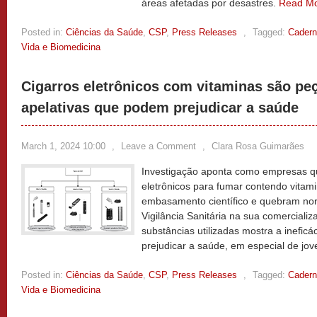
áreas afetadas por desastres.
Read M
Posted in:
Ciências da Saúde
,
CSP
,
Press Releases
,
Tagged:
Cadern
Vida e Biomedicina
Cigarros eletrônicos com vitaminas são peç
apelativas que podem prejudicar a saúde
March 1, 2024 10:00
,
Leave a Comment
,
Clara Rosa Guimarães
Investigação aponta como empresas q
eletrônicos para fumar contendo vitam
embasamento científico e quebram no
Vigilância Sanitária na sua comerciali
substâncias utilizadas mostra a inefi
prejudicar a saúde, em especial de jo
Posted in:
Ciências da Saúde
,
CSP
,
Press Releases
,
Tagged:
Cadern
Vida e Biomedicina