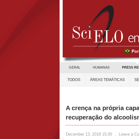
Por
GERAL
HUMANAS
PRESS R
TODOS
ÁREAS TEMÁTICAS
SE
A crença na própria cap
recuperação do alcooli
December 13, 2018 15:00
,
Leave a C