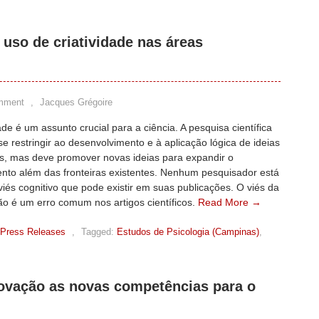
 uso de criatividade nas áreas
mment
,
Jacques Grégoire
dade é um assunto crucial para a ciência. A pesquisa científica
e restringir ao desenvolvimento e à aplicação lógica de ideias
s, mas deve promover novas ideias para expandir o
nto além das fronteiras existentes. Nenhum pesquisador está
iés cognitivo que pode existir em suas publicações. O viés da
ão é um erro comum nos artigos científicos.
Read More →
Press Releases
,
Tagged:
Estudos de Psicologia (Campinas)
,
inovação as novas competências para o