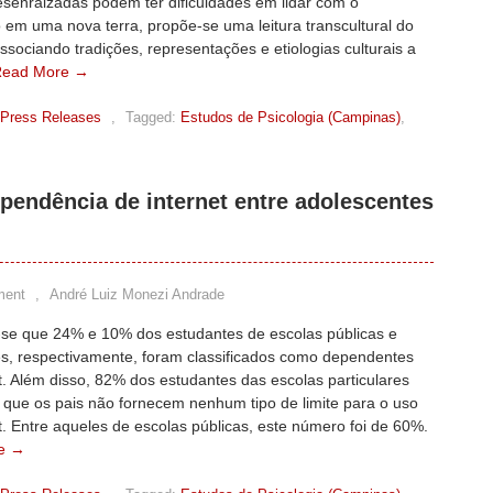
esenraizadas podem ter dificuldades em lidar com o
 em uma nova terra, propõe-se uma leitura transcultural do
ssociando tradições, representações e etiologias culturais a
Read More →
Press Releases
,
Tagged:
Estudos de Psicologia (Campinas)
,
ependência de internet entre adolescentes
ment
,
André Luiz Monezi Andrade
se que 24% e 10% dos estudantes de escolas públicas e
es, respectivamente, foram classificados como dependentes
t. Além disso, 82% dos estudantes das escolas particulares
 que os pais não fornecem nenhum tipo de limite para o uso
t. Entre aqueles de escolas públicas, este número foi de 60%.
e →