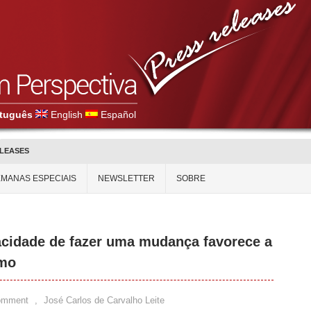
tuguês
English
Español
ELEASES
MANAS ESPECIAIS
NEWSLETTER
SOBRE
acidade de fazer uma mudança favorece a
smo
omment
,
José Carlos de Carvalho Leite