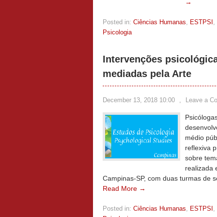
→
Posted in:
Ciências Humanas
,
ESTPSI
,
Psicologia
Intervenções psicológic
mediadas pela Arte
December 13, 2018 10:00
,
Leave a C
Psicóloga
desenvolv
médio públ
reflexiva
sobre tema
realizada 
Campinas-SP, com duas turmas de se
Read More →
Posted in:
Ciências Humanas
,
ESTPSI
,