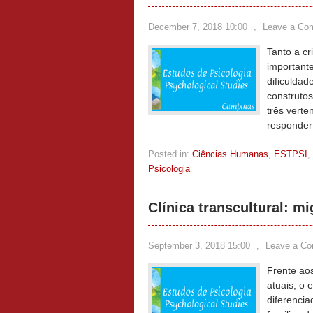
December 7, 2018 10:00
,
Leave a Co
Tanto a c
importante
dificuldad
construtos
três verte
responder
Posted in:
Ciências Humanas
,
ESTPSI
,
Psicologia
Clínica transcultural: mi
September 3, 2018 15:00
,
Leave a C
Frente aos
atuais, o 
diferenci