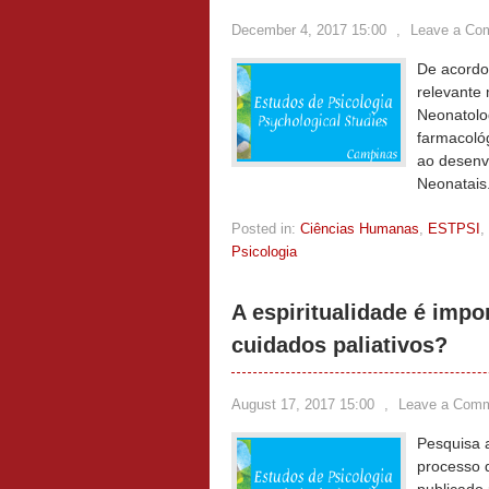
December 4, 2017 15:00
,
Leave a Co
De acordo
relevante
Neonatolog
farmacológ
ao desenv
Neonatais
Posted in:
Ciências Humanas
,
ESTPSI
,
Psicologia
A espiritualidade é imp
cuidados paliativos?
August 17, 2017 15:00
,
Leave a Com
Pesquisa 
processo d