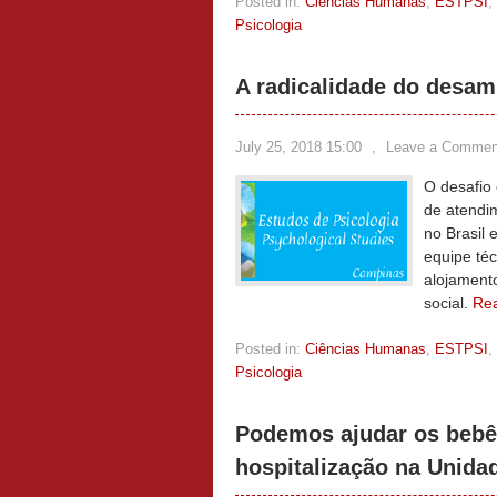
Posted in:
Ciências Humanas
,
ESTPSI
,
Psicologia
A radicalidade do desam
July 25, 2018 15:00
,
Leave a Commen
O desafio
de atendi
no Brasil
equipe téc
alojamento
social.
Re
Posted in:
Ciências Humanas
,
ESTPSI
,
Psicologia
Podemos ajudar os bebês
hospitalização na Unida