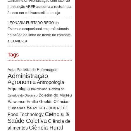
Catharine
on
Hibridização com fator de
transcrição AREB aumenta a resistência
à seca em cultivares elite de soja
LEONARIA FURTADO REGO
on
Estresse ocupacional em profissionais
da saúde da linha de frente no combate
a COVID-19
Tags
Acta Paulista de Enfermagem
Administração
Agronomia
Antropologia
Arqueologia
Bakhtiniana: Revista de
Boletim do Museu
Estudos do Discurso
Paraense Emílio Goeldi. Ciências
Brazilian Journal of
Humanas
Ciência &
Food Technology
Saúde Coletiva
Ciência de
Ciência Rural
alimentos