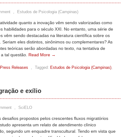
mment
,
Estudos de Psicologia (Campinas)
riatividade quanto a inovação vêm sendo valorizadas como
s habilidades para o século XXI. No entanto, uma série de
es vêm sendo destacadas na literatura científica sobre os
. Seriam eles distintos, sinônimos ou complementares? As
ntes teóricas serão abordadas no texto, na tentativa de
 a tal questão.
Read More →
Press Releases
,
Tagged:
Estudos de Psicologia (Campinas)
,
gração e exílio
omment
,
SciELO
 desafios propostos pelos crescentes fluxos migratórios
estudo apresenta um relato de atendimento clínico
ado, segundo um enquadre transcultural. Tendo em vista que