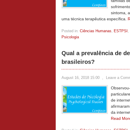
famílias d
sofrimento
sintoma, a
uma técnica terapêutica específica.
Posted in:
Ciências Humanas
,
ESTPSI
,
Psicologia
Qual a prevalência de d
brasileiros?
August 16, 2018 15:00
,
Leave a Com
Observou-
particular
de interne
afirmaram
da interne
Read Mor