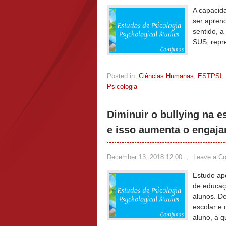
A capacid
ser apren
sentido, a
SUS, repr
Posted in:
Ciências Humanas
,
ESTPSI
,
Psicologia
Diminuir o bullying na e
e isso aumenta o engaja
December 13, 2018 12:00
,
Leave a C
Estudo ap
de educaç
alunos. De
escolar e 
aluno, a q