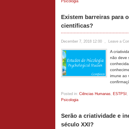
Psicologia
Existem barreiras para o
científicas?
December 7, 2018 12:00
,
Leave a Co
A criativi
não deve s
conhecida
conhecime
imune ao v
confirmaç
Posted in:
Ciências Humanas
,
ESTPSI
,
Psicologia
Serão a criatividade e 
século XXI?